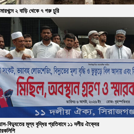
মারখন্দে ২ বাড়ি থেকে ৭ গরু চুরি
যাস-বিদ্যুতের মূল্য বৃদ্ধির প্রতিবাদে ১১ দলীয় ঐক্যের
মারকলিপি