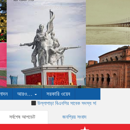
নোদন
আরও…
সরকারি ওয়েব
উল্লাপাড়া বিএনপির সাবেক সদস্য সচিবের সব পদ স্থগিত
নলকায় 
সর্বশেষ আপডেট
জনপ্রিয় সংবাদ