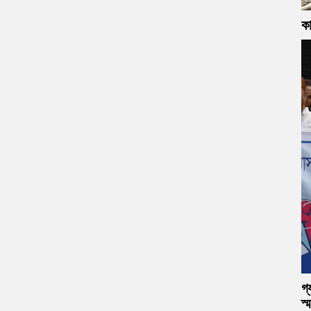
কা
গ্
স্