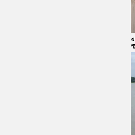
এন
প্