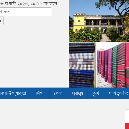
 ০৮ অগাস্ট ২০২৬, ১০:২৫ অপরাহ্ন
h
যবসা-উদ্যোক্তা
শিক্ষা
খেলা
স্বাস্থ্য
কৃষি
সাহিত্য-বি