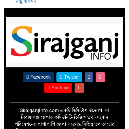
বন্ধু উৎসব
সামাজিক মাধ্যমে ছবি ভাইরাল, দ্রুত
উদ্যোগে কাজীপুরে নির্মিত হলো
অস্থায়ী ভাসমান সেতু
৩০ বছর পর সিরাজগঞ্জে এসএসসি-৯৬
ব্যাচের বর্ণাঢ্য বন্ধু উৎসব
Facebook
Twitter
Youtube
SirajganjInfo.com একটি ডিজিটাল উদ্যোগ, যা
সিরাজগঞ্জ জেলার কমিউনিটি-ভিত্তিক তথ্য-সংবাদ
পরিবেশনের পাশাপাশি জেলা সংক্রান্ত বিভিন্ন তথ্যভান্ডার