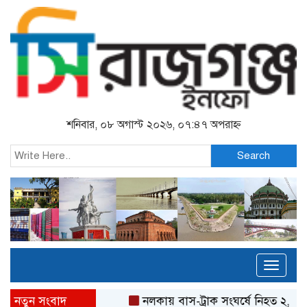
শনিবার, ০৮ অগাস্ট ২০২৬, ০৭:৪৭ অপরাহ্ন
Search
Toggl
naviga
নতুন সংবাদ
নলকায় বাস-ট্রাক সংঘর্ষে নিহত ২, আ