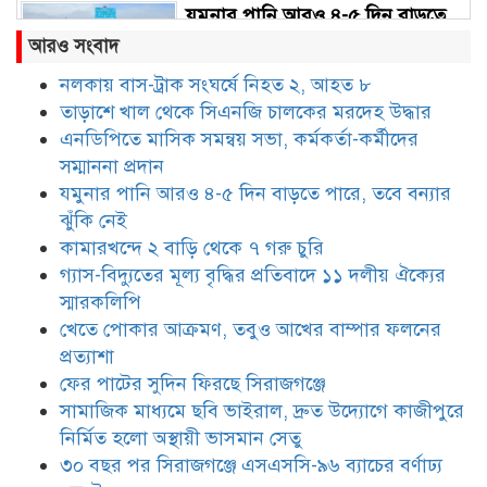
যমুনার পানি আরও ৪-৫ দিন বাড়তে
পারে, তবে বন্যার ঝুঁকি নেই
আরও সংবাদ
নলকায় বাস-ট্রাক সংঘর্ষে নিহত ২, আহত ৮
তাড়াশে খাল থেকে সিএনজি চালকের মরদেহ উদ্ধার
কামারখন্দে ২ বাড়ি থেকে ৭ গরু চুরি
এনডিপিতে মাসিক সমন্বয় সভা, কর্মকর্তা-কর্মীদের
সম্মাননা প্রদান
যমুনার পানি আরও ৪-৫ দিন বাড়তে পারে, তবে বন্যার
গ্যাস-বিদ্যুতের মূল্য বৃদ্ধির প্রতিবাদে
ঝুঁকি নেই
১১ দলীয় ঐক্যের স্মারকলিপি
কামারখন্দে ২ বাড়ি থেকে ৭ গরু চুরি
গ্যাস-বিদ্যুতের মূল্য বৃদ্ধির প্রতিবাদে ১১ দলীয় ঐক্যের
স্মারকলিপি
খেতে পোকার আক্রমণ, তবুও আখের
খেতে পোকার আক্রমণ, তবুও আখের বাম্পার ফলনের
বাম্পার ফলনের প্রত্যাশা
প্রত্যাশা
ফের পাটের সুদিন ফিরছে সিরাজগঞ্জে
সামাজিক মাধ্যমে ছবি ভাইরাল, দ্রুত উদ্যোগে কাজীপুরে
ফের পাটের সুদিন ফিরছে সিরাজগঞ্জে
নির্মিত হলো অস্থায়ী ভাসমান সেতু
৩০ বছর পর সিরাজগঞ্জে এসএসসি-৯৬ ব্যাচের বর্ণাঢ্য