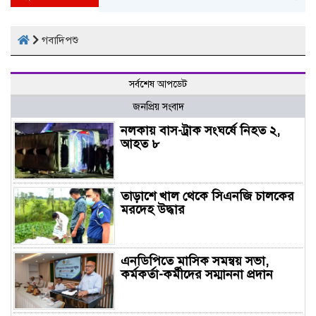
গবাদিপশু
সর্বশেষ আপডেট
জনপ্রিয় সংবাদ
নলকায় বাস-ট্রাক সংঘর্ষে নিহত ২,
আহত ৮
তাড়াশে খাল থেকে সিএনজি চালকের
মরদেহ উদ্ধার
এনডিপিতে মাসিক সমন্বয় সভা,
কর্মকর্তা-কর্মীদের সম্মাননা প্রদান