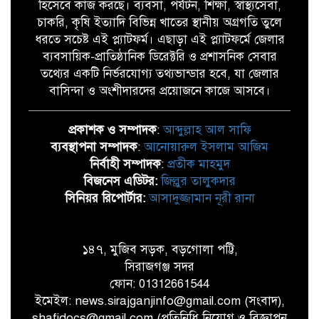
হিসেবে কাজ করছে। ব্যবসা, পর্যটন, শিক্ষা, স্বাস্থ্যসেবা,
চাকরি, কৃষি ইত্যাদি বিভিন্ন খাতের স্থানীয় অগ্রগতি তুলে
ধরতে সচেষ্ট এই প্ল্যাটফর্ম। এছাড়া এই প্ল্যাটফর্মে জেলার
ব্যবসায়িক-প্রাতিষ্ঠানিক ডিরেক্টরি ও প্রশাসনিক সেবার
তথ্যের একটি নির্ভরযোগ্য তথ্যভান্ডার হবে, যা জেলার
বাসিন্দা ও অংশীদারদের প্রয়োজনে কাজে আসবে।
প্রকাশক ও সম্পাদক
:
আব্দুল্লাহ আল সাফি
ব্যবস্থাপনা সম্পাদক
:
আনোয়ারুল ইসলাম আজিম
নির্বাহী সম্পাদক
:
প্রতীক মাহমুদ
বিজনেস এডিটর:
জিল্লুর তালুকদার
সিনিয়র রিপোর্টার:
আসাদুজ্জামান নূরী রানা
১৪৭, মুজিব সড়ক, বড়গোলা পট্টি,
সিরাজগঞ্জ সদর
ফোন: 01312661544
ইমেইল: news.sirajganjinfo@gmail.com (সংবাদ),
shafidocs@gmail.com (প্রতিনিধি নিয়োগ ও বিজ্ঞাপন