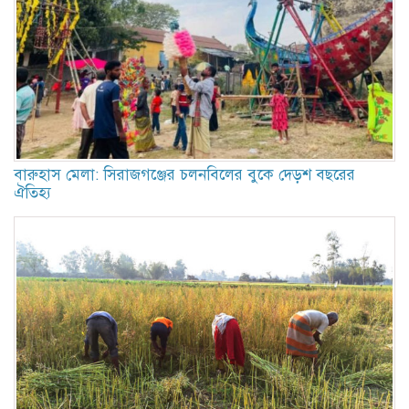
বারুহাস মেলা: সিরাজগঞ্জের চলনবিলের বুকে দেড়শ বছরের
ঐতিহ্য