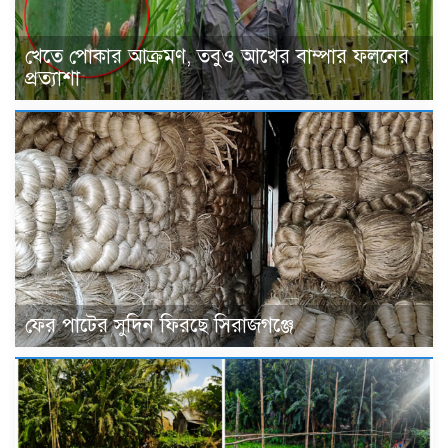
খেতে পোকার আক্রমণ, তবুও আখের বাম্পার ফলনের
প্রত্যাশা
ফের পাটের সুদিন ফিরছে সিরাজগঞ্জে