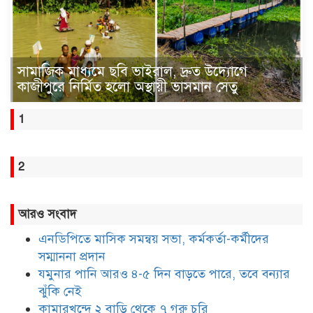
সামাজিক মাধ্যমে ছবি ভাইরাল, দ্রুত উদ্যোগে
কাজীপুরে নির্মিত হলো অস্থায়ী ভাসমান সেতু
1
2
আরও সংবাদ
এনডিপিতে মাসিক সমন্বয় সভা, কর্মকর্তা-কর্মীদের
সম্মাননা প্রদান
যমুনার পানি আরও ৪-৫ দিন বাড়তে পারে, তবে বন্যার
ঝুঁকি নেই
কামারখন্দে ২ বাড়ি থেকে ৭ গরু চুরি