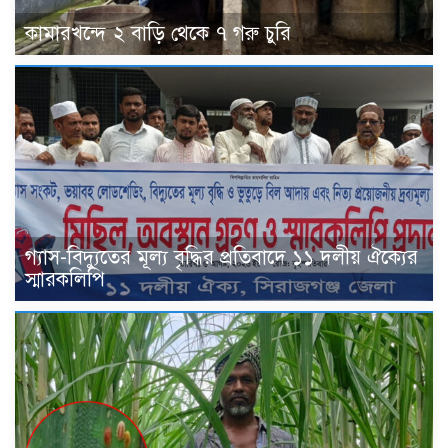
কামারখন্দে ২ বাড়ি থেকে ৭ গরু চুরি
গ্যাস-বিদ্যুতের মূল্য বৃদ্ধির প্রতিবাদে ১১ দলীয় ঐক্যের
স্মারকলিপি