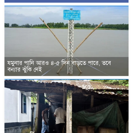
যমুনার পানি আরও ৪-৫ দিন বাড়তে পারে, তবে
বন্যার ঝুঁকি নেই