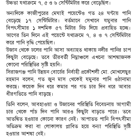
উচ্চতা যথাক্রমে ৭, ৫ ও ৬ সেন্টিমিটার করে বেড়েছিল।
অন্যদিকে কাজীপুরের মেঘাই পয়েন্টেও গত ২৪ ঘণ্টায় পানি
বেড়েছে ১৭ সেন্টিমিটার। বর্তমানে সেখানে যমুনার পানি
বিপৎসীমার ১ দশমিক ৫৭ মিটার নিচ দিয়ে প্রবাহিত হচ্ছে।
আগের তিন দিনে এই পয়েন্টে যথাক্রমে ৭, ৪ ও ৭ সেন্টিমিটার
করে পানি বৃদ্ধি পেয়েছিল।
উজান থেকে ঢলের পানি আসা অব্যাহত থাকায় নদীর পানির চাপ
কিছুটা বেড়েছে। তবে তীরবর্তী নিম্নাঞ্চলে এখনো আশঙ্কাজনক
কোনো পরিস্থিতির সৃষ্টি হয়নি।
সিরাজগঞ্জ পানি উন্নয়ন বোর্ডের নির্বাহী প্রকৌশলী মো. মোখলেছুর
রহমান বলেন, গত জুন মাস থেকেই যমুনার পানি ওঠানামা
করছে। কয়েক দিন ধরে কমার পর গত চার দিন ধরে আবার
ধীরগতিতে পানি বাড়ছে।
তিনি বলেন, আবহাওয়া ও উজানের পরিস্থিতি বিবেচনায় আগামী
চার থেকে পাঁচ দিন পানি আরও কিছুটা বাড়তে পারে। তবে
আতঙ্কিত হওয়ার কোনো কারণ নেই। আপাতত পানি বিপৎসীমা
অতিক্রম করা বা লোকালয় প্লাবিত হয়ে বন্যা পরিস্থিতি সৃষ্টি
হওয়ার আশঙ্কা নেই।