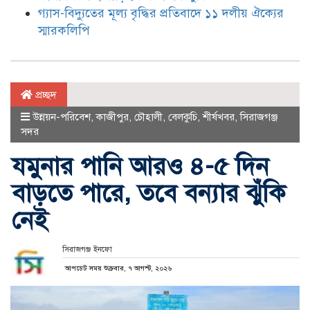
গ্যাস-বিদ্যুতের মূল্য বৃদ্ধির প্রতিবাদে ১১ দলীয় ঐক্যের
স্মারকলিপি
প্রচ্ছদ
উন্নয়ন-পরিবেশ
,
কাজীপুর
,
চৌহালী
,
বেলকুচি
,
শীর্ষখবর
,
সিরাজগঞ্জ
সদর
যমুনার পানি আরও ৪-৫ দিন
বাড়তে পারে, তবে বন্যার ঝুঁকি
নেই
সিরাজগঞ্জ ইনফো
আপডেট সময় শুক্রবার, ৭ আগস্ট, ২০২৬