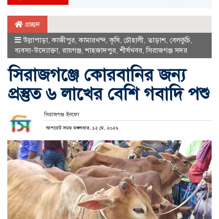
প্রচ্ছদ
উল্লাপাড়া
,
কাজীপুর
,
কামারখন্দ
,
কৃষি
,
চৌহালী
,
তাড়াশ
,
বেলকুচি
,
ব্যবসা-উদ্যোক্তা
,
রায়গঞ্জ
,
শাহজাদপুর
,
শীর্ষখবর
,
সিরাজগঞ্জ সদর
সিরাজগঞ্জে কোরবানির জন্য
প্রস্তুত ৬ লাখের বেশি গবাদি পশু
সিরাজগঞ্জ ইনফো
আপডেট সময় মঙ্গলবার, ১২ মে, ২০২৬