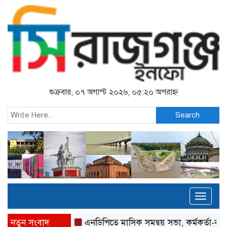
শুক্রবার, ০৭ অগাস্ট ২০২৬, ০৫:২০ অপরাহ্ন
Search
Toggl
naviga
নতুন সংবাদ
এনডিপিতে মাসিক সমন্বয় সভা, কর্মকর্তা-কর্মীদের সম্মা