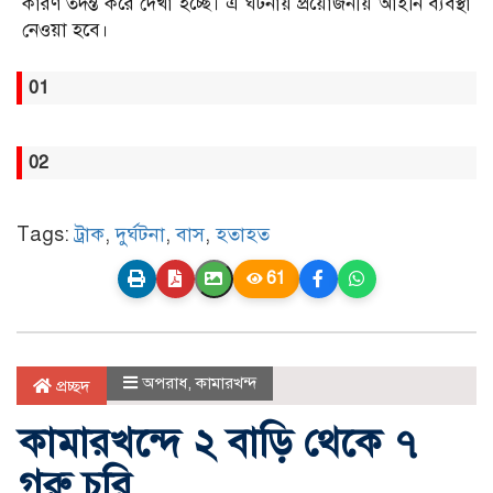
কারণ তদন্ত করে দেখা হচ্ছে। এ ঘটনায় প্রয়োজনীয় আইনি ব্যবস্থা
নেওয়া হবে।
01
02
Tags:
ট্রাক
,
দুর্ঘটনা
,
বাস
,
হতাহত
61
অপরাধ
,
কামারখন্দ
প্রচ্ছদ
কামারখন্দে ২ বাড়ি থেকে ৭
গরু চুরি