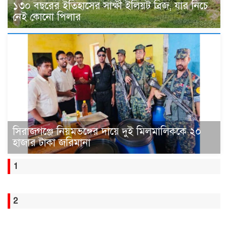
১৩০ বছরের ইতিহাসের সাক্ষী ইলিয়ট ব্রিজ, যার নিচে
নেই কোনো পিলার
সিরাজগঞ্জে নিয়মভঙ্গের দায়ে দুই মিলমালিককে ২০
হাজার টাকা জরিমানা
1
2