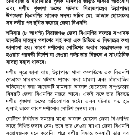
চাঁদাবাজি ও মারামারির পৃথক মামলায় জড়িত থাকার অভিযোগ
এবং দলীয় শৃঙ্খলা ভঙ্গের ঘটনায় সিরাজগঞ্জের উল্লাপাড়া
উপজেলা বিএনপির সাবেক সদস্য সচিব মো. আজাদ হোসেনের
সব দলীয় পদ স্থগিত করেছে জেলা বিএনপি।
শনিবার (৮ আগস্ট) সিরাজগঞ্জ জেলা বিএনপির দফতর সম্পাদক
তানভীর মাহমুদ পলাশের সই করা এক চিঠিতে এ সিদ্ধান্তের কথা
জানানো হয়। কারণ দর্শানোর নোটিশের জবাব সন্তোষজনক না
হওয়ায় পরবর্তী নির্দেশ না দেওয়া পর্যন্ত তার বিরুদ্ধে এ সাংগঠনিক
ব্যবস্থা বহাল থাকবে।
দলীয় সূত্রে জানা যায়, উল্লাপাড়া থানা কম্পাউন্ডে এক বিএনপি
নেতাকে মারধরের ঘটনায় দায়ের করা মামলা এবং চাঁদাবাজির
অভিযোগে করা আরেকটি মামলায় আজাদ হোসেনের সম্পৃক্ততার
বিষয়টি জেলা বিএনপির নজরে আসে। একই সঙ্গে তার বিরুদ্ধে
দলীয় শৃঙ্খলা ভঙ্গের অভিযোগও ওঠে। এসব ঘটনায় গত ২৬
জুলাই তাকে কারণ দর্শানোর নোটিশ দেওয়া হয়।
নোটিশে নির্ধারিত সময়ের মধ্যে আজাদ হোসেন জেলা বিএনপির
কাছে লিখিত জবাব দেন। তবে তার দেওয়া ব্যাখ্যা জেলা বিএনপি
সন্তোষজনক মনে করেনি। পরে দলীয় সিদ্ধান্ত অনুযায়ী তার সব