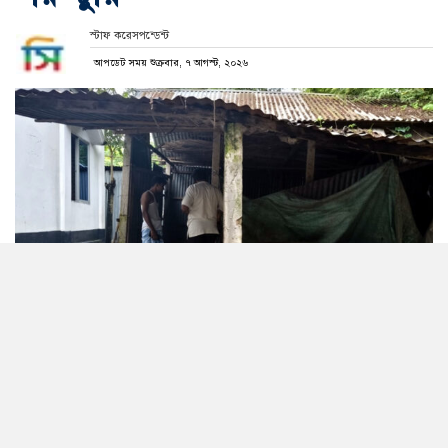
স্টাফ করেসপন্ডেন্ট
আপডেট সময় শুক্রবার, ৭ আগস্ট, ২০২৬
এই গোয়াল থেকেই চুরি হয়েছে গরু। ছবি: সংগৃহীত
জেলার কামারখন্দ উপজেলায় একই রাতে দু’টি বাড়ি থেকে
সাতটি গরু নিয়ে গেছে সংঘবদ্ধ চোরচক্র। বৃহস্পতিবার (৬
আগস্ট) ভোররাতে উপজেলার জামতৈল ইউনিয়নের হালুয়াকান্দি