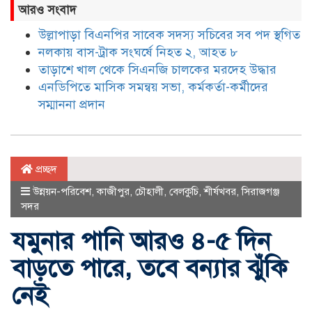
আরও সংবাদ
উল্লাপাড়া বিএনপির সাবেক সদস্য সচিবের সব পদ স্থগিত
নলকায় বাস-ট্রাক সংঘর্ষে নিহত ২, আহত ৮
তাড়াশে খাল থেকে সিএনজি চালকের মরদেহ উদ্ধার
এনডিপিতে মাসিক সমন্বয় সভা, কর্মকর্তা-কর্মীদের
সম্মাননা প্রদান
প্রচ্ছদ
উন্নয়ন-পরিবেশ
,
কাজীপুর
,
চৌহালী
,
বেলকুচি
,
শীর্ষখবর
,
সিরাজগঞ্জ
সদর
যমুনার পানি আরও ৪-৫ দিন
বাড়তে পারে, তবে বন্যার ঝুঁকি
নেই