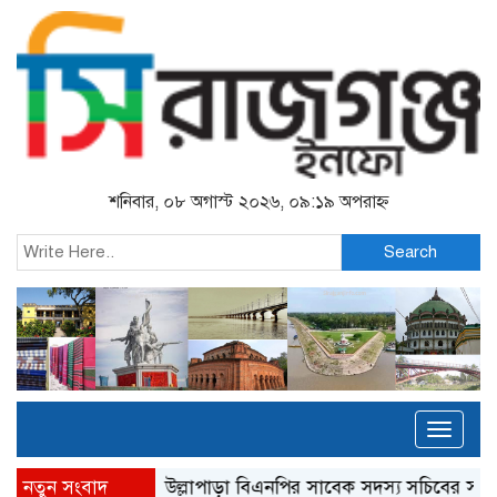
শনিবার, ০৮ অগাস্ট ২০২৬, ০৯:১৯ অপরাহ্ন
Search
Toggl
naviga
নতুন সংবাদ
উল্লাপাড়া বিএনপির সাবেক সদস্য সচিবের সব পদ স্থগিত