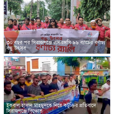
৩০ বছর পর সিরাজগঞ্জে এসএসসি-৯৬ ব্যাচের বর্ণাঢ্য
বন্ধু উৎসব
ইকবাল হাসান মাহমুদকে নিয়ে কটূক্তির প্রতিবাদে
সিরাজগঞ্জে বিক্ষোভ