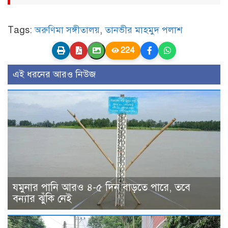
Tags:
অরুণিমা সঙ্গীতালয়
,
তানভীর মাহমুদ পলাশ
224
এই ধরনের আরও নিউজ
যমুনার পানি আরও ৪-৫ দিন বাড়তে পারে, তবে
বন্যার ঝুঁকি নেই