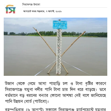
সিরাজগঞ্জ ইনফো
আপডেট সময় শুক্রবার, ৭ আগস্ট, ২০২৬
উজান থেকে নেমে আসা পাহাড়ি ঢল ও টানা বৃষ্টির কারণে
সিরাজগঞ্জে যমুনা নদীর পানি টানা চার দিন ধরে বাড়ছে। তবে
বর্তমানে বড় ধরনের বন্যার কোনো আশঙ্কা নেই বলে জানিয়েছে
পানি উন্নয়ন বোর্ড (পাউবো)।
বৃহস্পতিবার (৬ আগস্ট) সকালে সিরাজগঞ্জ হার্ডপয়েন্টে যমুনার