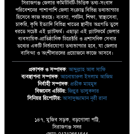
সিরাজগঞ্জ জেলার কমিউনিটি-ভিত্তিক তথ্য-সংবাদ
পরিবেশনের পাশাপাশি জেলা সংক্রান্ত বিভিন্ন তথ্যভান্ডার
হিসেবে কাজ করছে। ব্যবসা, পর্যটন, শিক্ষা, স্বাস্থ্যসেবা,
চাকরি, কৃষি ইত্যাদি বিভিন্ন খাতের স্থানীয় অগ্রগতি তুলে
ধরতে সচেষ্ট এই প্ল্যাটফর্ম। এছাড়া এই প্ল্যাটফর্মে জেলার
ব্যবসায়িক-প্রাতিষ্ঠানিক ডিরেক্টরি ও প্রশাসনিক সেবার
তথ্যের একটি নির্ভরযোগ্য তথ্যভান্ডার হবে, যা জেলার
বাসিন্দা ও অংশীদারদের প্রয়োজনে কাজে আসবে।
প্রকাশক ও সম্পাদক
:
আব্দুল্লাহ আল সাফি
ব্যবস্থাপনা সম্পাদক
:
আনোয়ারুল ইসলাম আজিম
নির্বাহী সম্পাদক
:
প্রতীক মাহমুদ
বিজনেস এডিটর:
জিল্লুর তালুকদার
সিনিয়র রিপোর্টার:
আসাদুজ্জামান নূরী রানা
১৪৭, মুজিব সড়ক, বড়গোলা পট্টি,
সিরাজগঞ্জ সদর