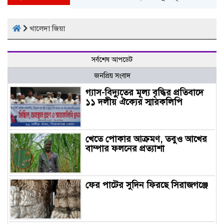
খালেদা জিয়া
সর্বশেষ আপডেট
জনপ্রিয় সংবাদ
গ্যাস-বিদ্যুতের মূল্য বৃদ্ধির প্রতিবাদে
১১ দলীয় ঐক্যের স্মারকলিপি
খেতে পোকার আক্রমণ, তবুও আখের
বাম্পার ফলনের প্রত্যাশা
ফের পাটের সুদিন ফিরছে সিরাজগঞ্জে