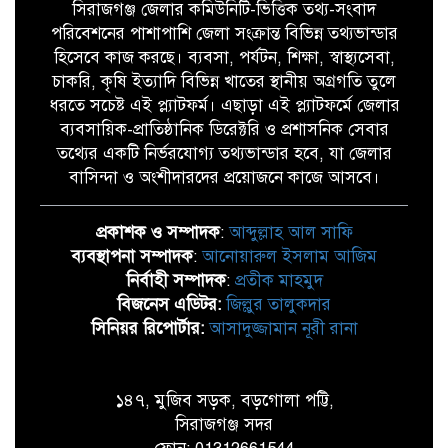
সিরাজগঞ্জ জেলার কমিউনিটি-ভিত্তিক তথ্য-সংবাদ
পরিবেশনের পাশাপাশি জেলা সংক্রান্ত বিভিন্ন তথ্যভান্ডার
হিসেবে কাজ করছে। ব্যবসা, পর্যটন, শিক্ষা, স্বাস্থ্যসেবা,
চাকরি, কৃষি ইত্যাদি বিভিন্ন খাতের স্থানীয় অগ্রগতি তুলে
ধরতে সচেষ্ট এই প্ল্যাটফর্ম। এছাড়া এই প্ল্যাটফর্মে জেলার
ব্যবসায়িক-প্রাতিষ্ঠানিক ডিরেক্টরি ও প্রশাসনিক সেবার
তথ্যের একটি নির্ভরযোগ্য তথ্যভান্ডার হবে, যা জেলার
বাসিন্দা ও অংশীদারদের প্রয়োজনে কাজে আসবে।
প্রকাশক ও সম্পাদক
:
আব্দুল্লাহ আল সাফি
ব্যবস্থাপনা সম্পাদক
:
আনোয়ারুল ইসলাম আজিম
নির্বাহী সম্পাদক
:
প্রতীক মাহমুদ
বিজনেস এডিটর:
জিল্লুর তালুকদার
সিনিয়র রিপোর্টার:
আসাদুজ্জামান নূরী রানা
১৪৭, মুজিব সড়ক, বড়গোলা পট্টি,
সিরাজগঞ্জ সদর