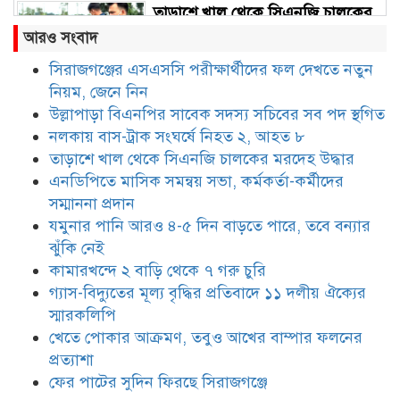
তাড়াশে খাল থেকে সিএনজি চালকের
মরদেহ উদ্ধার
আরও সংবাদ
সিরাজগঞ্জের এসএসসি পরীক্ষার্থীদের ফল দেখতে নতুন
নিয়ম, জেনে নিন
এনডিপিতে মাসিক সমন্বয় সভা,
কর্মকর্তা-কর্মীদের সম্মাননা প্রদান
উল্লাপাড়া বিএনপির সাবেক সদস্য সচিবের সব পদ স্থগিত
নলকায় বাস-ট্রাক সংঘর্ষে নিহত ২, আহত ৮
তাড়াশে খাল থেকে সিএনজি চালকের মরদেহ উদ্ধার
যমুনার পানি আরও ৪-৫ দিন বাড়তে
এনডিপিতে মাসিক সমন্বয় সভা, কর্মকর্তা-কর্মীদের
পারে, তবে বন্যার ঝুঁকি নেই
সম্মাননা প্রদান
যমুনার পানি আরও ৪-৫ দিন বাড়তে পারে, তবে বন্যার
ঝুঁকি নেই
কামারখন্দে ২ বাড়ি থেকে ৭ গরু চুরি
কামারখন্দে ২ বাড়ি থেকে ৭ গরু চুরি
গ্যাস-বিদ্যুতের মূল্য বৃদ্ধির প্রতিবাদে ১১ দলীয় ঐক্যের
স্মারকলিপি
খেতে পোকার আক্রমণ, তবুও আখের বাম্পার ফলনের
গ্যাস-বিদ্যুতের মূল্য বৃদ্ধির প্রতিবাদে
১১ দলীয় ঐক্যের স্মারকলিপি
প্রত্যাশা
ফের পাটের সুদিন ফিরছে সিরাজগঞ্জে