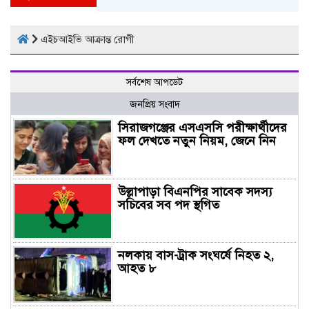
এইচআইভি আক্রান্ত রোগী
সর্বশেষ আপডেট
জনপ্রিয় সংবাদ
সিরাজগঞ্জের এসএসসি পরীক্ষার্থীদের
ফল দেখতে নতুন নিয়ম, জেনে নিন
উল্লাপাড়া বিএনপির সাবেক সদস্য
সচিবের সব পদ স্থগিত
নলকায় বাস-ট্রাক সংঘর্ষে নিহত ২,
আহত ৮