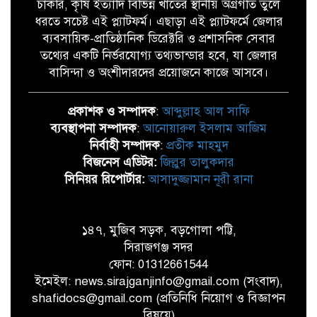
চাকরি, কৃষি ইত্যাদি বিভিন্ন খাতের স্থানীয় অগ্রগতি তুলে
ধরতে সচেষ্ট এই প্ল্যাটফর্ম। এছাড়া এই প্ল্যাটফর্মে জেলার
ব্যবসায়িক-প্রাতিষ্ঠানিক ডিরেক্টরি ও প্রশাসনিক সেবার
তথ্যের একটি নির্ভরযোগ্য তথ্যভান্ডার হবে, যা জেলার
বাসিন্দা ও অংশীদারদের প্রয়োজনে কাজে আসবে।
প্রকাশক ও সম্পাদক
:
আব্দুল্লাহ আল সাফি
ব্যবস্থাপনা সম্পাদক
:
আনোয়ারুল ইসলাম আজিম
নির্বাহী সম্পাদক
:
প্রতীক মাহমুদ
বিজনেস এডিটর:
জিল্লুর তালুকদার
সিনিয়র রিপোর্টার:
আসাদুজ্জামান নূরী রানা
১৪৭, মুজিব সড়ক, বড়গোলা পট্টি,
সিরাজগঞ্জ সদর
ফোন: 01312661544
ইমেইল: news.sirajganjinfo@gmail.com (সংবাদ),
shafidocs@gmail.com (প্রতিনিধি নিয়োগ ও বিজ্ঞাপন
বিষয়ে)