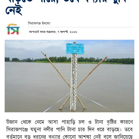
নেই
সিরাজগঞ্জ ইনফো
আপডেট সময় শুক্রবার, ৭ আগস্ট, ২০২৬
উজান থেকে নেমে আসা পাহাড়ি ঢল ও টানা বৃষ্টির কারণে
সিরাজগঞ্জে যমুনা নদীর পানি টানা চার দিন ধরে বাড়ছে। তবে
বর্তমানে বড় ধরনের বন্যার কোনো আশঙ্কা নেই বলে জানিয়েছে