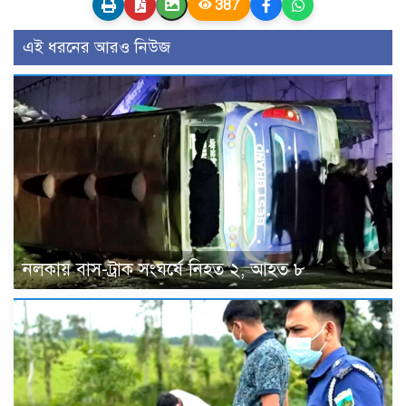
387
এই ধরনের আরও নিউজ
নলকায় বাস-ট্রাক সংঘর্ষে নিহত ২, আহত ৮