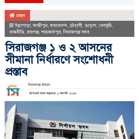
প্রচ্ছদ
উল্লাপাড়া
,
কাজীপুর
,
কামারখন্দ
,
চৌহালী
,
তাড়াশ
,
বেলকুচি
,
রাজনীতি
,
রায়গঞ্জ
,
শাহজাদপুর
,
সিরাজগঞ্জ সদর
সিরাজগঞ্জ ১ ও ২ আসনের
সীমানা নির্ধারণে সংশোধনী
প্রস্তাব
সিরাজগঞ্জ ইনফো
আপডেট সময় শুক্রবার, ১ আগস্ট, ২০২৫