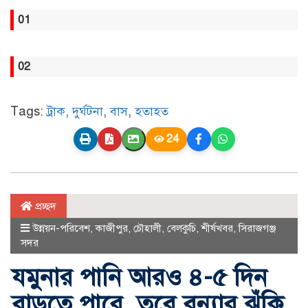
01
02
Tags:
ট্রাক
,
দুর্ঘটনা
,
বাস
,
হতাহত
24
প্রচ্ছদ
উন্নয়ন-পরিবেশ
,
কাজীপুর
,
চৌহালী
,
বেলকুচি
,
শীর্ষখবর
,
সিরাজগঞ্জ
সদর
যমুনার পানি আরও ৪-৫ দিন
বাড়তে পারে, তবে বন্যার ঝুঁকি