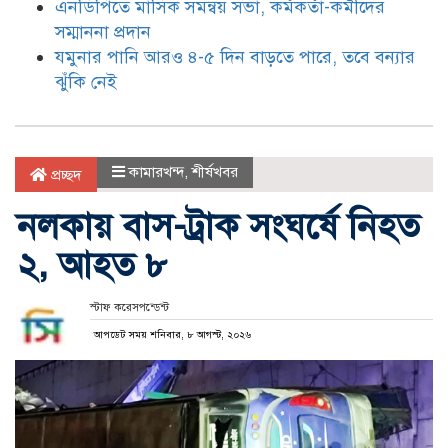
এনডিপিতে মাসিক সমন্বয় সভা, কর্মকর্তা-কর্মীদের
সম্মাননা প্রদান
যমুনার পানি আরও ৪-৫ দিন বাড়তে পারে, তবে বন্যার
ঝুঁকি নেই
কামারখন্দ
,
শীর্ষখবর
প্রচ্ছদ
নলকায় বাস-ট্রাক সংঘর্ষে নিহত
২, আহত ৮
স্টাফ করেসপন্ডেন্ট
আপডেট সময় শনিবার, ৮ আগস্ট, ২০২৬