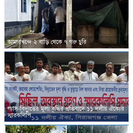
কামারখন্দে ২ বাড়ি থেকে ৭ গরু চুরি
গ্যাস-বিদ্যুতের মূল্য বৃদ্ধির প্রতিবাদে ১১ দলীয় ঐক্যের
স্মারকলিপি