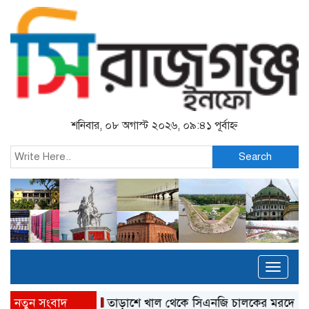
শনিবার, ০৮ অগাস্ট ২০২৬, ০৯:৪১ পূর্বাহ্ন
Search
Toggl
naviga
নতুন সংবাদ
তাড়াশে খাল থেকে সিএনজি চালকের মরদেহ উদ্ধার