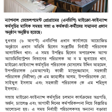
ন্যাশনাল ডেভেলপমেন্ট প্রোগ্রামের (এনডিপি) মাইক্রো-ফাইন্যান্স
কর্মসূচির মাসিক সমন্বয় সভা ও কর্মকর্তা-কর্মীদের সম্মাননা প্রদান
অনুষ্ঠান অনুষ্ঠিত হয়েছে।
বুধবার (৬ আগস্ট) এনডিপির প্রধান কার্যালয়ে আয়োজিত
অনুষ্ঠানে প্রধান অতিথি ছিলেন সংস্থাটির নির্বাহী পরিচালক
আলাউদ্দিন খান। এ সময় উপস্থিত ছিলেন অপারেশন্স অ্যান্ড
অ্যাডমিনিস্ট্রেশন বিভাগের পরিচালক আ ন ম জুবায়ের খান,
মাইক্রো-ফাইন্যান্স কর্মসূচির পরিচালক মোসলেম উদ্দিন আহমেদ,
উপপরিচালক (এমঅ্যান্ডই) কাজী মাসুদুজ্জামান, সহকারী
পরিচালক (নিরীক্ষা) কে এম জাহাঙ্গীর আলম, উপপরিচালক মো.
সাইফুল ইসলাম এবং সহকারী পরিচালক কে এম শহিদুল
ইসলাম।
সভায় মাইক্রো-ফাইন্যান্স কর্মসূচির চলমান কার্যক্রমের অগ্রগতি,
অর্জন, চ্যালেঞ্জ এবং আগামী দিনের কর্মপরিকল্পনা নিয়ে বিস্তারিত
আলোচনা হয়। এ সময় নির্বাহী পরিচালকসহ অন্যান্য বক্তারা