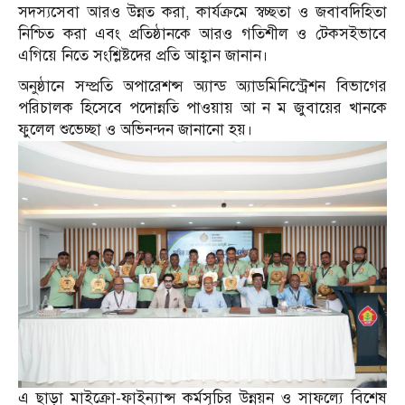
সদস্যসেবা আরও উন্নত করা, কার্যক্রমে স্বচ্ছতা ও জবাবদিহিতা
নিশ্চিত করা এবং প্রতিষ্ঠানকে আরও গতিশীল ও টেকসইভাবে
এগিয়ে নিতে সংশ্লিষ্টদের প্রতি আহ্বান জানান।
অনুষ্ঠানে সম্প্রতি অপারেশন্স অ্যান্ড অ্যাডমিনিস্ট্রেশন বিভাগের
পরিচালক হিসেবে পদোন্নতি পাওয়ায় আ ন ম জুবায়ের খানকে
ফুলেল শুভেচ্ছা ও অভিনন্দন জানানো হয়।
এ ছাড়া মাইক্রো-ফাইন্যান্স কর্মসূচির উন্নয়ন ও সাফল্যে বিশেষ