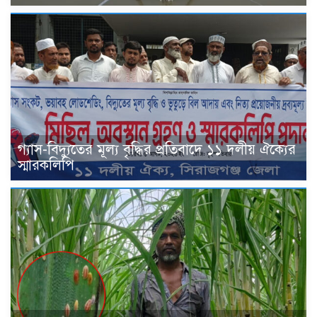
গ্যাস-বিদ্যুতের মূল্য বৃদ্ধির প্রতিবাদে ১১ দলীয় ঐক্যের
স্মারকলিপি