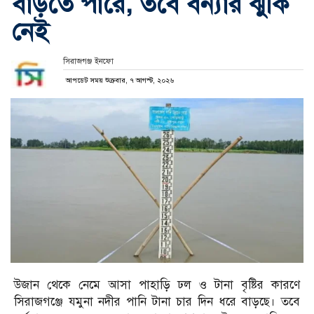
বাড়তে পারে, তবে বন্যার ঝুঁকি
নেই
সিরাজগঞ্জ ইনফো
আপডেট সময় শুক্রবার, ৭ আগস্ট, ২০২৬
উজান থেকে নেমে আসা পাহাড়ি ঢল ও টানা বৃষ্টির কারণে
সিরাজগঞ্জে যমুনা নদীর পানি টানা চার দিন ধরে বাড়ছে। তবে