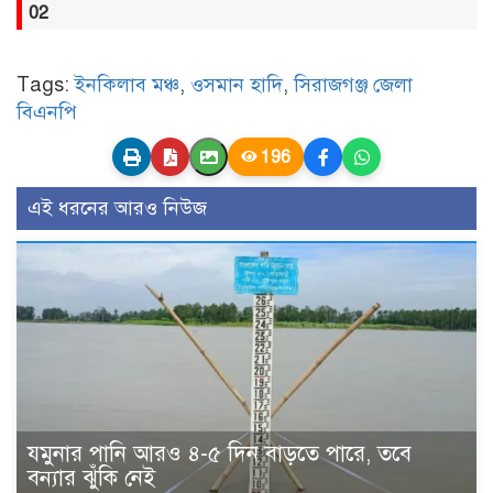
02
Tags:
ইনকিলাব মঞ্চ
,
ওসমান হাদি
,
সিরাজগঞ্জ জেলা
বিএনপি
196
এই ধরনের আরও নিউজ
যমুনার পানি আরও ৪-৫ দিন বাড়তে পারে, তবে
বন্যার ঝুঁকি নেই