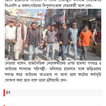
জেলা ছাত্রদলের সাধারণ সম্পাদক সেরাজুল ইসলাম সেরাজসহ
বিএনপি ও অঙ্গসংগঠনের বিপুলসংখ্যক নেতাকর্মী অংশ নেন।
নেতারা বলেন, রাজনৈতিক নেতাকর্মীদের ওপর হামলা গণতন্ত্র ও
আইনের শাসনের পরিপন্থী। অবিলম্বে হামলার সঙ্গে জড়িতদের
শনাক্ত করে আইনের আওতায় না আনা হলে কঠোর কর্মসূচি
ঘোষণা করা হবে বলে তারা হুঁশিয়ারি দেন।
01