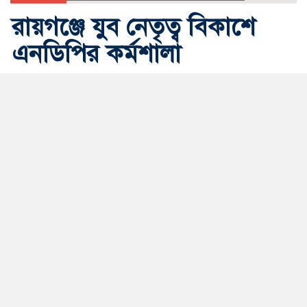
রায়গঞ্জে যুব নেতৃত্ব বিকাশে
এনডিপির কর্মশালা
সিরাজগঞ্জ ইনফো
আপডেট সময় মঙ্গলবার, ২৮ জুলাই, ২০২৬
জাতীয় পর্যায়ের বেসরকারি উন্নয়ন সংস্থা ন্যাশনাল ডেভেলপমেন্ট