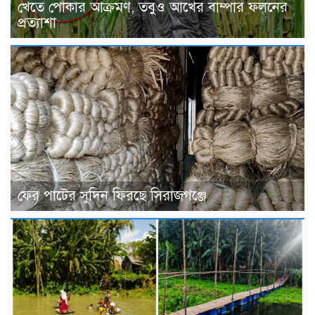
খেতে পোকার আক্রমণ, তবুও আখের বাম্পার ফলনের
প্রত্যাশা
ফের পাটের সুদিন ফিরছে সিরাজগঞ্জে