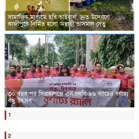
সামাজিক মাধ্যমে ছবি ভাইরাল, দ্রুত উদ্যোগে
কাজীপুরে নির্মিত হলো অস্থায়ী ভাসমান সেতু
৩০ বছর পর সিরাজগঞ্জে এসএসসি-৯৬ ব্যাচের বর্ণাঢ্য
বন্ধু উৎসব
1
2