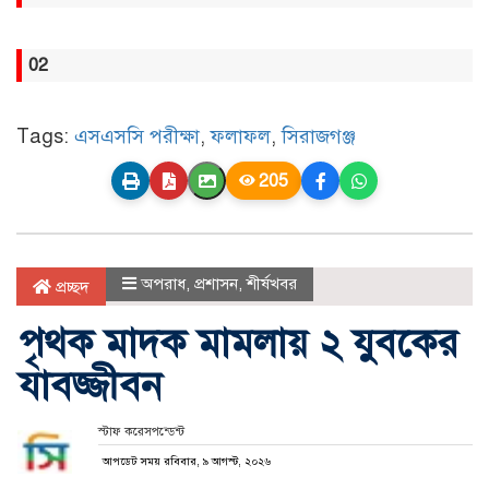
02
Tags:
এসএসসি পরীক্ষা
,
ফলাফল
,
সিরাজগঞ্জ
205
অপরাধ
,
প্রশাসন
,
শীর্ষখবর
প্রচ্ছদ
পৃথক মাদক মামলায় ২ যুবকের
যাবজ্জীবন
স্টাফ করেসপন্ডেন্ট
আপডেট সময় রবিবার, ৯ আগস্ট, ২০২৬