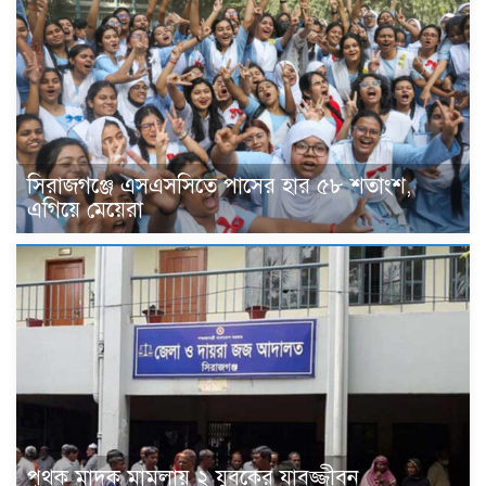
সিরাজগঞ্জে এসএসসিতে পাসের হার ৫৮ শতাংশ,
এগিয়ে মেয়েরা
পৃথক মাদক মামলায় ২ যুবকের যাবজ্জীবন