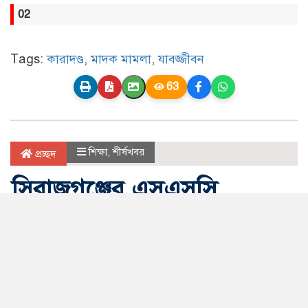
02
Tags:
কারাদণ্ড
,
মাদক মামলা
,
যাবজ্জীবন
63
শিক্ষা
,
শীর্ষখবর
প্রচ্ছদ
সিরাজগঞ্জের এসএসসি
পরীক্ষার্থীদের ফল দেখতে নতুন
নিয়ম, জেনে নিন
সিরাজগঞ্জ ইনফো
আপডেট সময় রবিবার, ৯ আগস্ট, ২০২৬