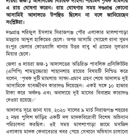
দায়রা জজ-১ আদালতের বিচারক লাইলা শারমিন পৃথক মামলার
এ রায় ঘোষণা করেন। রায় ঘোষণার সময় দণ্ডপ্রাপ্ত কোনো
আসামিই আদালতে উপস্থিত ছিলেন না বলে জানিয়েছেন
সংশ্লিষ্টরা।
দণ্ডপ্রাপ্ত শরিফুল ইসলাম সিরাজগঞ্জ পৌর এলাকার মালশাপাড়া
মহল্লার আব্দুল হাকিমের ছেলে। অপর আসামি সোহেল রানা সুমন
রংপুর জেলার কোতয়ালি থানার উত্তর বাবু খাঁ গ্রামের সুলতান
মিয়ার ছেলে।
জেলা ও দায়রা জজ-১ আদালতের অতিরিক্ত পাবলিক প্রসিকিউটর
(এপিপি) শামচুজ্জোহা শাহানশাহ রায়ের বিষয়টি নিশ্চিত করে
বলেন, ‘পৃথক দুটি মামলায় সাক্ষ্য-প্রমাণ গ্রহণ শেষে আদালত দুই
আসামিকে যাবজ্জীবন কারাদণ্ড দিয়েছেন। একই সঙ্গে ১০ হাজার
টাকা করে অর্থদণ্ড এবং অনাদায়ে দুই মাসের বিনাশ্রম কারাদণ্ড
দেওয়া হয়েছে।’
আদালত সূত্রে জানা যায়, ২০২০ সালের ৯ মার্চ সিরাজগঞ্জ শহরের
২ নম্বর পুলিশ ফাঁড়ির একটি দল মাদকবিরোধী বিশেষ অভিযান
পরিচালনা করছিল। ওই সময় মালশাপাড়া জামে মসজিদ
এলাকায় মাদক কেনাবেচার খবর পেয়ে সেখানে অভিযান চালানো