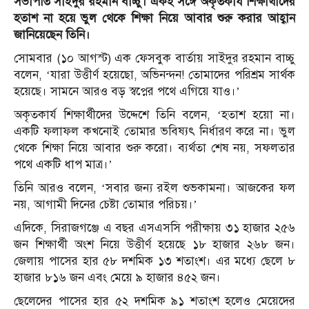
সভাপতি সাইদুর রহমান বাচ্চু। একই সঙ্গে অকৃতকার্য শিক্ষার্থীদের
হতাশ না হয়ে ভুল থেকে শিক্ষা নিয়ে আবার শুরু করার আহ্বান
জানিয়েছেন তিনি।
সোমবার (১০ আগস্ট) এক ফেসবুক বার্তায় সাইদুর রহমান বাচ্চু
বলেন, ‘যারা উত্তীর্ণ হয়েছো, অভিনন্দন! তোমাদের পরিশ্রম সার্থক
হয়েছে। সামনে আরও বড় স্বপ্নের পথে এগিয়ে যাও।’
অকৃতকার্য শিক্ষার্থীদের উদ্দেশে তিনি বলেন, ‘হতাশ হয়ো না।
একটি ফলাফল কখনোই তোমার ভবিষ্যৎ নির্ধারণ করে না। ভুল
থেকে শিক্ষা নিয়ে আবার শুরু করো। ব্যর্থতা শেষ নয়, সফলতার
পথে একটি ধাপ মাত্র।’
তিনি আরও বলেন, ‘সবার জন্য রইল শুভকামনা। আজকের ফল
নয়, আগামী দিনের চেষ্টা তোমার পরিচয়।’
এদিকে, সিরাজগঞ্জে এ বছর এসএসসি পরীক্ষায় ৩১ হাজার ২৫৬
জন শিক্ষার্থী অংশ নিয়ে উত্তীর্ণ হয়েছে ১৮ হাজার ২৬৮ জন।
জেলায় পাসের হার ৫৮ দশমিক ১৩ শতাংশ। এর মধ্যে ছেলে ৮
হাজার ৮১৬ জন এবং মেয়ে ৯ হাজার ৪৫২ জন।
ছেলেদের পাসের হার ৫২ দশমিক ৯১ শতাংশ হলেও মেয়েদের