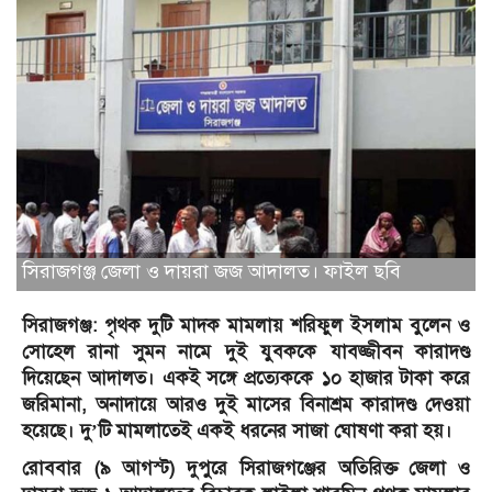
সিরাজগঞ্জ জেলা ও দায়রা জজ আদালত। ফাইল ছবি
সিরাজগঞ্জ: পৃথক দুটি মাদক মামলায় শরিফুল ইসলাম বুলেন ও
সোহেল রানা সুমন নামে দুই যুবককে যাবজ্জীবন কারাদণ্ড
দিয়েছেন আদালত। একই সঙ্গে প্রত্যেককে ১০ হাজার টাকা করে
জরিমানা, অনাদায়ে আরও দুই মাসের বিনাশ্রম কারাদণ্ড দেওয়া
হয়েছে। দু’টি মামলাতেই একই ধরনের সাজা ঘোষণা করা হয়।
রোববার (৯ আগস্ট) দুপুরে সিরাজগঞ্জের অতিরিক্ত জেলা ও