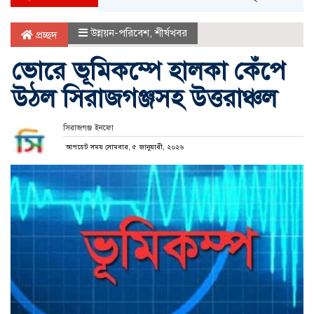
উন্নয়ন-পরিবেশ
,
শীর্ষখবর
প্রচ্ছদ
ভোরে ভূমিকম্পে হালকা কেঁপে
উঠল সিরাজগঞ্জসহ উত্তরাঞ্চল
সিরাজগঞ্জ ইনফো
আপডেট সময় সোমবার, ৫ জানুয়ারী, ২০২৬