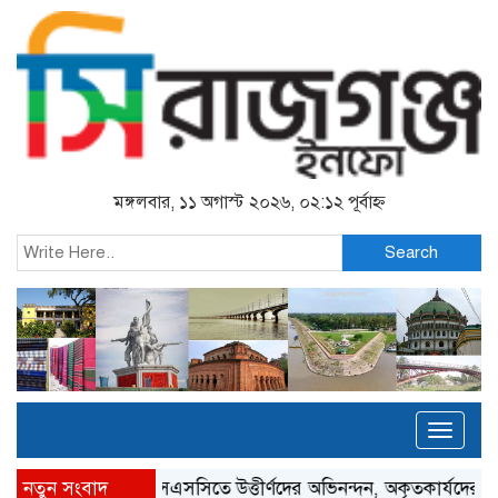
মঙ্গলবার, ১১ অগাস্ট ২০২৬, ০২:১২ পূর্বাহ্ন
Search
Toggl
naviga
নতুন সংবাদ
এসএসসিতে উত্তীর্ণদের অভিনন্দন, অকৃতকার্যদের হতাশ না হতে