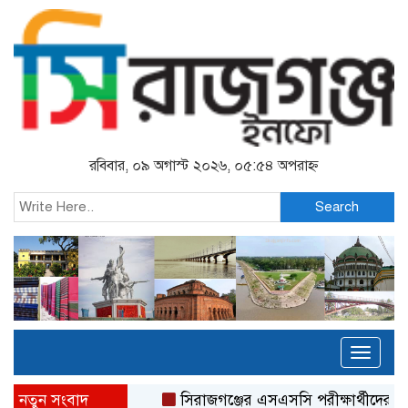
রবিবার, ০৯ অগাস্ট ২০২৬, ০৫:৫৪ অপরাহ্ন
Search
Toggl
naviga
নতুন সংবাদ
সিরাজগঞ্জের এসএসসি পরীক্ষার্থীদের ফ