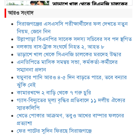
তাড়াশে খাল থেকে সিএনজি চালকের
মরদেহ উদ্ধার
আরও সংবাদ
সিরাজগঞ্জের এসএসসি পরীক্ষার্থীদের ফল দেখতে নতুন
নিয়ম, জেনে নিন
এনডিপিতে মাসিক সমন্বয় সভা,
কর্মকর্তা-কর্মীদের সম্মাননা প্রদান
উল্লাপাড়া বিএনপির সাবেক সদস্য সচিবের সব পদ স্থগিত
নলকায় বাস-ট্রাক সংঘর্ষে নিহত ২, আহত ৮
তাড়াশে খাল থেকে সিএনজি চালকের মরদেহ উদ্ধার
যমুনার পানি আরও ৪-৫ দিন বাড়তে
এনডিপিতে মাসিক সমন্বয় সভা, কর্মকর্তা-কর্মীদের
পারে, তবে বন্যার ঝুঁকি নেই
সম্মাননা প্রদান
যমুনার পানি আরও ৪-৫ দিন বাড়তে পারে, তবে বন্যার
ঝুঁকি নেই
কামারখন্দে ২ বাড়ি থেকে ৭ গরু চুরি
কামারখন্দে ২ বাড়ি থেকে ৭ গরু চুরি
গ্যাস-বিদ্যুতের মূল্য বৃদ্ধির প্রতিবাদে ১১ দলীয় ঐক্যের
স্মারকলিপি
খেতে পোকার আক্রমণ, তবুও আখের বাম্পার ফলনের
গ্যাস-বিদ্যুতের মূল্য বৃদ্ধির প্রতিবাদে
১১ দলীয় ঐক্যের স্মারকলিপি
প্রত্যাশা
ফের পাটের সুদিন ফিরছে সিরাজগঞ্জে