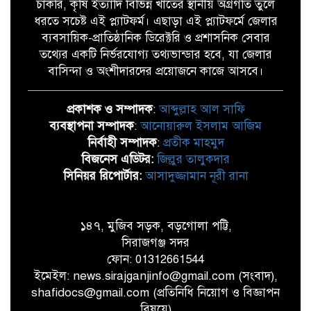
চাকরি, কৃষি ইত্যাদি বিভিন্ন খাতের স্থানীয় অগ্রগতি তুলে
ধরতে সচেষ্ট এই প্ল্যাটফর্ম। এছাড়া এই প্ল্যাটফর্মে জেলার
ব্যবসায়িক-প্রাতিষ্ঠানিক ডিরেক্টরি ও প্রশাসনিক সেবার
তথ্যের একটি নির্ভরযোগ্য তথ্যভান্ডার হবে, যা জেলার
বাসিন্দা ও অংশীদারদের প্রয়োজনে কাজে আসবে।
প্রকাশক ও সম্পাদক
:
আব্দুল্লাহ আল সাফি
ব্যবস্থাপনা সম্পাদক
:
আনোয়ারুল ইসলাম আজিম
নির্বাহী সম্পাদক
:
প্রতীক মাহমুদ
বিজনেস এডিটর:
জিল্লুর তালুকদার
সিনিয়র রিপোর্টার:
আসাদুজ্জামান নূরী রানা
১৪৭, মুজিব সড়ক, বড়গোলা পট্টি,
সিরাজগঞ্জ সদর
ফোন: 01312661544
ইমেইল: news.sirajganjinfo@gmail.com (সংবাদ),
shafidocs@gmail.com (প্রতিনিধি নিয়োগ ও বিজ্ঞাপন
বিষয়ে)