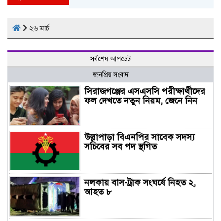
২৬ মার্চ
সর্বশেষ আপডেট
জনপ্রিয় সংবাদ
সিরাজগঞ্জের এসএসসি পরীক্ষার্থীদের
ফল দেখতে নতুন নিয়ম, জেনে নিন
উল্লাপাড়া বিএনপির সাবেক সদস্য
সচিবের সব পদ স্থগিত
নলকায় বাস-ট্রাক সংঘর্ষে নিহত ২,
আহত ৮