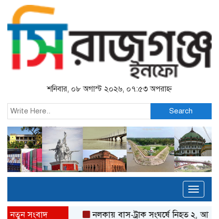
শনিবার, ০৮ অগাস্ট ২০২৬, ০৭:৫৩ অপরাহ্ন
Search
Toggl
naviga
নতুন সংবাদ
নলকায় বাস-ট্রাক সংঘর্ষে নিহত ২, আহত 