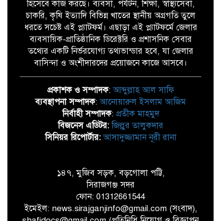
হিসেবে কাজ করছে। ব্যবসা, পর্যটন, শিক্ষা, স্বাস্থ্যসেবা,
চাকরি, কৃষি ইত্যাদি বিভিন্ন খাতের স্থানীয় অগ্রগতি তুলে
ধরতে সচেষ্ট এই প্ল্যাটফর্ম। এছাড়া এই প্ল্যাটফর্মে জেলার
ব্যবসায়িক-প্রাতিষ্ঠানিক ডিরেক্টরি ও প্রশাসনিক সেবার
তথ্যের একটি নির্ভরযোগ্য তথ্যভান্ডার হবে, যা জেলার
বাসিন্দা ও অংশীদারদের প্রয়োজনে কাজে আসবে।
প্রকাশক ও সম্পাদক
:
আব্দুল্লাহ আল সাফি
ব্যবস্থাপনা সম্পাদক
:
আনোয়ারুল ইসলাম আজিম
নির্বাহী সম্পাদক
:
প্রতীক মাহমুদ
বিজনেস এডিটর:
জিল্লুর তালুকদার
সিনিয়র রিপোর্টার:
আসাদুজ্জামান নূরী রানা
১৪৭, মুজিব সড়ক, বড়গোলা পট্টি,
সিরাজগঞ্জ সদর
ফোন: 01312661544
ইমেইল: news.sirajganjinfo@gmail.com (সংবাদ),
shafidocs@gmail.com (প্রতিনিধি নিয়োগ ও বিজ্ঞাপন