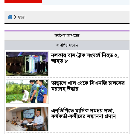
হত্যা
সর্বশেষ আপডেট
জনপ্রিয় সংবাদ
নলকায় বাস-ট্রাক সংঘর্ষে নিহত ২,
আহত ৮
তাড়াশে খাল থেকে সিএনজি চালকের
মরদেহ উদ্ধার
এনডিপিতে মাসিক সমন্বয় সভা,
কর্মকর্তা-কর্মীদের সম্মাননা প্রদান