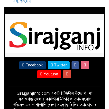
বন্ধু উৎসব
সামাজিক মাধ্যমে ছবি ভাইরাল, দ্রুত
উদ্যোগে কাজীপুরে নির্মিত হলো
অস্থায়ী ভাসমান সেতু
৩০ বছর পর সিরাজগঞ্জে এসএসসি-৯৬
ব্যাচের বর্ণাঢ্য বন্ধু উৎসব
Facebook
Twitter
Youtube
SirajganjInfo.com একটি ডিজিটাল উদ্যোগ, যা
সিরাজগঞ্জ জেলার কমিউনিটি-ভিত্তিক তথ্য-সংবাদ
পরিবেশনের পাশাপাশি জেলা সংক্রান্ত বিভিন্ন তথ্যভান্ডার