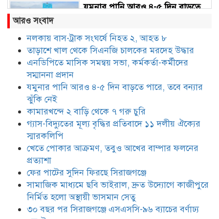
যমুনার পানি আরও ৪-৫ দিন বাড়তে
পারে, তবে বন্যার ঝুঁকি নেই
আরও সংবাদ
নলকায় বাস-ট্রাক সংঘর্ষে নিহত ২, আহত ৮
তাড়াশে খাল থেকে সিএনজি চালকের মরদেহ উদ্ধার
কামারখন্দে ২ বাড়ি থেকে ৭ গরু চুরি
এনডিপিতে মাসিক সমন্বয় সভা, কর্মকর্তা-কর্মীদের
সম্মাননা প্রদান
যমুনার পানি আরও ৪-৫ দিন বাড়তে পারে, তবে বন্যার
গ্যাস-বিদ্যুতের মূল্য বৃদ্ধির প্রতিবাদে
ঝুঁকি নেই
১১ দলীয় ঐক্যের স্মারকলিপি
কামারখন্দে ২ বাড়ি থেকে ৭ গরু চুরি
গ্যাস-বিদ্যুতের মূল্য বৃদ্ধির প্রতিবাদে ১১ দলীয় ঐক্যের
স্মারকলিপি
খেতে পোকার আক্রমণ, তবুও আখের
খেতে পোকার আক্রমণ, তবুও আখের বাম্পার ফলনের
বাম্পার ফলনের প্রত্যাশা
প্রত্যাশা
ফের পাটের সুদিন ফিরছে সিরাজগঞ্জে
সামাজিক মাধ্যমে ছবি ভাইরাল, দ্রুত উদ্যোগে কাজীপুরে
ফের পাটের সুদিন ফিরছে সিরাজগঞ্জে
নির্মিত হলো অস্থায়ী ভাসমান সেতু
৩০ বছর পর সিরাজগঞ্জে এসএসসি-৯৬ ব্যাচের বর্ণাঢ্য