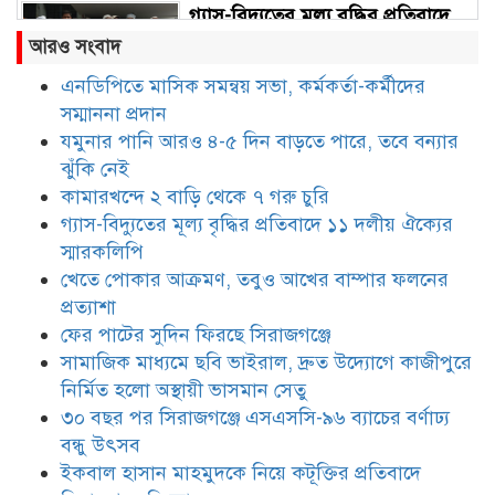
গ্যাস-বিদ্যুতের মূল্য বৃদ্ধির প্রতিবাদে
১১ দলীয় ঐক্যের স্মারকলিপি
আরও সংবাদ
এনডিপিতে মাসিক সমন্বয় সভা, কর্মকর্তা-কর্মীদের
সম্মাননা প্রদান
খেতে পোকার আক্রমণ, তবুও আখের
বাম্পার ফলনের প্রত্যাশা
যমুনার পানি আরও ৪-৫ দিন বাড়তে পারে, তবে বন্যার
ঝুঁকি নেই
কামারখন্দে ২ বাড়ি থেকে ৭ গরু চুরি
ফের পাটের সুদিন ফিরছে সিরাজগঞ্জে
গ্যাস-বিদ্যুতের মূল্য বৃদ্ধির প্রতিবাদে ১১ দলীয় ঐক্যের
স্মারকলিপি
খেতে পোকার আক্রমণ, তবুও আখের বাম্পার ফলনের
প্রত্যাশা
সামাজিক মাধ্যমে ছবি ভাইরাল, দ্রুত
ফের পাটের সুদিন ফিরছে সিরাজগঞ্জে
উদ্যোগে কাজীপুরে নির্মিত হলো
সামাজিক মাধ্যমে ছবি ভাইরাল, দ্রুত উদ্যোগে কাজীপুরে
অস্থায়ী ভাসমান সেতু
নির্মিত হলো অস্থায়ী ভাসমান সেতু
৩০ বছর পর সিরাজগঞ্জে এসএসসি-৯৬ ব্যাচের বর্ণাঢ্য
৩০ বছর পর সিরাজগঞ্জে এসএসসি-৯৬
ব্যাচের বর্ণাঢ্য বন্ধু উৎসব
বন্ধু উৎসব
ইকবাল হাসান মাহমুদকে নিয়ে কটূক্তির প্রতিবাদে