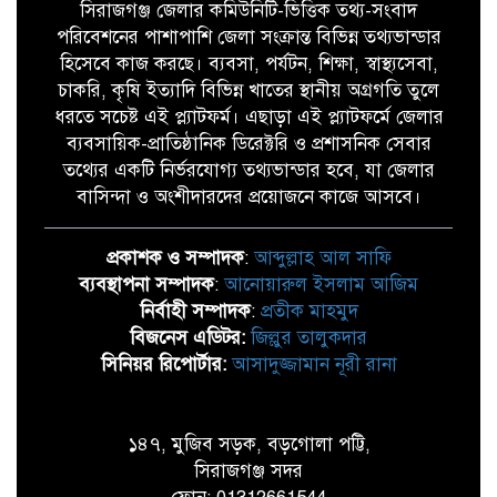
সিরাজগঞ্জ জেলার কমিউনিটি-ভিত্তিক তথ্য-সংবাদ
পরিবেশনের পাশাপাশি জেলা সংক্রান্ত বিভিন্ন তথ্যভান্ডার
হিসেবে কাজ করছে। ব্যবসা, পর্যটন, শিক্ষা, স্বাস্থ্যসেবা,
চাকরি, কৃষি ইত্যাদি বিভিন্ন খাতের স্থানীয় অগ্রগতি তুলে
ধরতে সচেষ্ট এই প্ল্যাটফর্ম। এছাড়া এই প্ল্যাটফর্মে জেলার
ব্যবসায়িক-প্রাতিষ্ঠানিক ডিরেক্টরি ও প্রশাসনিক সেবার
তথ্যের একটি নির্ভরযোগ্য তথ্যভান্ডার হবে, যা জেলার
বাসিন্দা ও অংশীদারদের প্রয়োজনে কাজে আসবে।
প্রকাশক ও সম্পাদক
:
আব্দুল্লাহ আল সাফি
ব্যবস্থাপনা সম্পাদক
:
আনোয়ারুল ইসলাম আজিম
নির্বাহী সম্পাদক
:
প্রতীক মাহমুদ
বিজনেস এডিটর:
জিল্লুর তালুকদার
সিনিয়র রিপোর্টার:
আসাদুজ্জামান নূরী রানা
১৪৭, মুজিব সড়ক, বড়গোলা পট্টি,
সিরাজগঞ্জ সদর