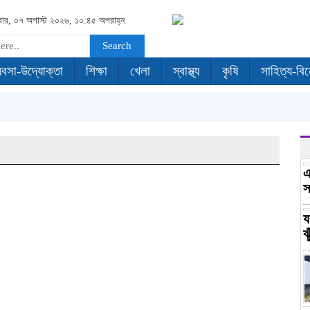
রবার, ০৭ অগাস্ট ২০২৬, ১০:৪৫ অপরাহ্ন
Search
যবসা-উদ্যোক্তা
শিক্ষা
খেলা
স্বাস্থ্য
কৃষি
সাহিত্য-বি
এ
স
য
ঝ