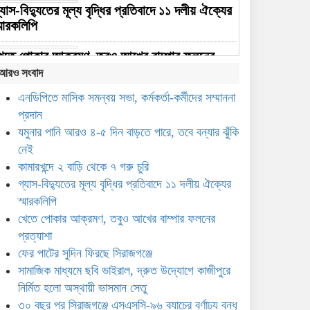
্যাস-বিদ্যুতের মূল্য বৃদ্ধির প্রতিবাদে ১১ দলীয় ঐক্যের
্মারকলিপি
েতে পোকার আক্রমণ, তবুও আখের বাম্পার ফলনের
্রত্যাশা
আরও সংবাদ
এনডিপিতে মাসিক সমন্বয় সভা, কর্মকর্তা-কর্মীদের সম্মাননা
ফের পাটের সুদিন ফিরছে সিরাজগঞ্জে
প্রদান
যমুনার পানি আরও ৪-৫ দিন বাড়তে পারে, তবে বন্যার ঝুঁকি
নেই
সামাজিক মাধ্যমে ছবি ভাইরাল,
কামারখন্দে ২ বাড়ি থেকে ৭ গরু চুরি
দ্রুত উদ্যোগে কাজীপুরে নির্মিত
গ্যাস-বিদ্যুতের মূল্য বৃদ্ধির প্রতিবাদে ১১ দলীয় ঐক্যের
হলো অস্থায়ী ভাসমান সেতু
স্মারকলিপি
৩০ বছর পর সিরাজগঞ্জে
খেতে পোকার আক্রমণ, তবুও আখের বাম্পার ফলনের
এসএসসি-৯৬ ব্যাচের বর্ণাঢ্য বন্ধু
প্রত্যাশা
উৎসব
ফের পাটের সুদিন ফিরছে সিরাজগঞ্জে
সামাজিক মাধ্যমে ছবি ভাইরাল, দ্রুত উদ্যোগে কাজীপুরে
ইকবাল হাসান মাহমুদকে নিয়ে
নির্মিত হলো অস্থায়ী ভাসমান সেতু
কটূক্তির প্রতিবাদে সিরাজগঞ্জে
৩০ বছর পর সিরাজগঞ্জে এসএসসি-৯৬ ব্যাচের বর্ণাঢ্য বন্ধু
বিক্ষোভ