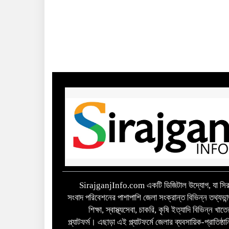
SirajganjInfo.com একটি ডিজিটাল উদ্যোগ, যা সিরা
সংবাদ পরিবেশনের পাশাপাশি জেলা সংক্রান্ত বিভিন্ন তথ্যভান
শিক্ষা, স্বাস্থ্যসেবা, চাকরি, কৃষি ইত্যাদি বিভিন্ন খ
প্ল্যাটফর্ম। এছাড়া এই প্ল্যাটফর্মে জেলার ব্যবসায়িক-প্রাতিষ্