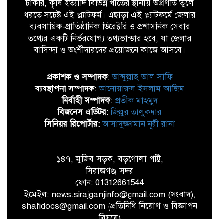
চাকরি, কৃষি ইত্যাদি বিভিন্ন খাতের স্থানীয় অগ্রগতি তুলে
ধরতে সচেষ্ট এই প্ল্যাটফর্ম। এছাড়া এই প্ল্যাটফর্মে জেলার
ব্যবসায়িক-প্রাতিষ্ঠানিক ডিরেক্টরি ও প্রশাসনিক সেবার
তথ্যের একটি নির্ভরযোগ্য তথ্যভান্ডার হবে, যা জেলার
বাসিন্দা ও অংশীদারদের প্রয়োজনে কাজে আসবে।
প্রকাশক ও সম্পাদক
:
আব্দুল্লাহ আল সাফি
ব্যবস্থাপনা সম্পাদক
:
আনোয়ারুল ইসলাম আজিম
নির্বাহী সম্পাদক
:
প্রতীক মাহমুদ
বিজনেস এডিটর:
জিল্লুর তালুকদার
সিনিয়র রিপোর্টার:
আসাদুজ্জামান নূরী রানা
১৪৭, মুজিব সড়ক, বড়গোলা পট্টি,
সিরাজগঞ্জ সদর
ফোন: 01312661544
ইমেইল: news.sirajganjinfo@gmail.com (সংবাদ),
shafidocs@gmail.com (প্রতিনিধি নিয়োগ ও বিজ্ঞাপন
বিষয়ে)