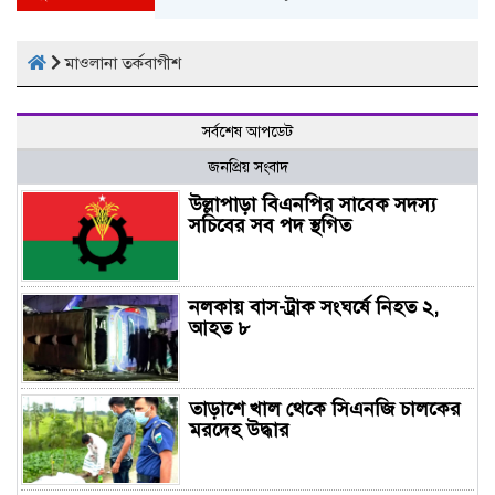
মাওলানা তর্কবাগীশ
সর্বশেষ আপডেট
জনপ্রিয় সংবাদ
উল্লাপাড়া বিএনপির সাবেক সদস্য
সচিবের সব পদ স্থগিত
নলকায় বাস-ট্রাক সংঘর্ষে নিহত ২,
আহত ৮
তাড়াশে খাল থেকে সিএনজি চালকের
মরদেহ উদ্ধার