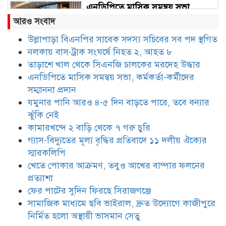
এনডিপিতে মাসিক সমন্বয় সভা,
কর্মকর্তা-কর্মীদের সম্মাননা প্রদান
আরও সংবাদ
উল্লাপাড়া বিএনপির সাবেক সদস্য সচিবের সব পদ স্থগিত
নলকায় বাস-ট্রাক সংঘর্ষে নিহত ২, আহত ৮
যমুনার পানি আরও ৪-৫ দিন বাড়তে
পারে, তবে বন্যার ঝুঁকি নেই
তাড়াশে খাল থেকে সিএনজি চালকের মরদেহ উদ্ধার
এনডিপিতে মাসিক সমন্বয় সভা, কর্মকর্তা-কর্মীদের
সম্মাননা প্রদান
কামারখন্দে ২ বাড়ি থেকে ৭ গরু চুরি
যমুনার পানি আরও ৪-৫ দিন বাড়তে পারে, তবে বন্যার
ঝুঁকি নেই
কামারখন্দে ২ বাড়ি থেকে ৭ গরু চুরি
গ্যাস-বিদ্যুতের মূল্য বৃদ্ধির প্রতিবাদে ১১ দলীয় ঐক্যের
গ্যাস-বিদ্যুতের মূল্য বৃদ্ধির প্রতিবাদে
স্মারকলিপি
১১ দলীয় ঐক্যের স্মারকলিপি
খেতে পোকার আক্রমণ, তবুও আখের বাম্পার ফলনের
প্রত্যাশা
ফের পাটের সুদিন ফিরছে সিরাজগঞ্জে
খেতে পোকার আক্রমণ, তবুও আখের
বাম্পার ফলনের প্রত্যাশা
সামাজিক মাধ্যমে ছবি ভাইরাল, দ্রুত উদ্যোগে কাজীপুরে
নির্মিত হলো অস্থায়ী ভাসমান সেতু