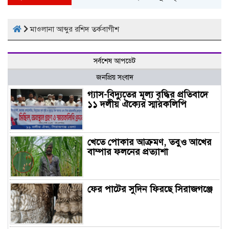
মাওলানা আব্দুর রশিদ তর্কবাগীশ
সর্বশেষ আপডেট
জনপ্রিয় সংবাদ
গ্যাস-বিদ্যুতের মূল্য বৃদ্ধির প্রতিবাদে
১১ দলীয় ঐক্যের স্মারকলিপি
খেতে পোকার আক্রমণ, তবুও আখের
বাম্পার ফলনের প্রত্যাশা
ফের পাটের সুদিন ফিরছে সিরাজগঞ্জে