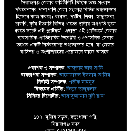
সিরাজগঞ্জ জেলার কমিউনিটি-ভিত্তিক তথ্য-সংবাদ
পরিবেশনের পাশাপাশি জেলা সংক্রান্ত বিভিন্ন তথ্যভান্ডার
হিসেবে কাজ করছে। ব্যবসা, পর্যটন, শিক্ষা, স্বাস্থ্যসেবা,
চাকরি, কৃষি ইত্যাদি বিভিন্ন খাতের স্থানীয় অগ্রগতি তুলে
ধরতে সচেষ্ট এই প্ল্যাটফর্ম। এছাড়া এই প্ল্যাটফর্মে জেলার
ব্যবসায়িক-প্রাতিষ্ঠানিক ডিরেক্টরি ও প্রশাসনিক সেবার
তথ্যের একটি নির্ভরযোগ্য তথ্যভান্ডার হবে, যা জেলার
বাসিন্দা ও অংশীদারদের প্রয়োজনে কাজে আসবে।
প্রকাশক ও সম্পাদক
:
আব্দুল্লাহ আল সাফি
ব্যবস্থাপনা সম্পাদক
:
আনোয়ারুল ইসলাম আজিম
নির্বাহী সম্পাদক
:
প্রতীক মাহমুদ
বিজনেস এডিটর:
জিল্লুর তালুকদার
সিনিয়র রিপোর্টার:
আসাদুজ্জামান নূরী রানা
১৪৭, মুজিব সড়ক, বড়গোলা পট্টি,
সিরাজগঞ্জ সদর