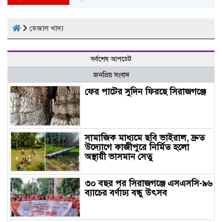
ভেজাল খাদ্য
সর্বশেষ আপডেট
জনপ্রিয় সংবাদ
ফের পাটের সুদিন ফিরছে সিরাজগঞ্জে
সামাজিক মাধ্যমে ছবি ভাইরাল, দ্রুত
উদ্যোগে কাজীপুরে নির্মিত হলো
অস্থায়ী ভাসমান সেতু
৩০ বছর পর সিরাজগঞ্জে এসএসসি-৯৬
ব্যাচের বর্ণাঢ্য বন্ধু উৎসব