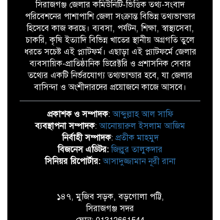
সিরাজগঞ্জ জেলার কমিউনিটি-ভিত্তিক তথ্য-সংবাদ
পরিবেশনের পাশাপাশি জেলা সংক্রান্ত বিভিন্ন তথ্যভান্ডার
হিসেবে কাজ করছে। ব্যবসা, পর্যটন, শিক্ষা, স্বাস্থ্যসেবা,
চাকরি, কৃষি ইত্যাদি বিভিন্ন খাতের স্থানীয় অগ্রগতি তুলে
ধরতে সচেষ্ট এই প্ল্যাটফর্ম। এছাড়া এই প্ল্যাটফর্মে জেলার
ব্যবসায়িক-প্রাতিষ্ঠানিক ডিরেক্টরি ও প্রশাসনিক সেবার
তথ্যের একটি নির্ভরযোগ্য তথ্যভান্ডার হবে, যা জেলার
বাসিন্দা ও অংশীদারদের প্রয়োজনে কাজে আসবে।
প্রকাশক ও সম্পাদক
:
আব্দুল্লাহ আল সাফি
ব্যবস্থাপনা সম্পাদক
:
আনোয়ারুল ইসলাম আজিম
নির্বাহী সম্পাদক
:
প্রতীক মাহমুদ
বিজনেস এডিটর:
জিল্লুর তালুকদার
সিনিয়র রিপোর্টার:
আসাদুজ্জামান নূরী রানা
১৪৭, মুজিব সড়ক, বড়গোলা পট্টি,
সিরাজগঞ্জ সদর