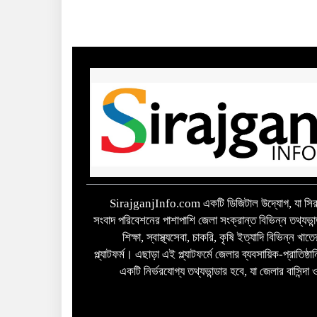
SirajganjInfo.com একটি ডিজিটাল উদ্যোগ, যা সিরা
সংবাদ পরিবেশনের পাশাপাশি জেলা সংক্রান্ত বিভিন্ন তথ্যভান
শিক্ষা, স্বাস্থ্যসেবা, চাকরি, কৃষি ইত্যাদি বিভিন্ন খ
প্ল্যাটফর্ম। এছাড়া এই প্ল্যাটফর্মে জেলার ব্যবসায়িক-প্রাতিষ্
একটি নির্ভরযোগ্য তথ্যভান্ডার হবে, যা জেলার বাসিন