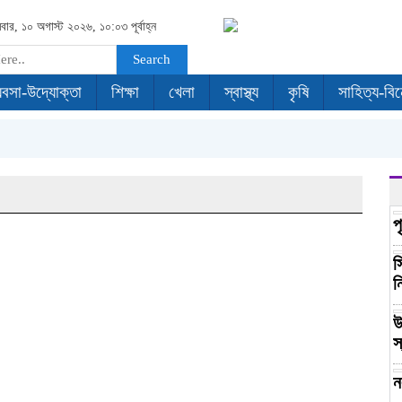
বার, ১০ অগাস্ট ২০২৬, ১০:০৩ পূর্বাহ্ন
Search
যবসা-উদ্যোক্তা
শিক্ষা
খেলা
স্বাস্থ্য
কৃষি
সাহিত্য-বি
প
স
ন
উ
স
ন