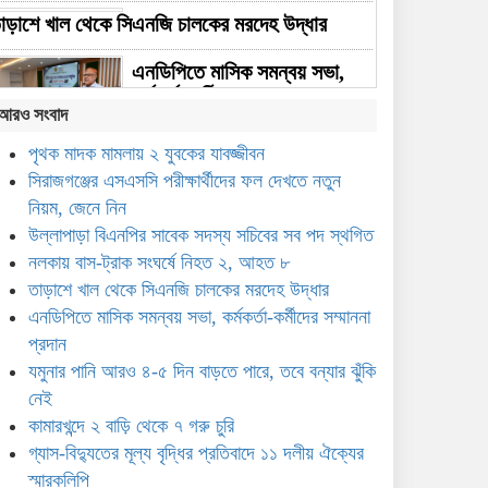
াড়াশে খাল থেকে সিএনজি চালকের মরদেহ উদ্ধার
এনডিপিতে মাসিক সমন্বয় সভা,
কর্মকর্তা-কর্মীদের সম্মাননা প্রদান
আরও সংবাদ
পৃথক মাদক মামলায় ২ যুবকের যাবজ্জীবন
যমুনার পানি আরও ৪-৫ দিন বাড়তে
সিরাজগঞ্জের এসএসসি পরীক্ষার্থীদের ফল দেখতে নতুন
পারে, তবে বন্যার ঝুঁকি নেই
নিয়ম, জেনে নিন
উল্লাপাড়া বিএনপির সাবেক সদস্য সচিবের সব পদ স্থগিত
কামারখন্দে ২ বাড়ি থেকে ৭ গরু চুরি
নলকায় বাস-ট্রাক সংঘর্ষে নিহত ২, আহত ৮
তাড়াশে খাল থেকে সিএনজি চালকের মরদেহ উদ্ধার
এনডিপিতে মাসিক সমন্বয় সভা, কর্মকর্তা-কর্মীদের সম্মাননা
গ্যাস-বিদ্যুতের মূল্য বৃদ্ধির
প্রদান
প্রতিবাদে ১১ দলীয় ঐক্যের
যমুনার পানি আরও ৪-৫ দিন বাড়তে পারে, তবে বন্যার ঝুঁকি
স্মারকলিপি
নেই
কামারখন্দে ২ বাড়ি থেকে ৭ গরু চুরি
খেতে পোকার আক্রমণ, তবুও
গ্যাস-বিদ্যুতের মূল্য বৃদ্ধির প্রতিবাদে ১১ দলীয় ঐক্যের
আখের বাম্পার ফলনের প্রত্যাশা
স্মারকলিপি