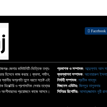
Facebook
জগঞ্জ জেলার কমিউনিটি-ভিত্তিক তথ্য-
প্রকাশক ও সম্পাদক
:
আব্দুল্লাহ আল স
্ডার হিসেবে কাজ করছে। ব্যবসা, পর্যটন,
ব্যবস্থাপনা সম্পাদক
:
আনোয়ারুল ইসল
াতের স্থানীয় অগ্রগতি তুলে ধরতে সচেষ্ট এই
নির্বাহী সম্পাদক
:
প্রতীক মাহমুদ
ঠানিক ডিরেক্টরি ও প্রশাসনিক সেবার তথ্যের
বিজনেস এডিটর:
জিল্লুর তালুকদার
্দা ও অংশীদারদের প্রয়োজনে কাজে আসবে।
সিনিয়র রিপোর্টার:
আসাদুজ্জামান নূরী রান