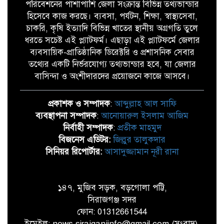
পরিবেশনের পাশাপাশি জেলা সংক্রান্ত বিভিন্ন তথ্যভান্ডার
হিসেবে কাজ করছে। ব্যবসা, পর্যটন, শিক্ষা, স্বাস্থ্যসেবা,
চাকরি, কৃষি ইত্যাদি বিভিন্ন খাতের স্থানীয় অগ্রগতি তুলে
ধরতে সচেষ্ট এই প্ল্যাটফর্ম। এছাড়া এই প্ল্যাটফর্মে জেলার
ব্যবসায়িক-প্রাতিষ্ঠানিক ডিরেক্টরি ও প্রশাসনিক সেবার
তথ্যের একটি নির্ভরযোগ্য তথ্যভান্ডার হবে, যা জেলার
বাসিন্দা ও অংশীদারদের প্রয়োজনে কাজে আসবে।
প্রকাশক ও সম্পাদক
:
আব্দুল্লাহ আল সাফি
ব্যবস্থাপনা সম্পাদক
:
আনোয়ারুল ইসলাম আজিম
নির্বাহী সম্পাদক
:
প্রতীক মাহমুদ
বিজনেস এডিটর:
জিল্লুর তালুকদার
সিনিয়র রিপোর্টার:
আসাদুজ্জামান নূরী রানা
১৪৭, মুজিব সড়ক, বড়গোলা পট্টি,
সিরাজগঞ্জ সদর
ফোন: 01312661544
ইমেইল: news.sirajganjinfo@gmail.com (সংবাদ),