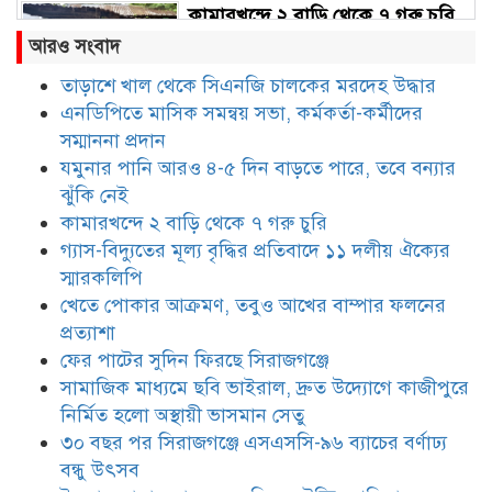
কামারখন্দে ২ বাড়ি থেকে ৭ গরু চুরি
আরও সংবাদ
তাড়াশে খাল থেকে সিএনজি চালকের মরদেহ উদ্ধার
এনডিপিতে মাসিক সমন্বয় সভা, কর্মকর্তা-কর্মীদের
গ্যাস-বিদ্যুতের মূল্য বৃদ্ধির প্রতিবাদে
১১ দলীয় ঐক্যের স্মারকলিপি
সম্মাননা প্রদান
যমুনার পানি আরও ৪-৫ দিন বাড়তে পারে, তবে বন্যার
ঝুঁকি নেই
খেতে পোকার আক্রমণ, তবুও আখের
কামারখন্দে ২ বাড়ি থেকে ৭ গরু চুরি
বাম্পার ফলনের প্রত্যাশা
গ্যাস-বিদ্যুতের মূল্য বৃদ্ধির প্রতিবাদে ১১ দলীয় ঐক্যের
স্মারকলিপি
খেতে পোকার আক্রমণ, তবুও আখের বাম্পার ফলনের
ফের পাটের সুদিন ফিরছে সিরাজগঞ্জে
প্রত্যাশা
ফের পাটের সুদিন ফিরছে সিরাজগঞ্জে
সামাজিক মাধ্যমে ছবি ভাইরাল, দ্রুত উদ্যোগে কাজীপুরে
নির্মিত হলো অস্থায়ী ভাসমান সেতু
সামাজিক মাধ্যমে ছবি ভাইরাল, দ্রুত
উদ্যোগে কাজীপুরে নির্মিত হলো
৩০ বছর পর সিরাজগঞ্জে এসএসসি-৯৬ ব্যাচের বর্ণাঢ্য
অস্থায়ী ভাসমান সেতু
বন্ধু উৎসব