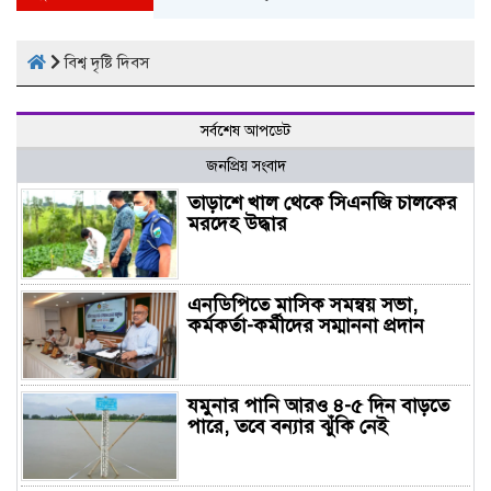
বিশ্ব দৃষ্টি দিবস
সর্বশেষ আপডেট
জনপ্রিয় সংবাদ
তাড়াশে খাল থেকে সিএনজি চালকের
মরদেহ উদ্ধার
এনডিপিতে মাসিক সমন্বয় সভা,
কর্মকর্তা-কর্মীদের সম্মাননা প্রদান
যমুনার পানি আরও ৪-৫ দিন বাড়তে
পারে, তবে বন্যার ঝুঁকি নেই