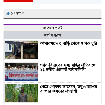
প্রতারণা
সর্বশেষ আপডেট
জনপ্রিয় সংবাদ
কামারখন্দে ২ বাড়ি থেকে ৭ গরু চুরি
গ্যাস-বিদ্যুতের মূল্য বৃদ্ধির প্রতিবাদে
১১ দলীয় ঐক্যের স্মারকলিপি
খেতে পোকার আক্রমণ, তবুও আখের
বাম্পার ফলনের প্রত্যাশা