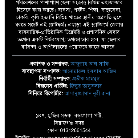
পরিবেশনের পাশাপাশি জেলা সংক্রান্ত বিভিন্ন তথ্যভান্ডার
হিসেবে কাজ করছে। ব্যবসা, পর্যটন, শিক্ষা, স্বাস্থ্যসেবা,
চাকরি, কৃষি ইত্যাদি বিভিন্ন খাতের স্থানীয় অগ্রগতি তুলে
ধরতে সচেষ্ট এই প্ল্যাটফর্ম। এছাড়া এই প্ল্যাটফর্মে জেলার
ব্যবসায়িক-প্রাতিষ্ঠানিক ডিরেক্টরি ও প্রশাসনিক সেবার
তথ্যের একটি নির্ভরযোগ্য তথ্যভান্ডার হবে, যা জেলার
বাসিন্দা ও অংশীদারদের প্রয়োজনে কাজে আসবে।
প্রকাশক ও সম্পাদক
:
আব্দুল্লাহ আল সাফি
ব্যবস্থাপনা সম্পাদক
:
আনোয়ারুল ইসলাম আজিম
নির্বাহী সম্পাদক
:
প্রতীক মাহমুদ
বিজনেস এডিটর:
জিল্লুর তালুকদার
সিনিয়র রিপোর্টার:
আসাদুজ্জামান নূরী রানা
১৪৭, মুজিব সড়ক, বড়গোলা পট্টি,
সিরাজগঞ্জ সদর
ফোন: 01312661544
ইমেইল: news.sirajganjinfo@gmail.com (সংবাদ),