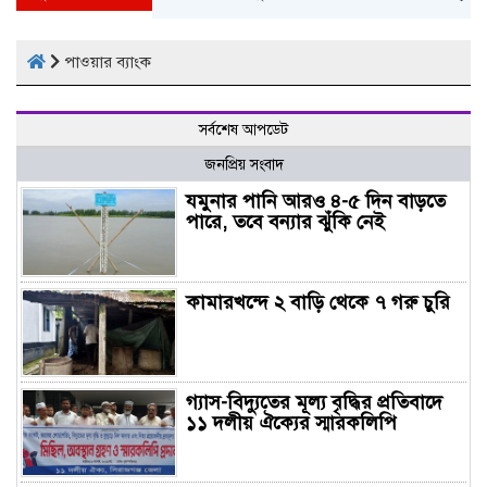
পাওয়ার ব্যাংক
সর্বশেষ আপডেট
জনপ্রিয় সংবাদ
যমুনার পানি আরও ৪-৫ দিন বাড়তে
পারে, তবে বন্যার ঝুঁকি নেই
কামারখন্দে ২ বাড়ি থেকে ৭ গরু চুরি
গ্যাস-বিদ্যুতের মূল্য বৃদ্ধির প্রতিবাদে
১১ দলীয় ঐক্যের স্মারকলিপি