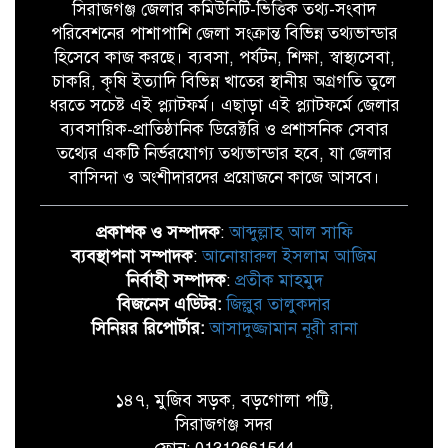
সিরাজগঞ্জ জেলার কমিউনিটি-ভিত্তিক তথ্য-সংবাদ
পরিবেশনের পাশাপাশি জেলা সংক্রান্ত বিভিন্ন তথ্যভান্ডার
হিসেবে কাজ করছে। ব্যবসা, পর্যটন, শিক্ষা, স্বাস্থ্যসেবা,
চাকরি, কৃষি ইত্যাদি বিভিন্ন খাতের স্থানীয় অগ্রগতি তুলে
ধরতে সচেষ্ট এই প্ল্যাটফর্ম। এছাড়া এই প্ল্যাটফর্মে জেলার
ব্যবসায়িক-প্রাতিষ্ঠানিক ডিরেক্টরি ও প্রশাসনিক সেবার
তথ্যের একটি নির্ভরযোগ্য তথ্যভান্ডার হবে, যা জেলার
বাসিন্দা ও অংশীদারদের প্রয়োজনে কাজে আসবে।
প্রকাশক ও সম্পাদক
:
আব্দুল্লাহ আল সাফি
ব্যবস্থাপনা সম্পাদক
:
আনোয়ারুল ইসলাম আজিম
নির্বাহী সম্পাদক
:
প্রতীক মাহমুদ
বিজনেস এডিটর:
জিল্লুর তালুকদার
সিনিয়র রিপোর্টার:
আসাদুজ্জামান নূরী রানা
১৪৭, মুজিব সড়ক, বড়গোলা পট্টি,
সিরাজগঞ্জ সদর