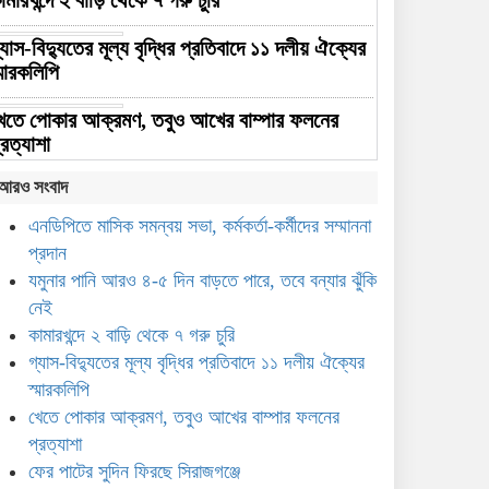
ামারখন্দে ২ বাড়ি থেকে ৭ গরু চুরি
্যাস-বিদ্যুতের মূল্য বৃদ্ধির প্রতিবাদে ১১ দলীয় ঐক্যের
্মারকলিপি
েতে পোকার আক্রমণ, তবুও আখের বাম্পার ফলনের
্রত্যাশা
আরও সংবাদ
ের পাটের সুদিন ফিরছে সিরাজগঞ্জে
এনডিপিতে মাসিক সমন্বয় সভা, কর্মকর্তা-কর্মীদের সম্মাননা
ামাজিক মাধ্যমে ছবি ভাইরাল, দ্রুত উদ্যোগে কাজীপুরে
প্রদান
ির্মিত হলো অস্থায়ী ভাসমান সেতু
যমুনার পানি আরও ৪-৫ দিন বাড়তে পারে, তবে বন্যার ঝুঁকি
নেই
০ বছর পর সিরাজগঞ্জে এসএসসি-৯৬ ব্যাচের বর্ণাঢ্য
ন্ধু উৎসব
কামারখন্দে ২ বাড়ি থেকে ৭ গরু চুরি
গ্যাস-বিদ্যুতের মূল্য বৃদ্ধির প্রতিবাদে ১১ দলীয় ঐক্যের
কবাল হাসান মাহমুদকে নিয়ে কটূক্তির প্রতিবাদে
স্মারকলিপি
িরাজগঞ্জে বিক্ষোভ
খেতে পোকার আক্রমণ, তবুও আখের বাম্পার ফলনের
প্রত্যাশা
সিরাজগঞ্জে প্রতিবন্ধীদের বিনামূল্যে
ফের পাটের সুদিন ফিরছে সিরাজগঞ্জে
প্রশিক্ষণ, মিলবে ১০ হাজার টাকা