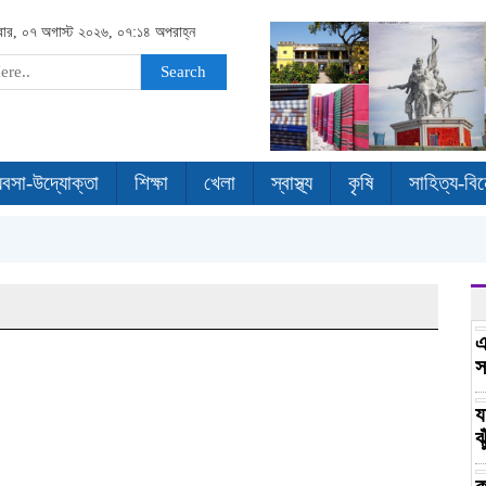
রবার, ০৭ অগাস্ট ২০২৬, ০৭:১৪ অপরাহ্ন
Search
যবসা-উদ্যোক্তা
শিক্ষা
খেলা
স্বাস্থ্য
কৃষি
সাহিত্য-বি
এ
স
য
ঝ