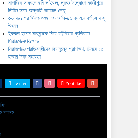
সামাজিক মাধ্যমে ছবি ভাইরাল, দ্রুত উদ্যোগে কাজীপুরে
সহায়তা
নির্মিত হলো অস্থায়ী ভাসমান সেতু
৩০ বছর পর সিরাজগঞ্জে এসএসসি-৯৬ ব্যাচের বর্ণাঢ্য বন্ধু
উৎসব
ইকবাল হাসান মাহমুদকে নিয়ে কটূক্তির প্রতিবাদে
সিরাজগঞ্জে বিক্ষোভ
সিরাজগঞ্জে প্রতিবন্ধীদের বিনামূল্যে প্রশিক্ষণ, মিলবে ১০
হাজার টাকা সহায়তা
Twitter
Youtube
াফি
াম আজিম
া