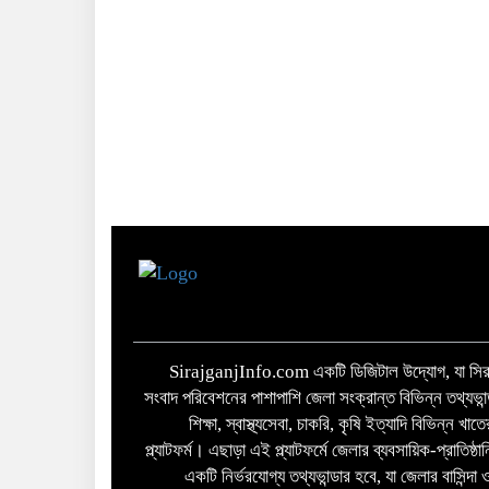
SirajganjInfo.com একটি ডিজিটাল উদ্যোগ, যা সিরা
সংবাদ পরিবেশনের পাশাপাশি জেলা সংক্রান্ত বিভিন্ন তথ্যভান
শিক্ষা, স্বাস্থ্যসেবা, চাকরি, কৃষি ইত্যাদি বিভিন্ন খ
প্ল্যাটফর্ম। এছাড়া এই প্ল্যাটফর্মে জেলার ব্যবসায়িক-প্রাতিষ্
একটি নির্ভরযোগ্য তথ্যভান্ডার হবে, যা জেলার বাসিন