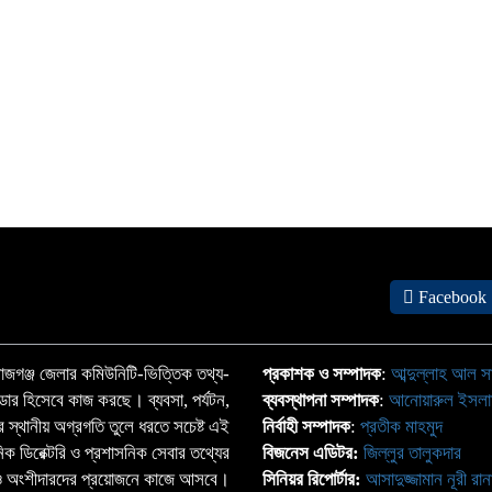
Facebook
জগঞ্জ জেলার কমিউনিটি-ভিত্তিক তথ্য-
প্রকাশক ও সম্পাদক
:
আব্দুল্লাহ আল স
্ডার হিসেবে কাজ করছে। ব্যবসা, পর্যটন,
ব্যবস্থাপনা সম্পাদক
:
আনোয়ারুল ইসল
াতের স্থানীয় অগ্রগতি তুলে ধরতে সচেষ্ট এই
নির্বাহী সম্পাদক
:
প্রতীক মাহমুদ
ঠানিক ডিরেক্টরি ও প্রশাসনিক সেবার তথ্যের
বিজনেস এডিটর:
জিল্লুর তালুকদার
্দা ও অংশীদারদের প্রয়োজনে কাজে আসবে।
সিনিয়র রিপোর্টার:
আসাদুজ্জামান নূরী রান