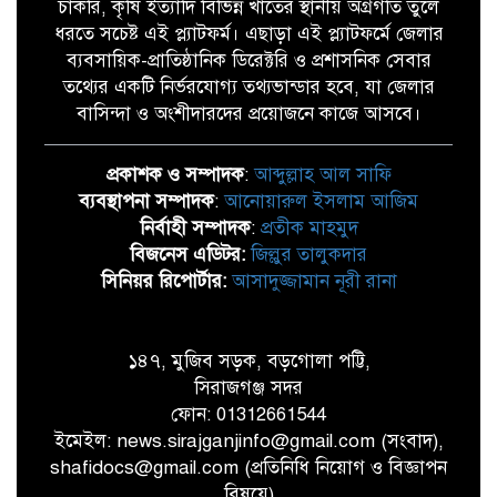
চাকরি, কৃষি ইত্যাদি বিভিন্ন খাতের স্থানীয় অগ্রগতি তুলে
ধরতে সচেষ্ট এই প্ল্যাটফর্ম। এছাড়া এই প্ল্যাটফর্মে জেলার
ব্যবসায়িক-প্রাতিষ্ঠানিক ডিরেক্টরি ও প্রশাসনিক সেবার
তথ্যের একটি নির্ভরযোগ্য তথ্যভান্ডার হবে, যা জেলার
বাসিন্দা ও অংশীদারদের প্রয়োজনে কাজে আসবে।
প্রকাশক ও সম্পাদক
:
আব্দুল্লাহ আল সাফি
ব্যবস্থাপনা সম্পাদক
:
আনোয়ারুল ইসলাম আজিম
নির্বাহী সম্পাদক
:
প্রতীক মাহমুদ
বিজনেস এডিটর:
জিল্লুর তালুকদার
সিনিয়র রিপোর্টার:
আসাদুজ্জামান নূরী রানা
১৪৭, মুজিব সড়ক, বড়গোলা পট্টি,
সিরাজগঞ্জ সদর
ফোন: 01312661544
ইমেইল: news.sirajganjinfo@gmail.com (সংবাদ),
shafidocs@gmail.com (প্রতিনিধি নিয়োগ ও বিজ্ঞাপন
বিষয়ে)