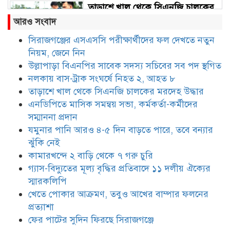
তাড়াশে খাল থেকে সিএনজি চালকের
মরদেহ উদ্ধার
আরও সংবাদ
সিরাজগঞ্জের এসএসসি পরীক্ষার্থীদের ফল দেখতে নতুন
নিয়ম, জেনে নিন
এনডিপিতে মাসিক সমন্বয় সভা,
কর্মকর্তা-কর্মীদের সম্মাননা প্রদান
উল্লাপাড়া বিএনপির সাবেক সদস্য সচিবের সব পদ স্থগিত
নলকায় বাস-ট্রাক সংঘর্ষে নিহত ২, আহত ৮
তাড়াশে খাল থেকে সিএনজি চালকের মরদেহ উদ্ধার
যমুনার পানি আরও ৪-৫ দিন বাড়তে
এনডিপিতে মাসিক সমন্বয় সভা, কর্মকর্তা-কর্মীদের
পারে, তবে বন্যার ঝুঁকি নেই
সম্মাননা প্রদান
যমুনার পানি আরও ৪-৫ দিন বাড়তে পারে, তবে বন্যার
ঝুঁকি নেই
কামারখন্দে ২ বাড়ি থেকে ৭ গরু চুরি
কামারখন্দে ২ বাড়ি থেকে ৭ গরু চুরি
গ্যাস-বিদ্যুতের মূল্য বৃদ্ধির প্রতিবাদে ১১ দলীয় ঐক্যের
স্মারকলিপি
খেতে পোকার আক্রমণ, তবুও আখের বাম্পার ফলনের
গ্যাস-বিদ্যুতের মূল্য বৃদ্ধির প্রতিবাদে
১১ দলীয় ঐক্যের স্মারকলিপি
প্রত্যাশা
ফের পাটের সুদিন ফিরছে সিরাজগঞ্জে