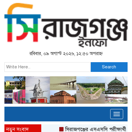
রবিবার, ০৯ অগাস্ট ২০২৬, ১২:৫০ অপরাহ্ন
Search
Toggl
naviga
নতুন সংবাদ
সিরাজগঞ্জের এসএসসি পরীক্ষার্থীদে