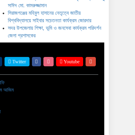
জনসেবা কার্যক্রম পরিদর্শন জেলা
সাঈদ মো. কামরুজ্জামান
প্রশাসকের
সিরাজগঞ্জের মহিবুল হাসানের নেতৃত্বে জাতীয়
বিশ্ববিদ্যালয়ে সাইবার সচেতনতা কার্যক্রম জোরদার
সদর উপজেলায় শিক্ষা, ভূমি ও জনসেবা কার্যক্রম পরিদর্শন
জেলা প্রশাসকের
Twitter
Youtube
াফি
াম আজিম
া