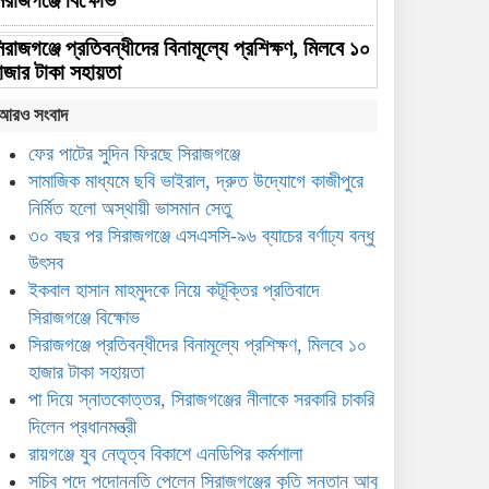
িরাজগঞ্জে বিক্ষোভ
িরাজগঞ্জে প্রতিবন্ধীদের বিনামূল্যে প্রশিক্ষণ, মিলবে ১০
াজার টাকা সহায়তা
আরও সংবাদ
া দিয়ে স্নাতকোত্তর, সিরাজগঞ্জের নীলাকে সরকারি
াকরি দিলেন প্রধানমন্ত্রী
ফের পাটের সুদিন ফিরছে সিরাজগঞ্জে
সামাজিক মাধ্যমে ছবি ভাইরাল, দ্রুত উদ্যোগে কাজীপুরে
রায়গঞ্জে যুব নেতৃত্ব বিকাশে
নির্মিত হলো অস্থায়ী ভাসমান সেতু
এনডিপির কর্মশালা
৩০ বছর পর সিরাজগঞ্জে এসএসসি-৯৬ ব্যাচের বর্ণাঢ্য বন্ধু
উৎসব
সচিব পদে পদোন্নতি পেলেন
ইকবাল হাসান মাহমুদকে নিয়ে কটূক্তির প্রতিবাদে
সিরাজগঞ্জের কৃতি সন্তান আবু সাঈদ
সিরাজগঞ্জে বিক্ষোভ
মো. কামরুজ্জামান
সিরাজগঞ্জে প্রতিবন্ধীদের বিনামূল্যে প্রশিক্ষণ, মিলবে ১০
হাজার টাকা সহায়তা
সিরাজগঞ্জের মহিবুল হাসানের
নেতৃত্বে জাতীয় বিশ্ববিদ্যালয়ে
পা দিয়ে স্নাতকোত্তর, সিরাজগঞ্জের নীলাকে সরকারি চাকরি
সাইবার সচেতনতা কার্যক্রম জোরদার
দিলেন প্রধানমন্ত্রী
রায়গঞ্জে যুব নেতৃত্ব বিকাশে এনডিপির কর্মশালা
সদর উপজেলায় শিক্ষা, ভূমি ও
সচিব পদে পদোন্নতি পেলেন সিরাজগঞ্জের কৃতি সন্তান আবু