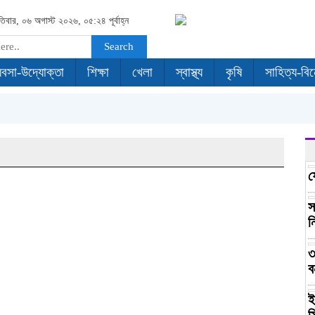
পতিবার, ০৬ অগাস্ট ২০২৬, ০৫:২৪ পূর্বাহ্ন
Search
যবসা-উদ্যোক্তা
শিক্ষা
খেলা
স্বাস্থ্য
কৃষি
সাহিত্য-বি
ফ
স
ন
৩
ব
ই