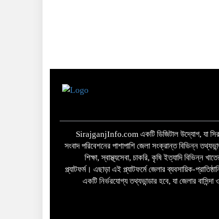
SirajganjInfo.com একটি ডিজিটাল উদ্যোগ, যা সিরা
সংবাদ পরিবেশনের পাশাপাশি জেলা সংক্রান্ত বিভিন্ন তথ্যভান
শিক্ষা, স্বাস্থ্যসেবা, চাকরি, কৃষি ইত্যাদি বিভিন্ন খ
প্ল্যাটফর্ম। এছাড়া এই প্ল্যাটফর্মে জেলার ব্যবসায়িক-প্রাতিষ্
একটি নির্ভরযোগ্য তথ্যভান্ডার হবে, যা জেলার বাসিন