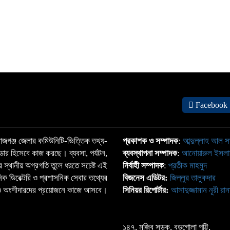
Facebook
জগঞ্জ জেলার কমিউনিটি-ভিত্তিক তথ্য-
প্রকাশক ও সম্পাদক
:
আব্দুল্লাহ আল স
্ডার হিসেবে কাজ করছে। ব্যবসা, পর্যটন,
ব্যবস্থাপনা সম্পাদক
:
আনোয়ারুল ইসল
াতের স্থানীয় অগ্রগতি তুলে ধরতে সচেষ্ট এই
নির্বাহী সম্পাদক
:
প্রতীক মাহমুদ
ঠানিক ডিরেক্টরি ও প্রশাসনিক সেবার তথ্যের
বিজনেস এডিটর:
জিল্লুর তালুকদার
্দা ও অংশীদারদের প্রয়োজনে কাজে আসবে।
সিনিয়র রিপোর্টার:
আসাদুজ্জামান নূরী রান
১৪৭, মুজিব সড়ক, বড়গোলা পট্টি,