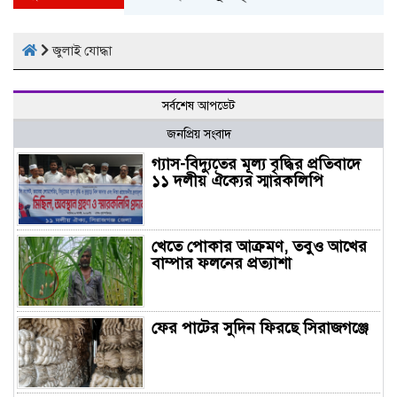
জুলাই যোদ্ধা
সর্বশেষ আপডেট
জনপ্রিয় সংবাদ
গ্যাস-বিদ্যুতের মূল্য বৃদ্ধির প্রতিবাদে
১১ দলীয় ঐক্যের স্মারকলিপি
খেতে পোকার আক্রমণ, তবুও আখের
বাম্পার ফলনের প্রত্যাশা
ফের পাটের সুদিন ফিরছে সিরাজগঞ্জে