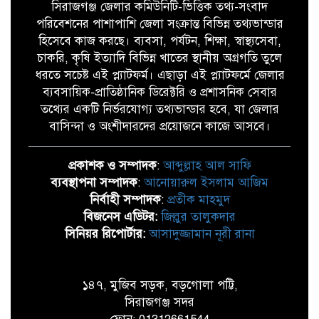
সিরাজগঞ্জ জেলার কমিউনিটি-ভিত্তিক তথ্য-সংবাদ
পরিবেশনের পাশাপাশি জেলা সংক্রান্ত বিভিন্ন তথ্যভান্ডার
হিসেবে কাজ করছে। ব্যবসা, পর্যটন, শিক্ষা, স্বাস্থ্যসেবা,
চাকরি, কৃষি ইত্যাদি বিভিন্ন খাতের স্থানীয় অগ্রগতি তুলে
ধরতে সচেষ্ট এই প্ল্যাটফর্ম। এছাড়া এই প্ল্যাটফর্মে জেলার
ব্যবসায়িক-প্রাতিষ্ঠানিক ডিরেক্টরি ও প্রশাসনিক সেবার
তথ্যের একটি নির্ভরযোগ্য তথ্যভান্ডার হবে, যা জেলার
বাসিন্দা ও অংশীদারদের প্রয়োজনে কাজে আসবে।
প্রকাশক ও সম্পাদক
:
আব্দুল্লাহ আল সাফি
ব্যবস্থাপনা সম্পাদক
:
আনোয়ারুল ইসলাম আজিম
নির্বাহী সম্পাদক
:
প্রতীক মাহমুদ
বিজনেস এডিটর:
জিল্লুর তালুকদার
সিনিয়র রিপোর্টার:
আসাদুজ্জামান নূরী রানা
১৪৭, মুজিব সড়ক, বড়গোলা পট্টি,
সিরাজগঞ্জ সদর