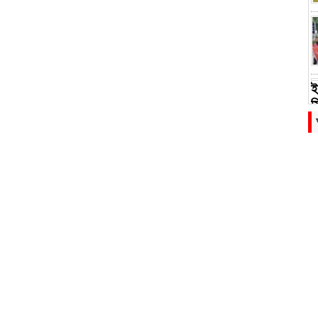
ই
স
স
হ
প
চ
র
স
আ
স