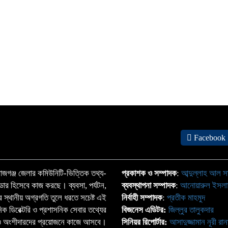
ব
প
Facebook
জগঞ্জ জেলার কমিউনিটি-ভিত্তিক তথ্য-
প্রকাশক ও সম্পাদক
:
আব্দুল্লাহ আল স
্ডার হিসেবে কাজ করছে। ব্যবসা, পর্যটন,
ব্যবস্থাপনা সম্পাদক
:
আনোয়ারুল ইসল
াতের স্থানীয় অগ্রগতি তুলে ধরতে সচেষ্ট এই
নির্বাহী সম্পাদক
:
প্রতীক মাহমুদ
ঠানিক ডিরেক্টরি ও প্রশাসনিক সেবার তথ্যের
বিজনেস এডিটর:
জিল্লুর তালুকদার
্দা ও অংশীদারদের প্রয়োজনে কাজে আসবে।
সিনিয়র রিপোর্টার:
আসাদুজ্জামান নূরী রান