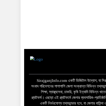
SirajganjInfo.com একটি ডিজিটাল উদ্যোগ, যা সিরা
সংবাদ পরিবেশনের পাশাপাশি জেলা সংক্রান্ত বিভিন্ন তথ্যভান
শিক্ষা, স্বাস্থ্যসেবা, চাকরি, কৃষি ইত্যাদি বিভিন্ন খ
প্ল্যাটফর্ম। এছাড়া এই প্ল্যাটফর্মে জেলার ব্যবসায়িক-প্রাতিষ্
একটি নির্ভরযোগ্য তথ্যভান্ডার হবে, যা জেলার বাসিন