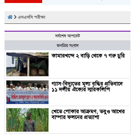
এসএসসি পরীক্ষা
সর্বশেষ আপডেট
জনপ্রিয় সংবাদ
কামারখন্দে ২ বাড়ি থেকে ৭ গরু চুরি
গ্যাস-বিদ্যুতের মূল্য বৃদ্ধির প্রতিবাদে
১১ দলীয় ঐক্যের স্মারকলিপি
খেতে পোকার আক্রমণ, তবুও আখের
বাম্পার ফলনের প্রত্যাশা