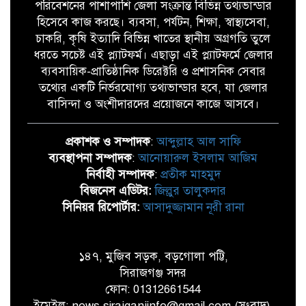
পরিবেশনের পাশাপাশি জেলা সংক্রান্ত বিভিন্ন তথ্যভান্ডার
হিসেবে কাজ করছে। ব্যবসা, পর্যটন, শিক্ষা, স্বাস্থ্যসেবা,
চাকরি, কৃষি ইত্যাদি বিভিন্ন খাতের স্থানীয় অগ্রগতি তুলে
ধরতে সচেষ্ট এই প্ল্যাটফর্ম। এছাড়া এই প্ল্যাটফর্মে জেলার
ব্যবসায়িক-প্রাতিষ্ঠানিক ডিরেক্টরি ও প্রশাসনিক সেবার
তথ্যের একটি নির্ভরযোগ্য তথ্যভান্ডার হবে, যা জেলার
বাসিন্দা ও অংশীদারদের প্রয়োজনে কাজে আসবে।
প্রকাশক ও সম্পাদক
:
আব্দুল্লাহ আল সাফি
ব্যবস্থাপনা সম্পাদক
:
আনোয়ারুল ইসলাম আজিম
নির্বাহী সম্পাদক
:
প্রতীক মাহমুদ
বিজনেস এডিটর:
জিল্লুর তালুকদার
সিনিয়র রিপোর্টার:
আসাদুজ্জামান নূরী রানা
১৪৭, মুজিব সড়ক, বড়গোলা পট্টি,
সিরাজগঞ্জ সদর
ফোন: 01312661544
ইমেইল: news.sirajganjinfo@gmail.com (সংবাদ),