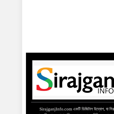
SirajganjInfo.com একটি ডিজিটাল উদ্যোগ, যা সিরা