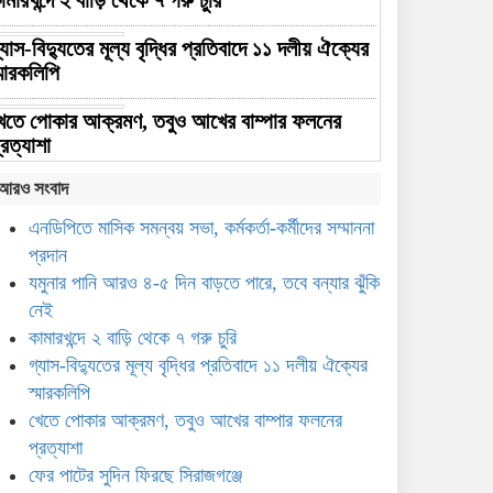
ামারখন্দে ২ বাড়ি থেকে ৭ গরু চুরি
্যাস-বিদ্যুতের মূল্য বৃদ্ধির প্রতিবাদে ১১ দলীয় ঐক্যের
্মারকলিপি
েতে পোকার আক্রমণ, তবুও আখের বাম্পার ফলনের
্রত্যাশা
আরও সংবাদ
ের পাটের সুদিন ফিরছে সিরাজগঞ্জে
এনডিপিতে মাসিক সমন্বয় সভা, কর্মকর্তা-কর্মীদের সম্মাননা
ামাজিক মাধ্যমে ছবি ভাইরাল, দ্রুত উদ্যোগে কাজীপুরে
প্রদান
ির্মিত হলো অস্থায়ী ভাসমান সেতু
যমুনার পানি আরও ৪-৫ দিন বাড়তে পারে, তবে বন্যার ঝুঁকি
নেই
৩০ বছর পর সিরাজগঞ্জে
কামারখন্দে ২ বাড়ি থেকে ৭ গরু চুরি
এসএসসি-৯৬ ব্যাচের বর্ণাঢ্য বন্ধু
উৎসব
গ্যাস-বিদ্যুতের মূল্য বৃদ্ধির প্রতিবাদে ১১ দলীয় ঐক্যের
স্মারকলিপি
ইকবাল হাসান মাহমুদকে নিয়ে
খেতে পোকার আক্রমণ, তবুও আখের বাম্পার ফলনের
কটূক্তির প্রতিবাদে সিরাজগঞ্জে
প্রত্যাশা
বিক্ষোভ
ফের পাটের সুদিন ফিরছে সিরাজগঞ্জে