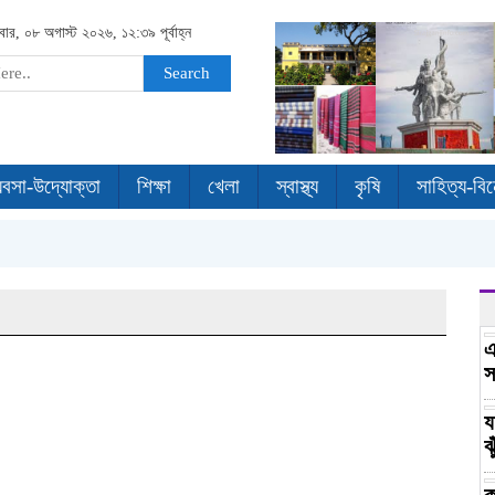
বার, ০৮ অগাস্ট ২০২৬, ১২:৩৯ পূর্বাহ্ন
Search
যবসা-উদ্যোক্তা
শিক্ষা
খেলা
স্বাস্থ্য
কৃষি
সাহিত্য-বি
এ
স
য
ঝ