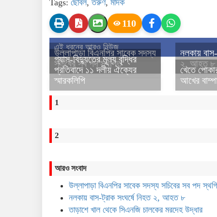
Tags:
ছোবল
,
তরুণ
,
মাদক
110
এই ধরনের আরও নিউজ
উল্লাপাড়া বিএনপির সাবেক সদস্য
নলকায় বাস-ট
গ্যাস-বিদ্যুতের মূল্য বৃদ্ধির
সচিবের সব পদ স্থগিত
২, আহত ৮
প্রতিবাদে ১১ দলীয় ঐক্যের
খেতে পোকা
স্মারকলিপি
আখের বাম্প
1
2
আরও সংবাদ
উল্লাপাড়া বিএনপির সাবেক সদস্য সচিবের সব পদ স্থগ
নলকায় বাস-ট্রাক সংঘর্ষে নিহত ২, আহত ৮
তাড়াশে খাল থেকে সিএনজি চালকের মরদেহ উদ্ধার