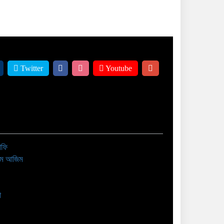
Twitter
Youtube
াফি
াম আজিম
া