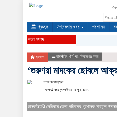
শনি
🏛 প্রচ্ছদ
উপজেলার খবর
প্রশাসন
ব্
নতুন সংবাদ
রাজনীতি
,
শীর্ষখবর
,
সিরাজগঞ্জ সদর
প্রচ্ছদ
‘তরুণরা মাদকের ছোবলে আক্রা
স্টাফ করেসপন্ডেন্ট
আপডেট সময় বৃহস্পতিবার, ২৫ জুন, ২০২৬
মাদকবিরোধী সেমিনারে জেলা পরিষদের প্রশাসক সাইফুল ইসলা