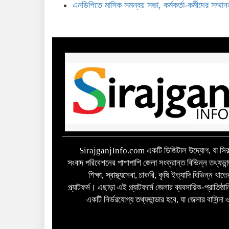
এনডিপিতে মাসিক সমন্বয় সভা, কর্মকর্তা-কর্মীদের সম্মান
SirajganjInfo.com একটি ডিজিটাল উদ্যোগ, যা সিরা
সংবাদ পরিবেশনের পাশাপাশি জেলা সংক্রান্ত বিভিন্ন তথ্যভান
শিক্ষা, স্বাস্থ্যসেবা, চাকরি, কৃষি ইত্যাদি বিভিন্ন খ
প্ল্যাটফর্ম। এছাড়া এই প্ল্যাটফর্মে জেলার ব্যবসায়িক-প্রাতিষ্
একটি নির্ভরযোগ্য তথ্যভান্ডার হবে, যা জেলার বাসিন