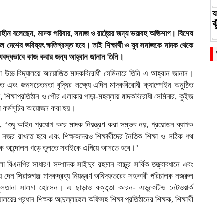
য
ঝ
াহীন বলেছেন, মাদক পরিবার, সমাজ ও রাষ্ট্রের জন্য ভয়াবহ অভিশাপ। বিশেষ
ক
দেশের ভবিষ্যৎ ক্ষতিগ্রস্ত হবে। তাই শিক্ষার্থী ও যুব সমাজকে মাদক থেকে
্যবদ্ধভাবে কাজ করার জন্য আহ্বান জানান তিনি।
গ
কা উচ্চ বিদ্যালয়ে আয়োজিত মাদকবিরোধী সেমিনারে তিনি এ আহ্বান জানান।
স
 এবং জনসচেতনতা বৃদ্ধির লক্ষ্যে এদিন মাদকবিরোধী ক্যাম্পেইন অনুষ্ঠিত
শিক্ষাপ্রতিষ্ঠান ও পৌর এলাকার পাড়া-মহল্লায় মাদকবিরোধী সেমিনার, কুইজ
খ
নানা কর্মসূচির আয়োজন করা হয়।
প
, ‘শুধু আইন প্রয়োগ করে মাদক নিয়ন্ত্রণ করা সম্ভব নয়, প্রয়োজন ব্যাপক
ফ
জর রাখতে হবে এবং শিক্ষকদেরও শিক্ষার্থীদের নৈতিক শিক্ষা ও সঠিক পথ
মাজিক আন্দোলন গড়ে তুলতে সবাইকে এগিয়ে আসতে হবে।’
 জেলা বিএনপির সাধারণ সম্পাদক সাইদুর রহমান বাচ্চুর সার্বিক তত্ত্বাবধানে এবং
য দেন সিরাজগঞ্জ মাদকদ্রব্য নিয়ন্ত্রণ অধিদফতরের সহকারী পরিচালক নজরুল
সুলতানা সালমা হোসেন। এ ছাড়াও বক্তৃতা করেন- এডুকেটিভ নেটওয়ার্ক
লয়ের প্রধান শিক্ষক আব্দুল্লাহেল অফিসহ শিক্ষা প্রতিষ্ঠানের শিক্ষক, শিক্ষার্থী