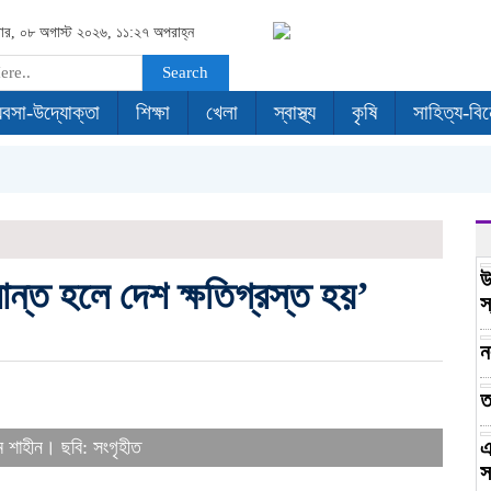
বার, ০৮ অগাস্ট ২০২৬, ১১:২৭ অপরাহ্ন
Search
যবসা-উদ্যোক্তা
শিক্ষা
খেলা
স্বাস্থ্য
কৃষি
সাহিত্য-বি
উ
ন্ত হলে দেশ ক্ষতিগ্রস্ত হয়’
স
ন
ত
ম শাহীন। ছবি: সংগৃহীত
এ
স