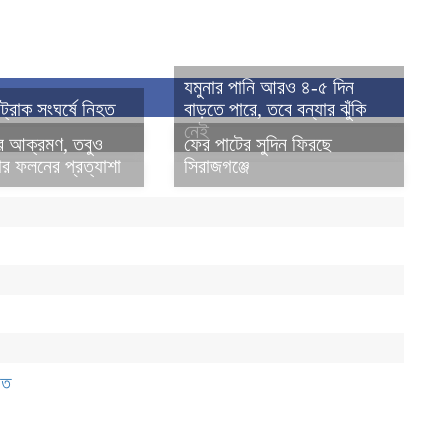
যমুনার পানি আরও ৪-৫ দিন
্রাক সংঘর্ষে নিহত
বাড়তে পারে, তবে বন্যার ঝুঁকি
নেই
র আক্রমণ, তবুও
ফের পাটের সুদিন ফিরছে
ার ফলনের প্রত্যাশা
সিরাজগঞ্জে
িত