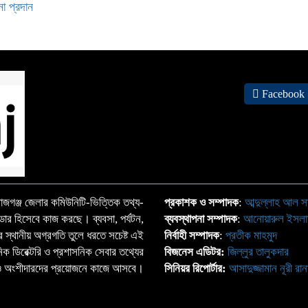
না প্রদান
Facebook
জগঞ্জ জেলার কমিউনিটি-ভিত্তিক তথ্য-
প্রকাশক ও সম্পাদক
:
আব্দুল্লাহ আল স
্ডার হিসেবে কাজ করছে। ব্যবসা, পর্যটন,
ব্যবস্থাপনা সম্পাদক
:
আনোয়ারুল ইসল
াতের স্থানীয় অগ্রগতি তুলে ধরতে সচেষ্ট এই
নির্বাহী সম্পাদক
:
প্রতীক মাহমুদ
ঠানিক ডিরেক্টরি ও প্রশাসনিক সেবার তথ্যের
বিজনেস এডিটর:
জিল্লুর তালুকদার
্দা ও অংশীদারদের প্রয়োজনে কাজে আসবে।
সিনিয়র রিপোর্টার:
আসাদুজ্জামান নূরী রান