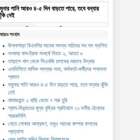
মুনার পানি আরও ৪-৫ দিন বাড়তে পারে, তবে বন্যার
ুঁকি নেই
ামারখন্দে ২ বাড়ি থেকে ৭ গরু চুরি
আরও সংবাদ
্যাস-বিদ্যুতের মূল্য বৃদ্ধির প্রতিবাদে ১১ দলীয় ঐক্যের
উল্লাপাড়া বিএনপির সাবেক সদস্য সচিবের সব পদ স্থগিত
্মারকলিপি
নলকায় বাস-ট্রাক সংঘর্ষে নিহত ২, আহত ৮
তাড়াশে খাল থেকে সিএনজি চালকের মরদেহ উদ্ধার
েতে পোকার আক্রমণ, তবুও আখের বাম্পার ফলনের
এনডিপিতে মাসিক সমন্বয় সভা, কর্মকর্তা-কর্মীদের সম্মাননা
্রত্যাশা
প্রদান
ের পাটের সুদিন ফিরছে সিরাজগঞ্জে
যমুনার পানি আরও ৪-৫ দিন বাড়তে পারে, তবে বন্যার ঝুঁকি
নেই
সামাজিক মাধ্যমে ছবি ভাইরাল,
কামারখন্দে ২ বাড়ি থেকে ৭ গরু চুরি
দ্রুত উদ্যোগে কাজীপুরে নির্মিত
গ্যাস-বিদ্যুতের মূল্য বৃদ্ধির প্রতিবাদে ১১ দলীয় ঐক্যের
হলো অস্থায়ী ভাসমান সেতু
স্মারকলিপি
খেতে পোকার আক্রমণ, তবুও আখের বাম্পার ফলনের
প্রত্যাশা
ফের পাটের সুদিন ফিরছে সিরাজগঞ্জে