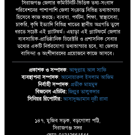
সিরাজগঞ্জ জেলার কমিউনিটি-ভিত্তিক তথ্য-সংবাদ
পরিবেশনের পাশাপাশি জেলা সংক্রান্ত বিভিন্ন তথ্যভান্ডার
হিসেবে কাজ করছে। ব্যবসা, পর্যটন, শিক্ষা, স্বাস্থ্যসেবা,
চাকরি, কৃষি ইত্যাদি বিভিন্ন খাতের স্থানীয় অগ্রগতি তুলে
ধরতে সচেষ্ট এই প্ল্যাটফর্ম। এছাড়া এই প্ল্যাটফর্মে জেলার
ব্যবসায়িক-প্রাতিষ্ঠানিক ডিরেক্টরি ও প্রশাসনিক সেবার
তথ্যের একটি নির্ভরযোগ্য তথ্যভান্ডার হবে, যা জেলার
বাসিন্দা ও অংশীদারদের প্রয়োজনে কাজে আসবে।
প্রকাশক ও সম্পাদক
:
আব্দুল্লাহ আল সাফি
ব্যবস্থাপনা সম্পাদক
:
আনোয়ারুল ইসলাম আজিম
নির্বাহী সম্পাদক
:
প্রতীক মাহমুদ
বিজনেস এডিটর:
জিল্লুর তালুকদার
সিনিয়র রিপোর্টার:
আসাদুজ্জামান নূরী রানা
১৪৭, মুজিব সড়ক, বড়গোলা পট্টি,
সিরাজগঞ্জ সদর