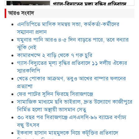
গ্যাস-বিদ্যুতের মূল্য বৃদ্ধির প্রতিবাদে
১১ দলীয় ঐক্যের স্মারকলিপি
আরও সংবাদ
এনডিপিতে মাসিক সমন্বয় সভা, কর্মকর্তা-কর্মীদের
সম্মাননা প্রদান
খেতে পোকার আক্রমণ, তবুও আখের
বাম্পার ফলনের প্রত্যাশা
যমুনার পানি আরও ৪-৫ দিন বাড়তে পারে, তবে বন্যার
ঝুঁকি নেই
কামারখন্দে ২ বাড়ি থেকে ৭ গরু চুরি
ফের পাটের সুদিন ফিরছে সিরাজগঞ্জে
গ্যাস-বিদ্যুতের মূল্য বৃদ্ধির প্রতিবাদে ১১ দলীয় ঐক্যের
স্মারকলিপি
খেতে পোকার আক্রমণ, তবুও আখের বাম্পার ফলনের
প্রত্যাশা
সামাজিক মাধ্যমে ছবি ভাইরাল, দ্রুত
ফের পাটের সুদিন ফিরছে সিরাজগঞ্জে
উদ্যোগে কাজীপুরে নির্মিত হলো
সামাজিক মাধ্যমে ছবি ভাইরাল, দ্রুত উদ্যোগে কাজীপুরে
অস্থায়ী ভাসমান সেতু
নির্মিত হলো অস্থায়ী ভাসমান সেতু
৩০ বছর পর সিরাজগঞ্জে এসএসসি-৯৬ ব্যাচের বর্ণাঢ্য
৩০ বছর পর সিরাজগঞ্জে এসএসসি-৯৬
ব্যাচের বর্ণাঢ্য বন্ধু উৎসব
বন্ধু উৎসব
ইকবাল হাসান মাহমুদকে নিয়ে কটূক্তির প্রতিবাদে