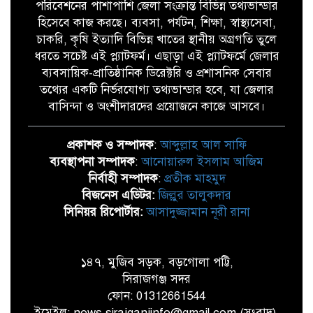
পরিবেশনের পাশাপাশি জেলা সংক্রান্ত বিভিন্ন তথ্যভান্ডার
হিসেবে কাজ করছে। ব্যবসা, পর্যটন, শিক্ষা, স্বাস্থ্যসেবা,
চাকরি, কৃষি ইত্যাদি বিভিন্ন খাতের স্থানীয় অগ্রগতি তুলে
ধরতে সচেষ্ট এই প্ল্যাটফর্ম। এছাড়া এই প্ল্যাটফর্মে জেলার
ব্যবসায়িক-প্রাতিষ্ঠানিক ডিরেক্টরি ও প্রশাসনিক সেবার
তথ্যের একটি নির্ভরযোগ্য তথ্যভান্ডার হবে, যা জেলার
বাসিন্দা ও অংশীদারদের প্রয়োজনে কাজে আসবে।
প্রকাশক ও সম্পাদক
:
আব্দুল্লাহ আল সাফি
ব্যবস্থাপনা সম্পাদক
:
আনোয়ারুল ইসলাম আজিম
নির্বাহী সম্পাদক
:
প্রতীক মাহমুদ
বিজনেস এডিটর:
জিল্লুর তালুকদার
সিনিয়র রিপোর্টার:
আসাদুজ্জামান নূরী রানা
১৪৭, মুজিব সড়ক, বড়গোলা পট্টি,
সিরাজগঞ্জ সদর
ফোন: 01312661544
ইমেইল: news.sirajganjinfo@gmail.com (সংবাদ),