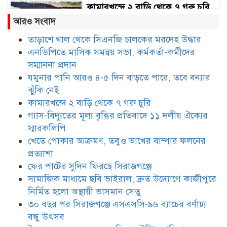
কামারখন্দে ২ বাড়ি থেকে ৭ গরু চুরি
আরও সংবাদ
তাড়াশে খাল থেকে সিএনজি চালকের মরদেহ উদ্ধার
এনডিপিতে মাসিক সমন্বয় সভা, কর্মকর্তা-কর্মীদের
গ্যাস-বিদ্যুতের মূল্য বৃদ্ধির প্রতিবাদে
১১ দলীয় ঐক্যের স্মারকলিপি
সম্মাননা প্রদান
যমুনার পানি আরও ৪-৫ দিন বাড়তে পারে, তবে বন্যার
ঝুঁকি নেই
খেতে পোকার আক্রমণ, তবুও আখের
কামারখন্দে ২ বাড়ি থেকে ৭ গরু চুরি
বাম্পার ফলনের প্রত্যাশা
গ্যাস-বিদ্যুতের মূল্য বৃদ্ধির প্রতিবাদে ১১ দলীয় ঐক্যের
স্মারকলিপি
খেতে পোকার আক্রমণ, তবুও আখের বাম্পার ফলনের
ফের পাটের সুদিন ফিরছে সিরাজগঞ্জে
প্রত্যাশা
ফের পাটের সুদিন ফিরছে সিরাজগঞ্জে
সামাজিক মাধ্যমে ছবি ভাইরাল, দ্রুত উদ্যোগে কাজীপুরে
নির্মিত হলো অস্থায়ী ভাসমান সেতু
সামাজিক মাধ্যমে ছবি ভাইরাল, দ্রুত
উদ্যোগে কাজীপুরে নির্মিত হলো
৩০ বছর পর সিরাজগঞ্জে এসএসসি-৯৬ ব্যাচের বর্ণাঢ্য
অস্থায়ী ভাসমান সেতু
বন্ধু উৎসব