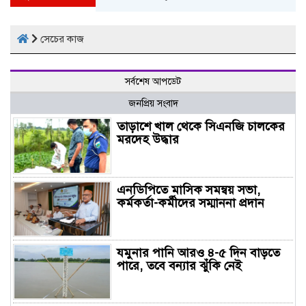
সেচের কাজ
সর্বশেষ আপডেট
জনপ্রিয় সংবাদ
তাড়াশে খাল থেকে সিএনজি চালকের
মরদেহ উদ্ধার
এনডিপিতে মাসিক সমন্বয় সভা,
কর্মকর্তা-কর্মীদের সম্মাননা প্রদান
যমুনার পানি আরও ৪-৫ দিন বাড়তে
পারে, তবে বন্যার ঝুঁকি নেই