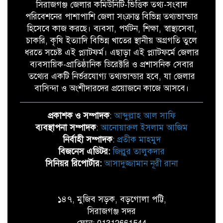
সিরাজগঞ্জ জেলার কমিউনিটি-ভিত্তিক তথ্য-সংবাদ
পরিবেশনের পাশাপাশি জেলা সংক্রান্ত বিভিন্ন তথ্যভান্ডার
হিসেবে কাজ করছে। ব্যবসা, পর্যটন, শিক্ষা, স্বাস্থ্যসেবা,
চাকরি, কৃষি ইত্যাদি বিভিন্ন খাতের স্থানীয় অগ্রগতি তুলে
ধরতে সচেষ্ট এই প্ল্যাটফর্ম। এছাড়া এই প্ল্যাটফর্মে জেলার
ব্যবসায়িক-প্রাতিষ্ঠানিক ডিরেক্টরি ও প্রশাসনিক সেবার
তথ্যের একটি নির্ভরযোগ্য তথ্যভান্ডার হবে, যা জেলার
বাসিন্দা ও অংশীদারদের প্রয়োজনে কাজে আসবে।
প্রকাশক ও সম্পাদক
:
আব্দুল্লাহ আল সাফি
ব্যবস্থাপনা সম্পাদক
:
আনোয়ারুল ইসলাম আজিম
নির্বাহী সম্পাদক
:
প্রতীক মাহমুদ
বিজনেস এডিটর:
জিল্লুর তালুকদার
সিনিয়র রিপোর্টার:
আসাদুজ্জামান নূরী রানা
১৪৭, মুজিব সড়ক, বড়গোলা পট্টি,
সিরাজগঞ্জ সদর