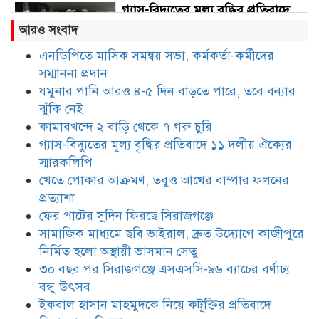
গ্যাস-বিদ্যুতের মূল্য বৃদ্ধির প্রতিবাদে
১১ দলীয় ঐক্যের স্মারকলিপি
আরও সংবাদ
এনডিপিতে মাসিক সমন্বয় সভা, কর্মকর্তা-কর্মীদের
সম্মাননা প্রদান
খেতে পোকার আক্রমণ, তবুও আখের
বাম্পার ফলনের প্রত্যাশা
যমুনার পানি আরও ৪-৫ দিন বাড়তে পারে, তবে বন্যার
ঝুঁকি নেই
কামারখন্দে ২ বাড়ি থেকে ৭ গরু চুরি
ফের পাটের সুদিন ফিরছে সিরাজগঞ্জে
গ্যাস-বিদ্যুতের মূল্য বৃদ্ধির প্রতিবাদে ১১ দলীয় ঐক্যের
স্মারকলিপি
খেতে পোকার আক্রমণ, তবুও আখের বাম্পার ফলনের
প্রত্যাশা
সামাজিক মাধ্যমে ছবি ভাইরাল, দ্রুত
ফের পাটের সুদিন ফিরছে সিরাজগঞ্জে
উদ্যোগে কাজীপুরে নির্মিত হলো
সামাজিক মাধ্যমে ছবি ভাইরাল, দ্রুত উদ্যোগে কাজীপুরে
অস্থায়ী ভাসমান সেতু
নির্মিত হলো অস্থায়ী ভাসমান সেতু
৩০ বছর পর সিরাজগঞ্জে এসএসসি-৯৬ ব্যাচের বর্ণাঢ্য
৩০ বছর পর সিরাজগঞ্জে এসএসসি-৯৬
ব্যাচের বর্ণাঢ্য বন্ধু উৎসব
বন্ধু উৎসব
ইকবাল হাসান মাহমুদকে নিয়ে কটূক্তির প্রতিবাদে