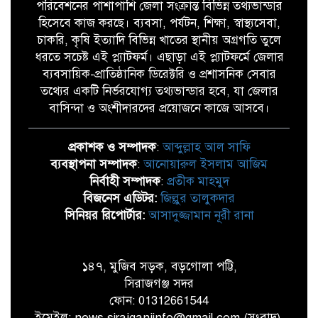
পরিবেশনের পাশাপাশি জেলা সংক্রান্ত বিভিন্ন তথ্যভান্ডার
হিসেবে কাজ করছে। ব্যবসা, পর্যটন, শিক্ষা, স্বাস্থ্যসেবা,
চাকরি, কৃষি ইত্যাদি বিভিন্ন খাতের স্থানীয় অগ্রগতি তুলে
ধরতে সচেষ্ট এই প্ল্যাটফর্ম। এছাড়া এই প্ল্যাটফর্মে জেলার
ব্যবসায়িক-প্রাতিষ্ঠানিক ডিরেক্টরি ও প্রশাসনিক সেবার
তথ্যের একটি নির্ভরযোগ্য তথ্যভান্ডার হবে, যা জেলার
বাসিন্দা ও অংশীদারদের প্রয়োজনে কাজে আসবে।
প্রকাশক ও সম্পাদক
:
আব্দুল্লাহ আল সাফি
ব্যবস্থাপনা সম্পাদক
:
আনোয়ারুল ইসলাম আজিম
নির্বাহী সম্পাদক
:
প্রতীক মাহমুদ
বিজনেস এডিটর:
জিল্লুর তালুকদার
সিনিয়র রিপোর্টার:
আসাদুজ্জামান নূরী রানা
১৪৭, মুজিব সড়ক, বড়গোলা পট্টি,
সিরাজগঞ্জ সদর
ফোন: 01312661544
ইমেইল: news.sirajganjinfo@gmail.com (সংবাদ),