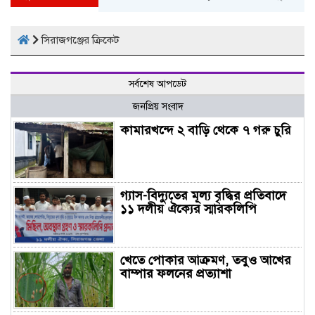
সিরাজগঞ্জের ক্রিকেট
সর্বশেষ আপডেট
জনপ্রিয় সংবাদ
কামারখন্দে ২ বাড়ি থেকে ৭ গরু চুরি
গ্যাস-বিদ্যুতের মূল্য বৃদ্ধির প্রতিবাদে
১১ দলীয় ঐক্যের স্মারকলিপি
খেতে পোকার আক্রমণ, তবুও আখের
বাম্পার ফলনের প্রত্যাশা