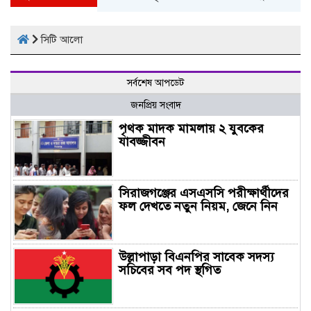
সিটি আলো
সর্বশেষ আপডেট
জনপ্রিয় সংবাদ
পৃথক মাদক মামলায় ২ যুবকের
যাবজ্জীবন
সিরাজগঞ্জের এসএসসি পরীক্ষার্থীদের
ফল দেখতে নতুন নিয়ম, জেনে নিন
উল্লাপাড়া বিএনপির সাবেক সদস্য
সচিবের সব পদ স্থগিত