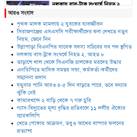
নলকায় বাস-ট্রাক সংঘর্ষে নিহত ২,
আহত ৮
আরও সংবাদ
পৃথক মাদক মামলায় ২ যুবকের যাবজ্জীবন
সিরাজগঞ্জের এসএসসি পরীক্ষার্থীদের ফল দেখতে নতুন
তাড়াশে খাল থেকে সিএনজি চালকের
মরদেহ উদ্ধার
নিয়ম, জেনে নিন
উল্লাপাড়া বিএনপির সাবেক সদস্য সচিবের সব পদ স্থগিত
নলকায় বাস-ট্রাক সংঘর্ষে নিহত ২, আহত ৮
এনডিপিতে মাসিক সমন্বয় সভা,
তাড়াশে খাল থেকে সিএনজি চালকের মরদেহ উদ্ধার
কর্মকর্তা-কর্মীদের সম্মাননা প্রদান
এনডিপিতে মাসিক সমন্বয় সভা, কর্মকর্তা-কর্মীদের
সম্মাননা প্রদান
যমুনার পানি আরও ৪-৫ দিন বাড়তে পারে, তবে বন্যার
যমুনার পানি আরও ৪-৫ দিন বাড়তে
ঝুঁকি নেই
পারে, তবে বন্যার ঝুঁকি নেই
কামারখন্দে ২ বাড়ি থেকে ৭ গরু চুরি
গ্যাস-বিদ্যুতের মূল্য বৃদ্ধির প্রতিবাদে ১১ দলীয় ঐক্যের
স্মারকলিপি
কামারখন্দে ২ বাড়ি থেকে ৭ গরু চুরি
খেতে পোকার আক্রমণ, তবুও আখের বাম্পার ফলনের
প্রত্যাশা