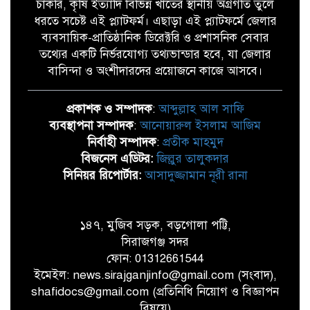
চাকরি, কৃষি ইত্যাদি বিভিন্ন খাতের স্থানীয় অগ্রগতি তুলে
ধরতে সচেষ্ট এই প্ল্যাটফর্ম। এছাড়া এই প্ল্যাটফর্মে জেলার
ব্যবসায়িক-প্রাতিষ্ঠানিক ডিরেক্টরি ও প্রশাসনিক সেবার
তথ্যের একটি নির্ভরযোগ্য তথ্যভান্ডার হবে, যা জেলার
বাসিন্দা ও অংশীদারদের প্রয়োজনে কাজে আসবে।
প্রকাশক ও সম্পাদক
:
আব্দুল্লাহ আল সাফি
ব্যবস্থাপনা সম্পাদক
:
আনোয়ারুল ইসলাম আজিম
নির্বাহী সম্পাদক
:
প্রতীক মাহমুদ
বিজনেস এডিটর:
জিল্লুর তালুকদার
সিনিয়র রিপোর্টার:
আসাদুজ্জামান নূরী রানা
১৪৭, মুজিব সড়ক, বড়গোলা পট্টি,
সিরাজগঞ্জ সদর
ফোন: 01312661544
ইমেইল: news.sirajganjinfo@gmail.com (সংবাদ),
shafidocs@gmail.com (প্রতিনিধি নিয়োগ ও বিজ্ঞাপন
বিষয়ে)