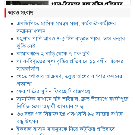
গ্যাস-বিদ্যুতের মূল্য বৃদ্ধির প্রতিবাদে
১১ দলীয় ঐক্যের স্মারকলিপি
আরও সংবাদ
এনডিপিতে মাসিক সমন্বয় সভা, কর্মকর্তা-কর্মীদের
সম্মাননা প্রদান
খেতে পোকার আক্রমণ, তবুও আখের
বাম্পার ফলনের প্রত্যাশা
যমুনার পানি আরও ৪-৫ দিন বাড়তে পারে, তবে বন্যার
ঝুঁকি নেই
কামারখন্দে ২ বাড়ি থেকে ৭ গরু চুরি
ফের পাটের সুদিন ফিরছে সিরাজগঞ্জে
গ্যাস-বিদ্যুতের মূল্য বৃদ্ধির প্রতিবাদে ১১ দলীয় ঐক্যের
স্মারকলিপি
খেতে পোকার আক্রমণ, তবুও আখের বাম্পার ফলনের
প্রত্যাশা
সামাজিক মাধ্যমে ছবি ভাইরাল, দ্রুত
ফের পাটের সুদিন ফিরছে সিরাজগঞ্জে
উদ্যোগে কাজীপুরে নির্মিত হলো
সামাজিক মাধ্যমে ছবি ভাইরাল, দ্রুত উদ্যোগে কাজীপুরে
অস্থায়ী ভাসমান সেতু
নির্মিত হলো অস্থায়ী ভাসমান সেতু
৩০ বছর পর সিরাজগঞ্জে এসএসসি-৯৬ ব্যাচের বর্ণাঢ্য
৩০ বছর পর সিরাজগঞ্জে এসএসসি-৯৬
ব্যাচের বর্ণাঢ্য বন্ধু উৎসব
বন্ধু উৎসব
ইকবাল হাসান মাহমুদকে নিয়ে কটূক্তির প্রতিবাদে