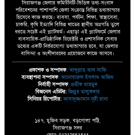
সিরাজগঞ্জ জেলার কমিউনিটি-ভিত্তিক তথ্য-সংবাদ
পরিবেশনের পাশাপাশি জেলা সংক্রান্ত বিভিন্ন তথ্যভান্ডার
হিসেবে কাজ করছে। ব্যবসা, পর্যটন, শিক্ষা, স্বাস্থ্যসেবা,
চাকরি, কৃষি ইত্যাদি বিভিন্ন খাতের স্থানীয় অগ্রগতি তুলে
ধরতে সচেষ্ট এই প্ল্যাটফর্ম। এছাড়া এই প্ল্যাটফর্মে জেলার
ব্যবসায়িক-প্রাতিষ্ঠানিক ডিরেক্টরি ও প্রশাসনিক সেবার
তথ্যের একটি নির্ভরযোগ্য তথ্যভান্ডার হবে, যা জেলার
বাসিন্দা ও অংশীদারদের প্রয়োজনে কাজে আসবে।
প্রকাশক ও সম্পাদক
:
আব্দুল্লাহ আল সাফি
ব্যবস্থাপনা সম্পাদক
:
আনোয়ারুল ইসলাম আজিম
নির্বাহী সম্পাদক
:
প্রতীক মাহমুদ
বিজনেস এডিটর:
জিল্লুর তালুকদার
সিনিয়র রিপোর্টার:
আসাদুজ্জামান নূরী রানা
১৪৭, মুজিব সড়ক, বড়গোলা পট্টি,
সিরাজগঞ্জ সদর