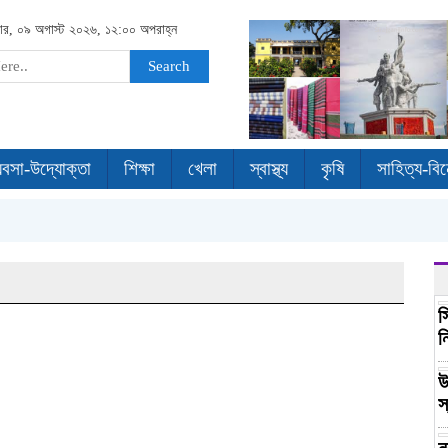
বার, ০৯ অগাস্ট ২০২৬, ১২:০০ অপরাহ্ন
Search
যবসা-উদ্যোক্তা
শিক্ষা
খেলা
স্বাস্থ্য
কৃষি
সাহিত্য-বি
স
ন
উ
স