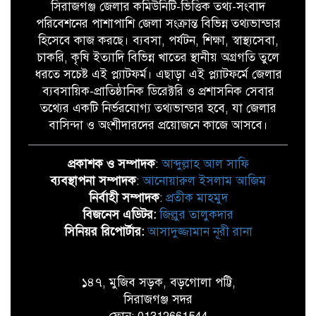
সিরাজগঞ্জ জেলার কমিউনিটি-ভিত্তিক তথ্য-সংবাদ
পরিবেশনের পাশাপাশি জেলা সংক্রান্ত বিভিন্ন তথ্যভান্ডার
হিসেবে কাজ করছে। ব্যবসা, পর্যটন, শিক্ষা, স্বাস্থ্যসেবা,
চাকরি, কৃষি ইত্যাদি বিভিন্ন খাতের স্থানীয় অগ্রগতি তুলে
ধরতে সচেষ্ট এই প্ল্যাটফর্ম। এছাড়া এই প্ল্যাটফর্মে জেলার
ব্যবসায়িক-প্রাতিষ্ঠানিক ডিরেক্টরি ও প্রশাসনিক সেবার
তথ্যের একটি নির্ভরযোগ্য তথ্যভান্ডার হবে, যা জেলার
বাসিন্দা ও অংশীদারদের প্রয়োজনে কাজে আসবে।
প্রকাশক ও সম্পাদক
:
আব্দুল্লাহ আল সাফি
ব্যবস্থাপনা সম্পাদক
:
আনোয়ারুল ইসলাম আজিম
নির্বাহী সম্পাদক
:
প্রতীক মাহমুদ
বিজনেস এডিটর:
জিল্লুর তালুকদার
সিনিয়র রিপোর্টার:
আসাদুজ্জামান নূরী রানা
১৪৭, মুজিব সড়ক, বড়গোলা পট্টি,
সিরাজগঞ্জ সদর