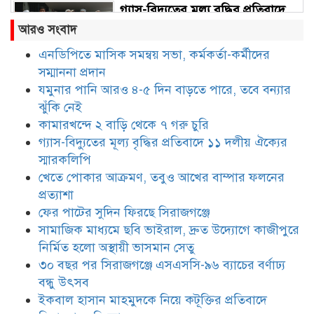
গ্যাস-বিদ্যুতের মূল্য বৃদ্ধির প্রতিবাদে
১১ দলীয় ঐক্যের স্মারকলিপি
আরও সংবাদ
এনডিপিতে মাসিক সমন্বয় সভা, কর্মকর্তা-কর্মীদের
সম্মাননা প্রদান
খেতে পোকার আক্রমণ, তবুও আখের
বাম্পার ফলনের প্রত্যাশা
যমুনার পানি আরও ৪-৫ দিন বাড়তে পারে, তবে বন্যার
ঝুঁকি নেই
কামারখন্দে ২ বাড়ি থেকে ৭ গরু চুরি
ফের পাটের সুদিন ফিরছে সিরাজগঞ্জে
গ্যাস-বিদ্যুতের মূল্য বৃদ্ধির প্রতিবাদে ১১ দলীয় ঐক্যের
স্মারকলিপি
খেতে পোকার আক্রমণ, তবুও আখের বাম্পার ফলনের
প্রত্যাশা
সামাজিক মাধ্যমে ছবি ভাইরাল, দ্রুত
ফের পাটের সুদিন ফিরছে সিরাজগঞ্জে
উদ্যোগে কাজীপুরে নির্মিত হলো
সামাজিক মাধ্যমে ছবি ভাইরাল, দ্রুত উদ্যোগে কাজীপুরে
অস্থায়ী ভাসমান সেতু
নির্মিত হলো অস্থায়ী ভাসমান সেতু
৩০ বছর পর সিরাজগঞ্জে এসএসসি-৯৬ ব্যাচের বর্ণাঢ্য
৩০ বছর পর সিরাজগঞ্জে এসএসসি-৯৬
ব্যাচের বর্ণাঢ্য বন্ধু উৎসব
বন্ধু উৎসব
ইকবাল হাসান মাহমুদকে নিয়ে কটূক্তির প্রতিবাদে