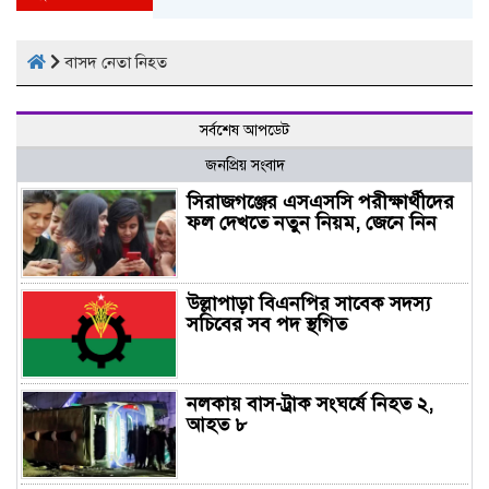
বাসদ নেতা নিহত
সর্বশেষ আপডেট
জনপ্রিয় সংবাদ
সিরাজগঞ্জের এসএসসি পরীক্ষার্থীদের
ফল দেখতে নতুন নিয়ম, জেনে নিন
উল্লাপাড়া বিএনপির সাবেক সদস্য
সচিবের সব পদ স্থগিত
নলকায় বাস-ট্রাক সংঘর্ষে নিহত ২,
আহত ৮