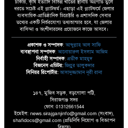
চাকরি, কৃষি ইত্যাদি বিভিন্ন খাতের স্থানীয় অগ্রগতি তুলে
ধরতে সচেষ্ট এই প্ল্যাটফর্ম। এছাড়া এই প্ল্যাটফর্মে জেলার
ব্যবসায়িক-প্রাতিষ্ঠানিক ডিরেক্টরি ও প্রশাসনিক সেবার
তথ্যের একটি নির্ভরযোগ্য তথ্যভান্ডার হবে, যা জেলার
বাসিন্দা ও অংশীদারদের প্রয়োজনে কাজে আসবে।
প্রকাশক ও সম্পাদক
:
আব্দুল্লাহ আল সাফি
ব্যবস্থাপনা সম্পাদক
:
আনোয়ারুল ইসলাম আজিম
নির্বাহী সম্পাদক
:
প্রতীক মাহমুদ
বিজনেস এডিটর:
জিল্লুর তালুকদার
সিনিয়র রিপোর্টার:
আসাদুজ্জামান নূরী রানা
১৪৭, মুজিব সড়ক, বড়গোলা পট্টি,
সিরাজগঞ্জ সদর
ফোন: 01312661544
ইমেইল: news.sirajganjinfo@gmail.com (সংবাদ),
shafidocs@gmail.com (প্রতিনিধি নিয়োগ ও বিজ্ঞাপন
বিষয়ে)