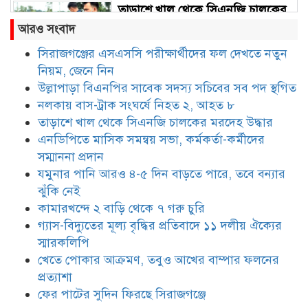
তাড়াশে খাল থেকে সিএনজি চালকের
মরদেহ উদ্ধার
আরও সংবাদ
সিরাজগঞ্জের এসএসসি পরীক্ষার্থীদের ফল দেখতে নতুন
নিয়ম, জেনে নিন
এনডিপিতে মাসিক সমন্বয় সভা,
কর্মকর্তা-কর্মীদের সম্মাননা প্রদান
উল্লাপাড়া বিএনপির সাবেক সদস্য সচিবের সব পদ স্থগিত
নলকায় বাস-ট্রাক সংঘর্ষে নিহত ২, আহত ৮
তাড়াশে খাল থেকে সিএনজি চালকের মরদেহ উদ্ধার
যমুনার পানি আরও ৪-৫ দিন বাড়তে
এনডিপিতে মাসিক সমন্বয় সভা, কর্মকর্তা-কর্মীদের
পারে, তবে বন্যার ঝুঁকি নেই
সম্মাননা প্রদান
যমুনার পানি আরও ৪-৫ দিন বাড়তে পারে, তবে বন্যার
ঝুঁকি নেই
কামারখন্দে ২ বাড়ি থেকে ৭ গরু চুরি
কামারখন্দে ২ বাড়ি থেকে ৭ গরু চুরি
গ্যাস-বিদ্যুতের মূল্য বৃদ্ধির প্রতিবাদে ১১ দলীয় ঐক্যের
স্মারকলিপি
খেতে পোকার আক্রমণ, তবুও আখের বাম্পার ফলনের
গ্যাস-বিদ্যুতের মূল্য বৃদ্ধির প্রতিবাদে
১১ দলীয় ঐক্যের স্মারকলিপি
প্রত্যাশা
ফের পাটের সুদিন ফিরছে সিরাজগঞ্জে