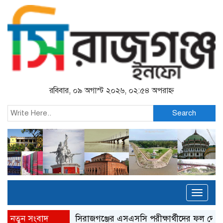
রবিবার, ০৯ অগাস্ট ২০২৬, ০২:৫৪ অপরাহ্ন
Search
Toggl
naviga
নতুন সংবাদ
সিরাজগঞ্জের এসএসসি পরীক্ষার্থীদের ফল দেখতে