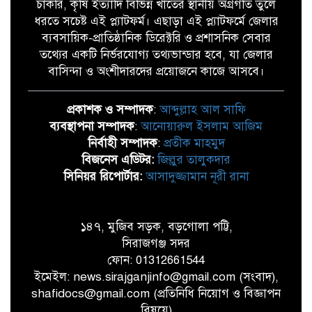
চাকরি, কৃষি ইত্যাদি বিভিন্ন খাতের স্থানীয় অগ্রগতি তুলে
ধরতে সচেষ্ট এই প্ল্যাটফর্ম। এছাড়া এই প্ল্যাটফর্মে জেলার
ব্যবসায়িক-প্রাতিষ্ঠানিক ডিরেক্টরি ও প্রশাসনিক সেবার
তথ্যের একটি নির্ভরযোগ্য তথ্যভান্ডার হবে, যা জেলার
বাসিন্দা ও অংশীদারদের প্রয়োজনে কাজে আসবে।
প্রকাশক ও সম্পাদক
:
আব্দুল্লাহ আল সাফি
ব্যবস্থাপনা সম্পাদক
:
আনোয়ারুল ইসলাম আজিম
নির্বাহী সম্পাদক
:
প্রতীক মাহমুদ
বিজনেস এডিটর:
জিল্লুর তালুকদার
সিনিয়র রিপোর্টার:
আসাদুজ্জামান নূরী রানা
১৪৭, মুজিব সড়ক, বড়গোলা পট্টি,
সিরাজগঞ্জ সদর
ফোন: 01312661544
ইমেইল: news.sirajganjinfo@gmail.com (সংবাদ),
shafidocs@gmail.com (প্রতিনিধি নিয়োগ ও বিজ্ঞাপন
বিষয়ে)