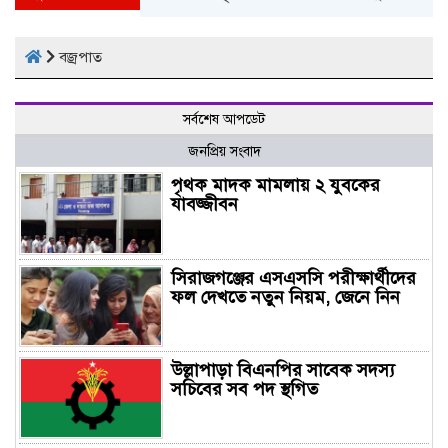
বজ্রপাত
সর্বশেষ আপডেট
জনপ্রিয় সংবাদ
পৃথক মাদক মামলায় ২ যুবকের
যাবজ্জীবন
সিরাজগঞ্জের এসএসসি পরীক্ষার্থীদের
ফল দেখতে নতুন নিয়ম, জেনে নিন
উল্লাপাড়া বিএনপির সাবেক সদস্য
সচিবের সব পদ স্থগিত