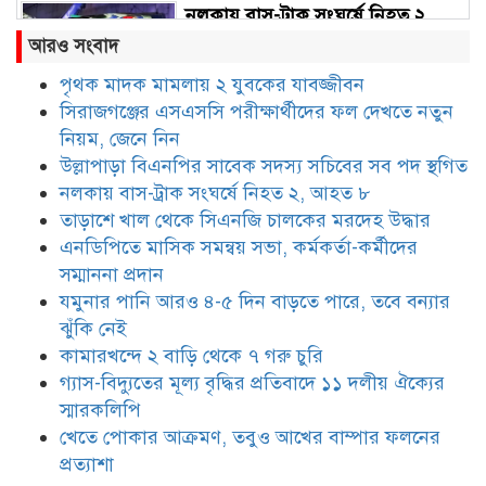
নলকায় বাস-ট্রাক সংঘর্ষে নিহত ২,
আহত ৮
আরও সংবাদ
পৃথক মাদক মামলায় ২ যুবকের যাবজ্জীবন
সিরাজগঞ্জের এসএসসি পরীক্ষার্থীদের ফল দেখতে নতুন
তাড়াশে খাল থেকে সিএনজি চালকের
মরদেহ উদ্ধার
নিয়ম, জেনে নিন
উল্লাপাড়া বিএনপির সাবেক সদস্য সচিবের সব পদ স্থগিত
নলকায় বাস-ট্রাক সংঘর্ষে নিহত ২, আহত ৮
এনডিপিতে মাসিক সমন্বয় সভা,
তাড়াশে খাল থেকে সিএনজি চালকের মরদেহ উদ্ধার
কর্মকর্তা-কর্মীদের সম্মাননা প্রদান
এনডিপিতে মাসিক সমন্বয় সভা, কর্মকর্তা-কর্মীদের
সম্মাননা প্রদান
যমুনার পানি আরও ৪-৫ দিন বাড়তে পারে, তবে বন্যার
যমুনার পানি আরও ৪-৫ দিন বাড়তে
ঝুঁকি নেই
পারে, তবে বন্যার ঝুঁকি নেই
কামারখন্দে ২ বাড়ি থেকে ৭ গরু চুরি
গ্যাস-বিদ্যুতের মূল্য বৃদ্ধির প্রতিবাদে ১১ দলীয় ঐক্যের
স্মারকলিপি
কামারখন্দে ২ বাড়ি থেকে ৭ গরু চুরি
খেতে পোকার আক্রমণ, তবুও আখের বাম্পার ফলনের
প্রত্যাশা