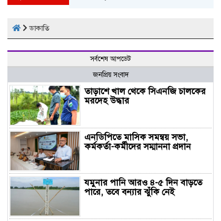
ডাকাতি
সর্বশেষ আপডেট
জনপ্রিয় সংবাদ
তাড়াশে খাল থেকে সিএনজি চালকের
মরদেহ উদ্ধার
এনডিপিতে মাসিক সমন্বয় সভা,
কর্মকর্তা-কর্মীদের সম্মাননা প্রদান
যমুনার পানি আরও ৪-৫ দিন বাড়তে
পারে, তবে বন্যার ঝুঁকি নেই