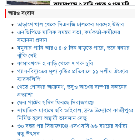
কামারখন্দে ২ বাড়ি থেকে ৭ গরু চুরি
আরও সংবাদ
তাড়াশে খাল থেকে সিএনজি চালকের মরদেহ উদ্ধার
এনডিপিতে মাসিক সমন্বয় সভা, কর্মকর্তা-কর্মীদের
গ্যাস-বিদ্যুতের মূল্য বৃদ্ধির প্রতিবাদে
১১ দলীয় ঐক্যের স্মারকলিপি
সম্মাননা প্রদান
যমুনার পানি আরও ৪-৫ দিন বাড়তে পারে, তবে বন্যার
ঝুঁকি নেই
খেতে পোকার আক্রমণ, তবুও আখের
কামারখন্দে ২ বাড়ি থেকে ৭ গরু চুরি
বাম্পার ফলনের প্রত্যাশা
গ্যাস-বিদ্যুতের মূল্য বৃদ্ধির প্রতিবাদে ১১ দলীয় ঐক্যের
স্মারকলিপি
খেতে পোকার আক্রমণ, তবুও আখের বাম্পার ফলনের
ফের পাটের সুদিন ফিরছে সিরাজগঞ্জে
প্রত্যাশা
ফের পাটের সুদিন ফিরছে সিরাজগঞ্জে
সামাজিক মাধ্যমে ছবি ভাইরাল, দ্রুত উদ্যোগে কাজীপুরে
নির্মিত হলো অস্থায়ী ভাসমান সেতু
সামাজিক মাধ্যমে ছবি ভাইরাল, দ্রুত
উদ্যোগে কাজীপুরে নির্মিত হলো
৩০ বছর পর সিরাজগঞ্জে এসএসসি-৯৬ ব্যাচের বর্ণাঢ্য
অস্থায়ী ভাসমান সেতু
বন্ধু উৎসব