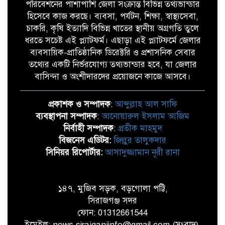
পরিবেশনের পাশাপাশি জেলা সংক্রান্ত বিভিন্ন তথ্যভান্ডার
হিসেবে কাজ করছে। ব্যবসা, পর্যটন, শিক্ষা, স্বাস্থ্যসেবা,
চাকরি, কৃষি ইত্যাদি বিভিন্ন খাতের স্থানীয় অগ্রগতি তুলে
ধরতে সচেষ্ট এই প্ল্যাটফর্ম। এছাড়া এই প্ল্যাটফর্মে জেলার
ব্যবসায়িক-প্রাতিষ্ঠানিক ডিরেক্টরি ও প্রশাসনিক সেবার
তথ্যের একটি নির্ভরযোগ্য তথ্যভান্ডার হবে, যা জেলার
বাসিন্দা ও অংশীদারদের প্রয়োজনে কাজে আসবে।
প্রকাশক ও সম্পাদক
:
আব্দুল্লাহ আল সাফি
ব্যবস্থাপনা সম্পাদক
:
আনোয়ারুল ইসলাম আজিম
নির্বাহী সম্পাদক
:
প্রতীক মাহমুদ
বিজনেস এডিটর:
জিল্লুর তালুকদার
সিনিয়র রিপোর্টার:
আসাদুজ্জামান নূরী রানা
১৪৭, মুজিব সড়ক, বড়গোলা পট্টি,
সিরাজগঞ্জ সদর
ফোন: 01312661544
ইমেইল: news.sirajganjinfo@gmail.com (সংবাদ),