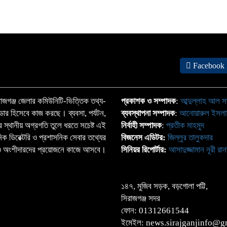
ফ
Facebook
জগঞ্জ জেলার কমিউনিটি-ভিত্তিক তথ্য-
প্রকাশক ও সম্পাদক
:
আব্দুল্লাহ আল স
্ডার হিসেবে কাজ করছে। ব্যবসা, পর্যটন,
ব্যবস্থাপনা সম্পাদক
:
আনোয়ারুল ইসল
াতের স্থানীয় অগ্রগতি তুলে ধরতে সচেষ্ট এই
নির্বাহী সম্পাদক
:
প্রতীক মাহমুদ
ঠানিক ডিরেক্টরি ও প্রশাসনিক সেবার তথ্যের
বিজনেস এডিটর:
জিল্লুর তালুকদার
্দা ও অংশীদারদের প্রয়োজনে কাজে আসবে।
সিনিয়র রিপোর্টার:
আসাদুজ্জামান নূরী রান
১৪৭, মুজিব সড়ক, বড়গোলা পট্টি,
সিরাজগঞ্জ সদর
ফোন: 01312661544
ইমেইল: news.sirajganjinfo@gm