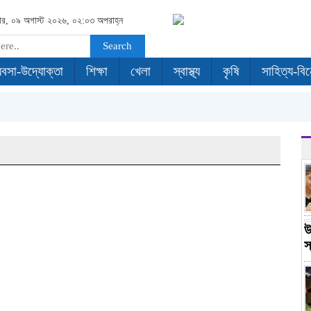
ার, ০৯ অগাস্ট ২০২৬, ০২:০৩ অপরাহ্ন
Search
যবসা-উদ্যোক্তা
শিক্ষা
খেলা
স্বাস্থ্য
কৃষি
সাহিত্য-বি
উ
স