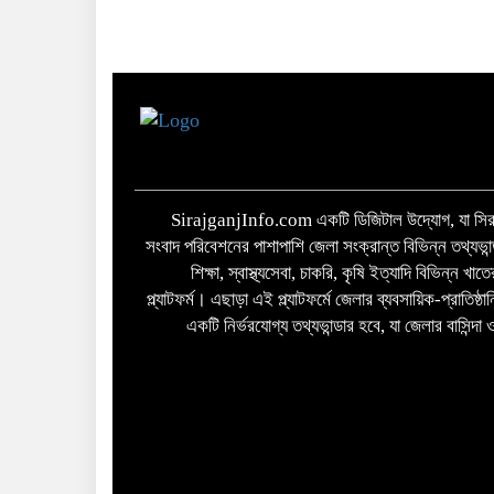
SirajganjInfo.com একটি ডিজিটাল উদ্যোগ, যা সিরা
সংবাদ পরিবেশনের পাশাপাশি জেলা সংক্রান্ত বিভিন্ন তথ্যভান
শিক্ষা, স্বাস্থ্যসেবা, চাকরি, কৃষি ইত্যাদি বিভিন্ন খ
প্ল্যাটফর্ম। এছাড়া এই প্ল্যাটফর্মে জেলার ব্যবসায়িক-প্রাতিষ্
একটি নির্ভরযোগ্য তথ্যভান্ডার হবে, যা জেলার বাসিন