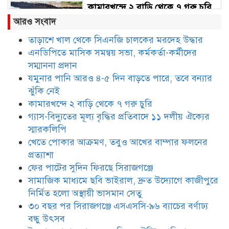
কামারখন্দে ২ বাড়ি থেকে ৭ গরু চুরি
আরও সংবাদ
তাড়াশে খাল থেকে সিএনজি চালকের মরদেহ উদ্ধার
এনডিপিতে মাসিক সমন্বয় সভা, কর্মকর্তা-কর্মীদের
গ্যাস-বিদ্যুতের মূল্য বৃদ্ধির প্রতিবাদে
১১ দলীয় ঐক্যের স্মারকলিপি
সম্মাননা প্রদান
যমুনার পানি আরও ৪-৫ দিন বাড়তে পারে, তবে বন্যার
ঝুঁকি নেই
খেতে পোকার আক্রমণ, তবুও আখের
কামারখন্দে ২ বাড়ি থেকে ৭ গরু চুরি
বাম্পার ফলনের প্রত্যাশা
গ্যাস-বিদ্যুতের মূল্য বৃদ্ধির প্রতিবাদে ১১ দলীয় ঐক্যের
স্মারকলিপি
খেতে পোকার আক্রমণ, তবুও আখের বাম্পার ফলনের
ফের পাটের সুদিন ফিরছে সিরাজগঞ্জে
প্রত্যাশা
ফের পাটের সুদিন ফিরছে সিরাজগঞ্জে
সামাজিক মাধ্যমে ছবি ভাইরাল, দ্রুত উদ্যোগে কাজীপুরে
নির্মিত হলো অস্থায়ী ভাসমান সেতু
সামাজিক মাধ্যমে ছবি ভাইরাল, দ্রুত
উদ্যোগে কাজীপুরে নির্মিত হলো
৩০ বছর পর সিরাজগঞ্জে এসএসসি-৯৬ ব্যাচের বর্ণাঢ্য
অস্থায়ী ভাসমান সেতু
বন্ধু উৎসব