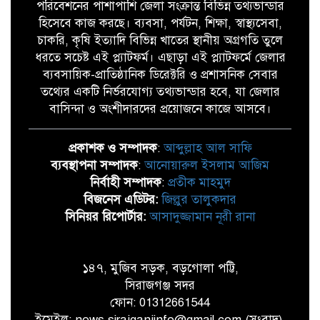
পরিবেশনের পাশাপাশি জেলা সংক্রান্ত বিভিন্ন তথ্যভান্ডার
হিসেবে কাজ করছে। ব্যবসা, পর্যটন, শিক্ষা, স্বাস্থ্যসেবা,
চাকরি, কৃষি ইত্যাদি বিভিন্ন খাতের স্থানীয় অগ্রগতি তুলে
ধরতে সচেষ্ট এই প্ল্যাটফর্ম। এছাড়া এই প্ল্যাটফর্মে জেলার
ব্যবসায়িক-প্রাতিষ্ঠানিক ডিরেক্টরি ও প্রশাসনিক সেবার
তথ্যের একটি নির্ভরযোগ্য তথ্যভান্ডার হবে, যা জেলার
বাসিন্দা ও অংশীদারদের প্রয়োজনে কাজে আসবে।
প্রকাশক ও সম্পাদক
:
আব্দুল্লাহ আল সাফি
ব্যবস্থাপনা সম্পাদক
:
আনোয়ারুল ইসলাম আজিম
নির্বাহী সম্পাদক
:
প্রতীক মাহমুদ
বিজনেস এডিটর:
জিল্লুর তালুকদার
সিনিয়র রিপোর্টার:
আসাদুজ্জামান নূরী রানা
১৪৭, মুজিব সড়ক, বড়গোলা পট্টি,
সিরাজগঞ্জ সদর
ফোন: 01312661544
ইমেইল: news.sirajganjinfo@gmail.com (সংবাদ),