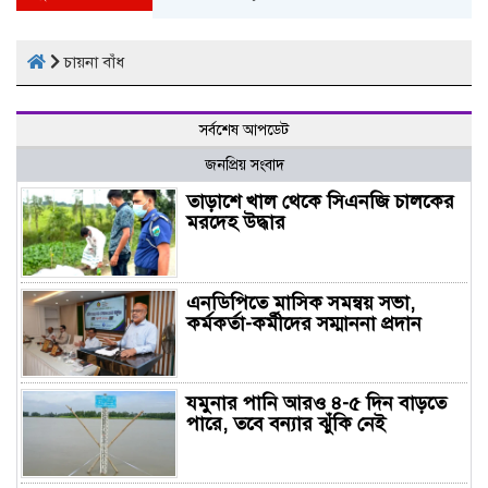
চায়না বাঁধ
সর্বশেষ আপডেট
জনপ্রিয় সংবাদ
তাড়াশে খাল থেকে সিএনজি চালকের
মরদেহ উদ্ধার
এনডিপিতে মাসিক সমন্বয় সভা,
কর্মকর্তা-কর্মীদের সম্মাননা প্রদান
যমুনার পানি আরও ৪-৫ দিন বাড়তে
পারে, তবে বন্যার ঝুঁকি নেই