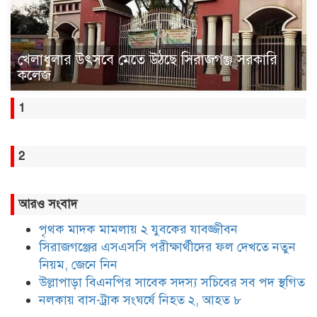
খেলাধুলার উৎসবে মেতে উঠছে সিরাজগঞ্জ সরকারি
কলেজ
1
2
আরও সংবাদ
পৃথক মাদক মামলায় ২ যুবকের যাবজ্জীবন
সিরাজগঞ্জের এসএসসি পরীক্ষার্থীদের ফল দেখতে নতুন
নিয়ম, জেনে নিন
উল্লাপাড়া বিএনপির সাবেক সদস্য সচিবের সব পদ স্থগিত
নলকায় বাস-ট্রাক সংঘর্ষে নিহত ২, আহত ৮