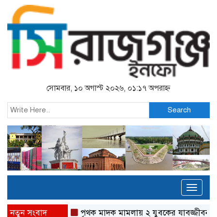
সোমবার, ১০ অগাস্ট ২০২৬, ০১:১৭ অপরাহ্ন
Search
Toggl
naviga
নতুন সংবাদ
পৃথক মাদক মামলায় ২ যুবকের যাবজ্জীবন
সিরাজগ