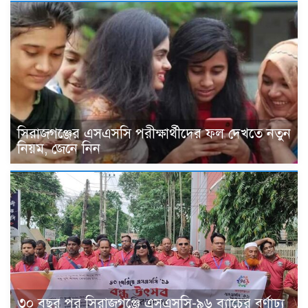
সিরাজগঞ্জের এসএসসি পরীক্ষার্থীদের ফল দেখতে নতুন
নিয়ম, জেনে নিন
৩০ বছর পর সিরাজগঞ্জে এসএসসি-৯৬ ব্যাচের বর্ণাঢ্য