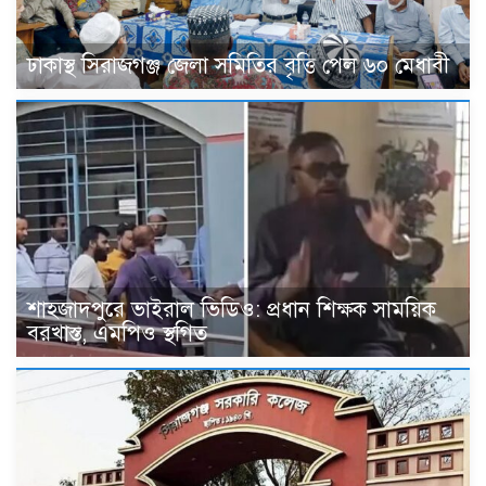
ঢাকাস্থ সিরাজগঞ্জ জেলা সমিতির বৃত্তি পেল ৬০ মেধাবী
শাহজাদপুরে ভাইরাল ভিডিও: প্রধান শিক্ষক সাময়িক
বরখাস্ত, এমপিও স্থগিত