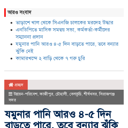
আরও সংবাদ
তাড়াশে খাল থেকে সিএনজি চালকের মরদেহ উদ্ধার
এনডিপিতে মাসিক সমন্বয় সভা, কর্মকর্তা-কর্মীদের
সম্মাননা প্রদান
যমুনার পানি আরও ৪-৫ দিন বাড়তে পারে, তবে বন্যার
ঝুঁকি নেই
কামারখন্দে ২ বাড়ি থেকে ৭ গরু চুরি
প্রচ্ছদ
উন্নয়ন-পরিবেশ
,
কাজীপুর
,
চৌহালী
,
বেলকুচি
,
শীর্ষখবর
,
সিরাজগঞ্জ
সদর
যমুনার পানি আরও ৪-৫ দিন
বাড়তে পারে, তবে বন্যার ঝুঁকি