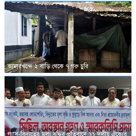
কামারখন্দে ২ বাড়ি থেকে ৭ গরু চুরি
গ্যাস-বিদ্যুতের মূল্য বৃদ্ধির প্রতিবাদে ১১ দলীয় ঐক্যের