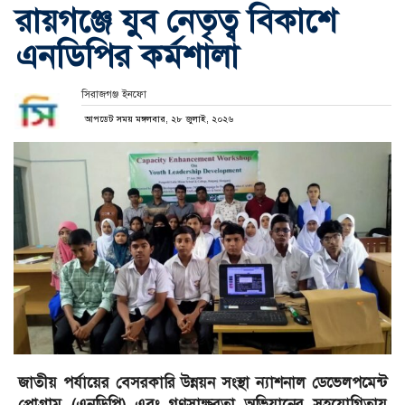
রায়গঞ্জে যুব নেতৃত্ব বিকাশে
এনডিপির কর্মশালা
সিরাজগঞ্জ ইনফো
আপডেট সময় মঙ্গলবার, ২৮ জুলাই, ২০২৬
জাতীয় পর্যায়ের বেসরকারি উন্নয়ন সংস্থা ন্যাশনাল ডেভেলপমেন্ট
প্রোগ্রাম (এনডিপি) এবং গণসাক্ষরতা অভিযানের সহযোগিতায়