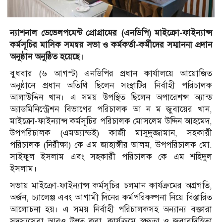
ন্যাশনাল ডেভেলপমেন্ট প্রোগ্রামের (এনডিপি) মাইক্রো-ফাইন্যান্স
কর্মসূচির মাসিক সমন্বয় সভা ও কর্মকর্তা-কর্মীদের সম্মাননা প্রদান
অনুষ্ঠান অনুষ্ঠিত হয়েছে।
বুধবার (৬ আগস্ট) এনডিপির প্রধান কার্যালয়ে আয়োজিত
অনুষ্ঠানে প্রধান অতিথি ছিলেন সংস্থাটির নির্বাহী পরিচালক
আলাউদ্দিন খান। এ সময় উপস্থিত ছিলেন অপারেশন্স অ্যান্ড
অ্যাডমিনিস্ট্রেশন বিভাগের পরিচালক আ ন ম জুবায়ের খান,
মাইক্রো-ফাইন্যান্স কর্মসূচির পরিচালক মোসলেম উদ্দিন আহমেদ,
উপপরিচালক (এমঅ্যান্ডই) কাজী মাসুদুজ্জামান, সহকারী
পরিচালক (নিরীক্ষা) কে এম জাহাঙ্গীর আলম, উপপরিচালক মো.
সাইফুল ইসলাম এবং সহকারী পরিচালক কে এম শহিদুল
ইসলাম।
সভায় মাইক্রো-ফাইন্যান্স কর্মসূচির চলমান কার্যক্রমের অগ্রগতি,
অর্জন, চ্যালেঞ্জ এবং আগামী দিনের কর্মপরিকল্পনা নিয়ে বিস্তারিত
আলোচনা হয়। এ সময় নির্বাহী পরিচালকসহ অন্যান্য বক্তারা
সদস্যসেবা আরও উন্নত করা, কার্যক্রমে স্বচ্ছতা ও জবাবদিহিতা