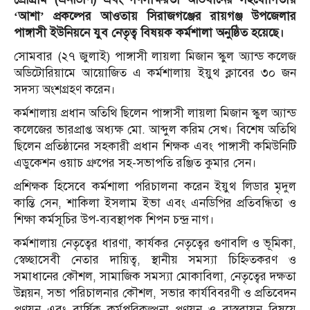
‘আশা’ প্রকল্পের আওতায় সিরাজগঞ্জের রায়গঞ্জ উপজেলার
পাঙ্গাসী ইউনিয়নে যুব নেতৃত্ব বিষয়ক কর্মশালা অনুষ্ঠিত হয়েছে।
সোমবার (২৭ জুলাই) পাঙ্গাসী লায়লা মিজান স্কুল অ্যান্ড কলেজ
অডিটোরিয়ামে আয়োজিত এ কর্মশালায় ইয়ুথ ক্লাবের ৩০ জন
সদস্য অংশগ্রহণ করেন।
কর্মশালায় প্রধান অতিথি ছিলেন পাঙ্গাসী লায়লা মিজান স্কুল অ্যান্ড
কলেজের ভারপ্রাপ্ত অধ্যক্ষ মো. আব্দুল করিম সেখ। বিশেষ অতিথি
ছিলেন প্রতিষ্ঠানের সহকারী প্রধান শিক্ষক এবং পাঙ্গাসী কমিউনিটি
এডুকেশন ওয়াচ গ্রুপের সহ-সভাপতি রঞ্জিত কুমার সেন।
প্রশিক্ষক হিসেবে কর্মশালা পরিচালনা করেন ইয়ুথ লিডার মৃদুল
কান্তি সেন, শাকিলা ইসলাম ইভা এবং এনডিপির প্রতিবন্ধিতা ও
শিক্ষা কর্মসূচির উপ-ব্যবস্থাপক শিপন চন্দ্র নাগ।
কর্মশালায় নেতৃত্বের ধারণা, কার্যকর নেতৃত্বের গুণাবলি ও ভূমিকা,
স্বেচ্ছাসেবী নেতার দায়িত্ব, স্থানীয় সমস্যা চিহ্নিতকরণ ও
সমাধানের কৌশল, সামাজিক সমস্যা মোকাবিলা, নেতৃত্বের দক্ষতা
উন্নয়ন, সভা পরিচালনার কৌশল, সভার কার্যবিবরণী ও প্রতিবেদন
প্রণয়ন এবং বার্ষিক কর্মপরিকল্পনা প্রণয়ন ও বাস্তবায়ন বিষয়ে