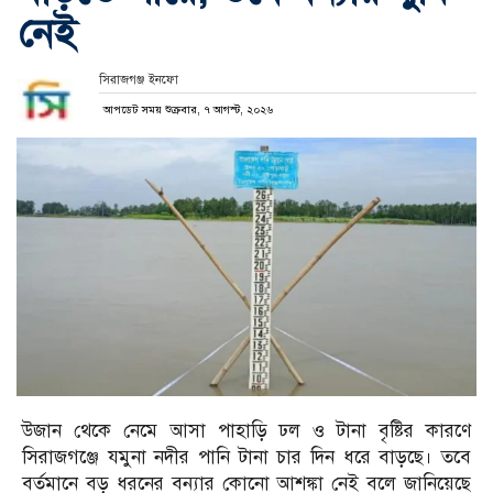
নেই
সিরাজগঞ্জ ইনফো
আপডেট সময় শুক্রবার, ৭ আগস্ট, ২০২৬
উজান থেকে নেমে আসা পাহাড়ি ঢল ও টানা বৃষ্টির কারণে
সিরাজগঞ্জে যমুনা নদীর পানি টানা চার দিন ধরে বাড়ছে। তবে
বর্তমানে বড় ধরনের বন্যার কোনো আশঙ্কা নেই বলে জানিয়েছে