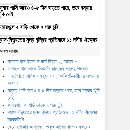
মুনার পানি আরও ৪-৫ দিন বাড়তে পারে, তবে বন্যার
ুঁকি নেই
ামারখন্দে ২ বাড়ি থেকে ৭ গরু চুরি
্যাস-বিদ্যুতের মূল্য বৃদ্ধির প্রতিবাদে ১১ দলীয় ঐক্যের
্মারকলিপি
আরও সংবাদ
েতে পোকার আক্রমণ, তবুও আখের বাম্পার ফলনের
নলকায় বাস-ট্রাক সংঘর্ষে নিহত ২, আহত ৮
্রত্যাশা
তাড়াশে খাল থেকে সিএনজি চালকের মরদেহ উদ্ধার
এনডিপিতে মাসিক সমন্বয় সভা, কর্মকর্তা-কর্মীদের সম্মাননা
ের পাটের সুদিন ফিরছে সিরাজগঞ্জে
প্রদান
ামাজিক মাধ্যমে ছবি ভাইরাল, দ্রুত উদ্যোগে কাজীপুরে
যমুনার পানি আরও ৪-৫ দিন বাড়তে পারে, তবে বন্যার ঝুঁকি
ির্মিত হলো অস্থায়ী ভাসমান সেতু
নেই
কামারখন্দে ২ বাড়ি থেকে ৭ গরু চুরি
৩০ বছর পর সিরাজগঞ্জে
গ্যাস-বিদ্যুতের মূল্য বৃদ্ধির প্রতিবাদে ১১ দলীয় ঐক্যের
এসএসসি-৯৬ ব্যাচের বর্ণাঢ্য বন্ধু
স্মারকলিপি
উৎসব
খেতে পোকার আক্রমণ, তবুও আখের বাম্পার ফলনের