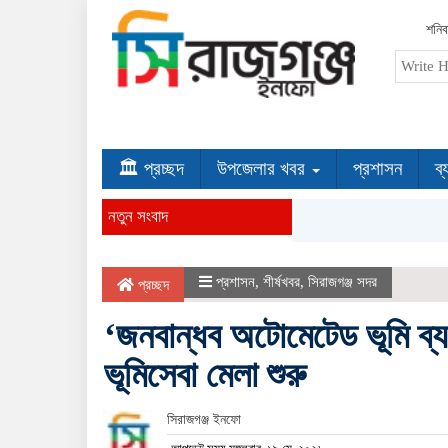
শনিব
🏛 প্রচ্ছদ
উপজেলার খবর
প্রশাসন
ব্
নতুন সংবাদ
প্রশাসন
,
শীর্ষখবর
,
সিরাজগঞ্জ সদর
প্রচ্ছদ
‘জনবান্ধব অটোমেটেড ভূমি ব্যব
ভূমিসেবা মেলা শুরু
সিরাজগঞ্জ ইনফো