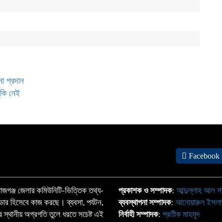
না প্রদান
ঁকি নেই
Facebook
জগঞ্জ জেলার কমিউনিটি-ভিত্তিক তথ্য-
প্রকাশক ও সম্পাদক
:
আব্দুল্লাহ আল স
্ডার হিসেবে কাজ করছে। ব্যবসা, পর্যটন,
ব্যবস্থাপনা সম্পাদক
:
আনোয়ারুল ইসল
াতের স্থানীয় অগ্রগতি তুলে ধরতে সচেষ্ট এই
নির্বাহী সম্পাদক
:
প্রতীক মাহমুদ