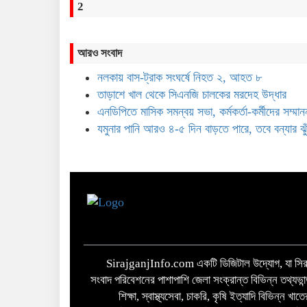
2
আরও সংবাদ
নলকায় বাস-ট্রাক সংঘর্ষে নিহত ২, আহত ৮
তাড়াশে খাল থেকে সিএনজি চালকের মরদেহ উদ্ধার
এনডিপিতে মাসিক সমন্বয় সভা, কর্মকর্তা-কর্মীদের সম্মান
যমুনার পানি আরও ৪-৫ দিন বাড়তে পারে, তবে বন্যার ঝু
SirajganjInfo.com একটি ডিজিটাল উদ্যোগ, যা সিরা
সংবাদ পরিবেশনের পাশাপাশি জেলা সংক্রান্ত বিভিন্ন তথ্যভান
শিক্ষা, স্বাস্থ্যসেবা, চাকরি, কৃষি ইত্যাদি বিভিন্ন খ