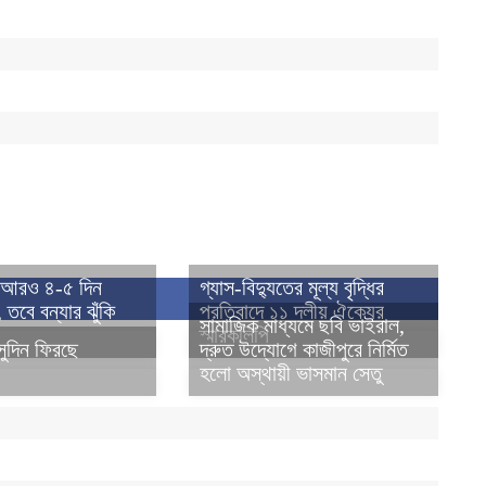
ি আরও ৪-৫ দিন
গ্যাস-বিদ্যুতের মূল্য বৃদ্ধির
 তবে বন্যার ঝুঁকি
প্রতিবাদে ১১ দলীয় ঐক্যের
সামাজিক মাধ্যমে ছবি ভাইরাল,
স্মারকলিপি
সুদিন ফিরছে
দ্রুত উদ্যোগে কাজীপুরে নির্মিত
হলো অস্থায়ী ভাসমান সেতু