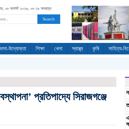
ার, ০৮ অগাস্ট ২০২৬, ০৮:২৯ অপরাহ্ন
Search
যবসা-উদ্যোক্তা
শিক্ষা
খেলা
স্বাস্থ্য
কৃষি
সাহিত্য-বি
ন
স্থাপনা’ প্রতিপাদ্যে সিরাজগঞ্জে
ত
এ
স