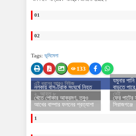
01
02
Tags:
ভূমিমেলা
133
যমুনার পান
এই ধরনের আরও নিউজ
নলকায় বাস-ট্রাক সংঘর্ষে নিহত
বাড়তে পারে,
২, আহত ৮
নেই
খেতে পোকার আক্রমণ, তবুও
ফের পাটের 
আখের বাম্পার ফলনের প্রত্যাশা
সিরাজগঞ্জে
1