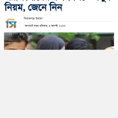
নিয়ম, জেনে নিন
সিরাজগঞ্জ ইনফো
আপডেট সময় রবিবার, ৯ আগস্ট, ২০২৬
সিরাজগঞ্জসহ দেশের এসএসসি পরীক্ষার্থীরা আগামী সোমবার
(১০ আগস্ট) সকাল ১০টা থেকে ফল দেখতে পারবেন। এবার
এসএমএসের মাধ্যমে ফল জানতে ১৬২২২ নম্বরের পাশাপাশি