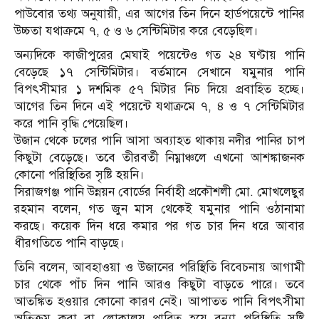
পাউবোর তথ্য অনুযায়ী, এর আগের তিন দিনে হার্ডপয়েন্টে পানির
উচ্চতা যথাক্রমে ৭, ৫ ও ৬ সেন্টিমিটার করে বেড়েছিল।
অন্যদিকে কাজীপুরের মেঘাই পয়েন্টেও গত ২৪ ঘণ্টায় পানি
বেড়েছে ১৭ সেন্টিমিটার। বর্তমানে সেখানে যমুনার পানি
বিপৎসীমার ১ দশমিক ৫৭ মিটার নিচ দিয়ে প্রবাহিত হচ্ছে।
আগের তিন দিনে এই পয়েন্টে যথাক্রমে ৭, ৪ ও ৭ সেন্টিমিটার
করে পানি বৃদ্ধি পেয়েছিল।
উজান থেকে ঢলের পানি আসা অব্যাহত থাকায় নদীর পানির চাপ
কিছুটা বেড়েছে। তবে তীরবর্তী নিম্নাঞ্চলে এখনো আশঙ্কাজনক
কোনো পরিস্থিতির সৃষ্টি হয়নি।
সিরাজগঞ্জ পানি উন্নয়ন বোর্ডের নির্বাহী প্রকৌশলী মো. মোখলেছুর
রহমান বলেন, গত জুন মাস থেকেই যমুনার পানি ওঠানামা
করছে। কয়েক দিন ধরে কমার পর গত চার দিন ধরে আবার
ধীরগতিতে পানি বাড়ছে।
তিনি বলেন, আবহাওয়া ও উজানের পরিস্থিতি বিবেচনায় আগামী
চার থেকে পাঁচ দিন পানি আরও কিছুটা বাড়তে পারে। তবে
আতঙ্কিত হওয়ার কোনো কারণ নেই। আপাতত পানি বিপৎসীমা
অতিক্রম করা বা লোকালয় প্লাবিত হয়ে বন্যা পরিস্থিতি সৃষ্টি