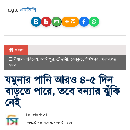
Tags:
এনডিপি
79
প্রচ্ছদ
উন্নয়ন-পরিবেশ
,
কাজীপুর
,
চৌহালী
,
বেলকুচি
,
শীর্ষখবর
,
সিরাজগঞ্জ
সদর
যমুনার পানি আরও ৪-৫ দিন
বাড়তে পারে, তবে বন্যার ঝুঁকি
নেই
সিরাজগঞ্জ ইনফো
আপডেট সময় শুক্রবার, ৭ আগস্ট, ২০২৬