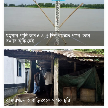
যমুনার পানি আরও ৪-৫ দিন বাড়তে পারে, তবে
বন্যার ঝুঁকি নেই
কামারখন্দে ২ বাড়ি থেকে ৭ গরু চুরি