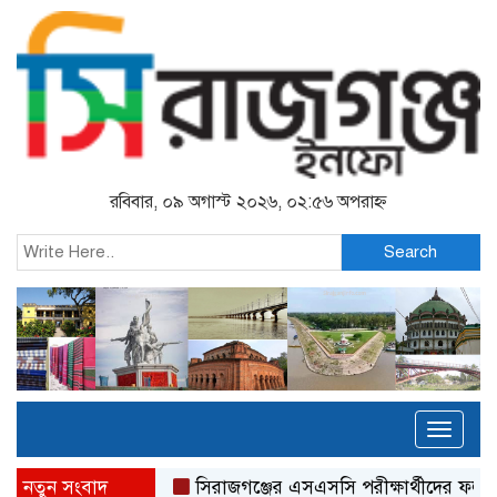
রবিবার, ০৯ অগাস্ট ২০২৬, ০২:৫৬ অপরাহ্ন
Search
Toggl
naviga
নতুন সংবাদ
সিরাজগঞ্জের এসএসসি পরীক্ষার্থীদের ফল দেখতে নত