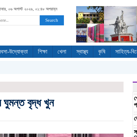
তিবার, ০৬ অগাস্ট ২০২৬, ০১:৪৮ অপরাহ্ন
Search
যবসা-উদ্যোক্তা
শিক্ষা
খেলা
স্বাস্থ্য
কৃষি
সাহিত্য-বি
খ
 ঘুমন্ত বৃদ্ধ খুন
প
ফ
স