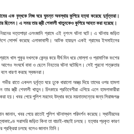
ামের এক বৃদ্ধকে নিজ ঘরে ঘুমন্ত অবস্থায় কুপিয়ে হত্যা করেছে দুর্বৃত্তরা।
ার ছিলেন। এ সময় তার স্ত্রী শেফালী খাতুনকেও কুপিয়ে আহত করা হয়েছে।
িয়নের দত্তপাড়া এলংজানি গ্রামে এই নৃশংস ঘটনা ঘটে। এ ঘটনায় জড়িত
িশে সোপর্দ করেছে এলাকাবাসী। আটক হায়দুল একই গ্রামের ইসমাইলের
্রামে খাস পুকুর দখলকে কেন্দ্র করে দীর্ঘ দিন ধরে মোল্লা ও প্রামাণিক বংশের
ছর আগেও সংঘর্ষে বাবা ও ছেলে নিহতের ঘটনা ঘটেছিল। সেই পুরনো শত্রুতার
ে বলে ধারণা করছে স্বজনরা।
। গভীর রাতে একদল দুর্বৃত্ত ঘরে ঢুকে ধারালো অস্ত্র দিয়ে তাদের ওপর হামলা
 তার স্ত্রী শেফালী খাতুন। চিৎকারে প্রতিবেশীরা এগিয়ে এলে হামলাকারীরা
করা হয়। খবর পেয়ে পুলিশ মরদেহ উদ্ধার করে ময়নাতদন্তের জন্য সিরাজগঞ্জ
জামান জানান, খবর পেয়ে রাতেই পুলিশ ঘটনাস্থল পরিদর্শন করেছে। স্থানীয়দের
্যাকাণ্ডে সরাসরি জড়িত কিনা তা যাচাই-বাছাই চলছে। হত্যার প্রকৃত কারণ
 প্রক্রিয়া চলছে বলেও জানান তিনি।