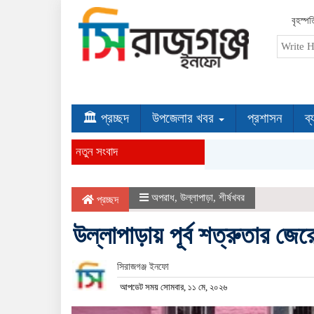
বৃহস্প
🏛 প্রচ্ছদ
উপজেলার খবর
প্রশাসন
ব্
নতুন সংবাদ
অপরাধ
,
উল্লাপাড়া
,
শীর্ষখবর
প্রচ্ছদ
উল্লাপাড়ায় পূর্ব শত্রুতার জেরে
সিরাজগঞ্জ ইনফো
আপডেট সময় সোমবার, ১১ মে, ২০২৬