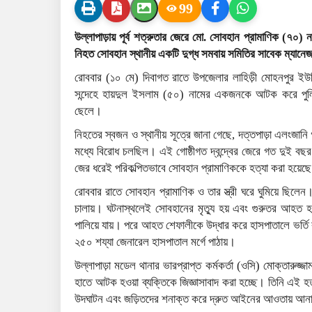
99
উল্লাপাড়ায় পূর্ব শত্রুতার জেরে মো. সোবহান প্রামাণিক (৭০) ন
নিহত সোবহান স্থানীয় একটি দুগ্ধ সমবায় সমিতির সাবেক ম্যানেজ
রোববার (১০ মে) দিবাগত রাতে উপজেলার লাহিড়ী মোহনপুর ইউন
সন্দেহে হায়দুল ইসলাম (৫০) নামের একজনকে আটক করে পুল
ছেলে।
নিহতের স্বজন ও স্থানীয় সূত্রে জানা গেছে, দত্তপাড়া এলংজানি গ
মধ্যে বিরোধ চলছিল। এই গোষ্ঠীগত দ্বন্দ্বের জেরে গত দুই ব
জের ধরেই পরিকল্পিতভাবে সোবহান প্রামাণিককে হত্যা করা হয়েছ
রোববার রাতে সোবহান প্রামাণিক ও তার স্ত্রী ঘরে ঘুমিয়ে ছিলেন
চালায়। ঘটনাস্থলেই সোবহানের মৃত্যু হয় এবং গুরুতর আহত হন
পালিয়ে যায়। পরে আহত শেফালীকে উদ্ধার করে হাসপাতালে ভর্তি 
২৫০ শয্যা জেনারেল হাসপাতাল মর্গে পাঠায়।
উল্লাপাড়া মডেল থানার ভারপ্রাপ্ত কর্মকর্তা (ওসি) মোক্তারুজ্
হাতে আটক হওয়া ব্যক্তিকে জিজ্ঞাসাবাদ করা হচ্ছে। তিনি এই হত
উদঘাটন এবং জড়িতদের শনাক্ত করে দ্রুত আইনের আওতায় আনার