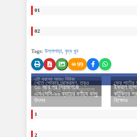
01
02
Tags:
উল্লাপাড়া
,
বৃদ্ধ খুন
99
এই ধরনের আরও নিউজ
খেতে পোকার আক্রমণ, তবুও
ফের পাটের 
৩০ বছর পর সিরাজগঞ্জে
ইকবাল হাসা
আখের বাম্পার ফলনের প্রত্যাশা
সিরাজগঞ্জে
এসএসসি-৯৬ ব্যাচের বর্ণাঢ্য বন্ধু
কটূক্তির প্
উৎসব
বিক্ষোভ
1
2