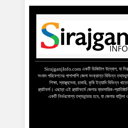
SirajganjInfo.com একটি ডিজিটাল উদ্যোগ, যা সিরা
সংবাদ পরিবেশনের পাশাপাশি জেলা সংক্রান্ত বিভিন্ন তথ্যভান
শিক্ষা, স্বাস্থ্যসেবা, চাকরি, কৃষি ইত্যাদি বিভিন্ন খ
প্ল্যাটফর্ম। এছাড়া এই প্ল্যাটফর্মে জেলার ব্যবসায়িক-প্রাতিষ্
একটি নির্ভরযোগ্য তথ্যভান্ডার হবে, যা জেলার বাসিন