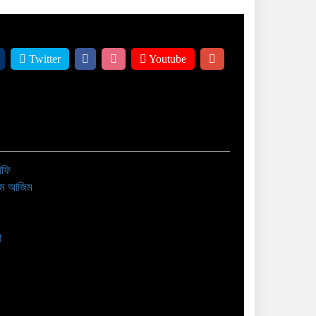
Twitter
Youtube
াফি
াম আজিম
া