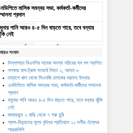
নডিপিতে মাসিক সমন্বয় সভা, কর্মকর্তা-কর্মীদের
ম্মাননা প্রদান
মুনার পানি আরও ৪-৫ দিন বাড়তে পারে, তবে বন্যার
ুঁকি নেই
ামারখন্দে ২ বাড়ি থেকে ৭ গরু চুরি
আরও সংবাদ
্যাস-বিদ্যুতের মূল্য বৃদ্ধির প্রতিবাদে ১১ দলীয় ঐক্যের
উল্লাপাড়া বিএনপির সাবেক সদস্য সচিবের সব পদ স্থগিত
্মারকলিপি
নলকায় বাস-ট্রাক সংঘর্ষে নিহত ২, আহত ৮
তাড়াশে খাল থেকে সিএনজি চালকের মরদেহ উদ্ধার
েতে পোকার আক্রমণ, তবুও আখের বাম্পার ফলনের
এনডিপিতে মাসিক সমন্বয় সভা, কর্মকর্তা-কর্মীদের সম্মাননা
্রত্যাশা
প্রদান
ের পাটের সুদিন ফিরছে সিরাজগঞ্জে
যমুনার পানি আরও ৪-৫ দিন বাড়তে পারে, তবে বন্যার ঝুঁকি
নেই
সামাজিক মাধ্যমে ছবি ভাইরাল,
কামারখন্দে ২ বাড়ি থেকে ৭ গরু চুরি
দ্রুত উদ্যোগে কাজীপুরে নির্মিত
গ্যাস-বিদ্যুতের মূল্য বৃদ্ধির প্রতিবাদে ১১ দলীয় ঐক্যের
হলো অস্থায়ী ভাসমান সেতু
স্মারকলিপি