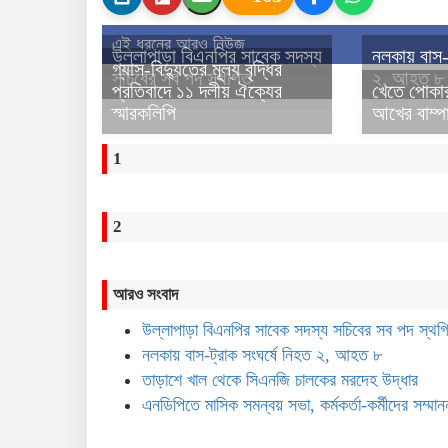
এই ধরনের আরও নিউজ
উল্লাপাড়া বিএনপির সাবেক সদস্য
নলকায় বাস-ট
গ্যাস-বিদ্যুতের মূল্য বৃদ্ধির
সচিবের সব পদ স্থগিত
২, আহত ৮
প্রতিবাদে ১১ দলীয় ঐক্যের
খেতে পোকা
স্মারকলিপি
আখের বাম্প
1
2
আরও সংবাদ
উল্লাপাড়া বিএনপির সাবেক সদস্য সচিবের সব পদ স্থগ
নলকায় বাস-ট্রাক সংঘর্ষে নিহত ২, আহত ৮
তাড়াশে খাল থেকে সিএনজি চালকের মরদেহ উদ্ধার
এনডিপিতে মাসিক সমন্বয় সভা, কর্মকর্তা-কর্মীদের সম্মান