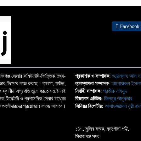
Facebook
জগঞ্জ জেলার কমিউনিটি-ভিত্তিক তথ্য-
প্রকাশক ও সম্পাদক
:
আব্দুল্লাহ আল স
্ডার হিসেবে কাজ করছে। ব্যবসা, পর্যটন,
ব্যবস্থাপনা সম্পাদক
:
আনোয়ারুল ইসল
াতের স্থানীয় অগ্রগতি তুলে ধরতে সচেষ্ট এই
নির্বাহী সম্পাদক
:
প্রতীক মাহমুদ
ঠানিক ডিরেক্টরি ও প্রশাসনিক সেবার তথ্যের
বিজনেস এডিটর:
জিল্লুর তালুকদার
্দা ও অংশীদারদের প্রয়োজনে কাজে আসবে।
সিনিয়র রিপোর্টার:
আসাদুজ্জামান নূরী রান
১৪৭, মুজিব সড়ক, বড়গোলা পট্টি,
সিরাজগঞ্জ সদর