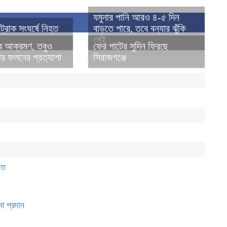
যমুনার পানি আরও ৪-৫ দিন
্রাক সংঘর্ষে নিহত
বাড়তে পারে, তবে বন্যার ঝুঁকি
নেই
র আক্রমণ, তবুও
ফের পাটের সুদিন ফিরছে
ার ফলনের প্রত্যাশা
সিরাজগঞ্জে
িত
না প্রদান