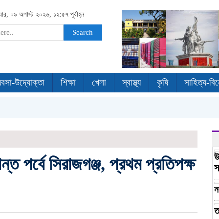
বার, ০৯ অগাস্ট ২০২৬, ১২:৫৭ পূর্বাহ্ন
Search
যবসা-উদ্যোক্তা
শিক্ষা
খেলা
স্বাস্থ্য
কৃষি
সাহিত্য-বি
উ
ন্ত পর্বে সিরাজগঞ্জ, প্রথম প্রতিপক্ষ
স
ন
ত