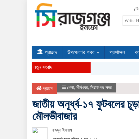
রবি
🏛 প্রচ্ছদ
উপজেলার খবর
প্রশাসন
ব্
নতুন সংবাদ
খেলা
,
শীর্ষখবর
,
সিরাজগঞ্জ সদর
প্রচ্ছদ
জাতীয় অনূর্ধ্ব-১৭ ফুটবলের চূড়া
মৌলভীবাজার
নাজমুল ইসলাম