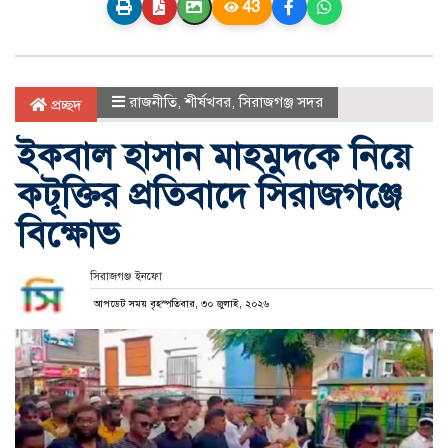
43
রাজনীতি
,
শীর্ষখবর
,
সিরাজগঞ্জ সদর
প্রচ্ছদ
ইকবাল হাসান মাহমুদকে নিয়ে
কটূক্তির প্রতিবাদে সিরাজগঞ্জে
বিক্ষোভ
সিরাজগঞ্জ ইনফো
আপডেট সময় বৃহস্পতিবার, ৩০ জুলাই, ২০২৬