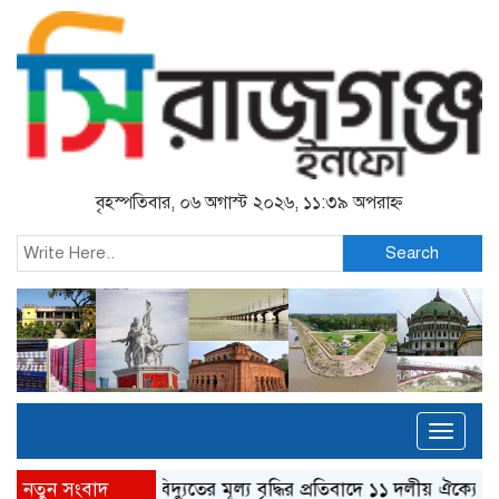
বৃহস্পতিবার, ০৬ অগাস্ট ২০২৬, ১১:৩৯ অপরাহ্ন
Search
Toggl
naviga
নতুন সংবাদ
গ্যাস-বিদ্যুতের মূল্য বৃদ্ধির প্রতিবাদে ১১ দলীয় ঐক্যের স্মারকলিপ