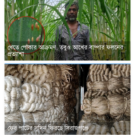
খেতে পোকার আক্রমণ, তবুও আখের বাম্পার ফলনের
প্রত্যাশা
ফের পাটের সুদিন ফিরছে সিরাজগঞ্জে