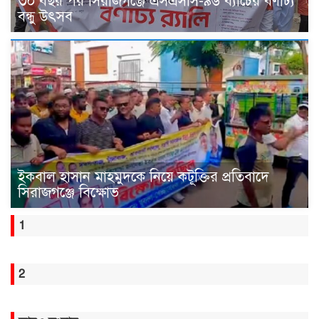
৩০ বছর পর সিরাজগঞ্জে এসএসসি-৯৬ ব্যাচের বর্ণাঢ্য
বন্ধু উৎসব
ইকবাল হাসান মাহমুদকে নিয়ে কটূক্তির প্রতিবাদে
সিরাজগঞ্জে বিক্ষোভ
1
2