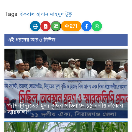
Tags:
ইকবাল হাসান মাহমুদ টুকু
271
এই ধরনের আরও নিউজ
গ্যাস-বিদ্যুতের মূল্য বৃদ্ধির প্রতিবাদে ১১ দলীয় ঐক্যের
স্মারকলিপি