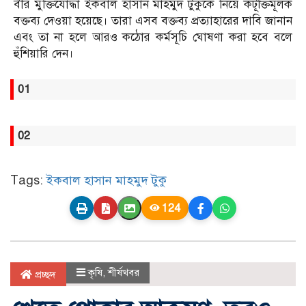
বীর মুক্তিযোদ্ধা ইকবাল হাসান মাহমুদ টুকুকে নিয়ে কটূক্তিমূলক
বক্তব্য দেওয়া হয়েছে। তারা এসব বক্তব্য প্রত্যাহারের দাবি জানান
এবং তা না হলে আরও কঠোর কর্মসূচি ঘোষণা করা হবে বলে
হুঁশিয়ারি দেন।
01
02
Tags:
ইকবাল হাসান মাহমুদ টুকু
124
কৃষি
,
শীর্ষখবর
প্রচ্ছদ