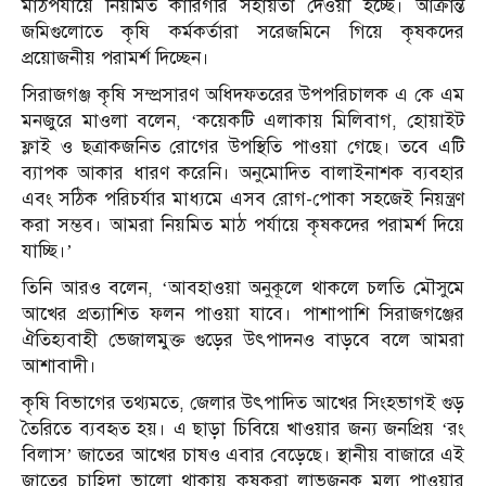
মাঠপর্যায়ে নিয়মিত কারিগরি সহায়তা দেওয়া হচ্ছে। আক্রান্ত
জমিগুলোতে কৃষি কর্মকর্তারা সরেজমিনে গিয়ে কৃষকদের
প্রয়োজনীয় পরামর্শ দিচ্ছেন।
সিরাজগঞ্জ কৃষি সম্প্রসারণ অধিদফতরের উপপরিচালক এ কে এম
মনজুরে মাওলা বলেন, ‘কয়েকটি এলাকায় মিলিবাগ, হোয়াইট
ফ্লাই ও ছত্রাকজনিত রোগের উপস্থিতি পাওয়া গেছে। তবে এটি
ব্যাপক আকার ধারণ করেনি। অনুমোদিত বালাইনাশক ব্যবহার
এবং সঠিক পরিচর্যার মাধ্যমে এসব রোগ-পোকা সহজেই নিয়ন্ত্রণ
করা সম্ভব। আমরা নিয়মিত মাঠ পর্যায়ে কৃষকদের পরামর্শ দিয়ে
যাচ্ছি।’
তিনি আরও বলেন, ‘আবহাওয়া অনুকূলে থাকলে চলতি মৌসুমে
আখের প্রত্যাশিত ফলন পাওয়া যাবে। পাশাপাশি সিরাজগঞ্জের
ঐতিহ্যবাহী ভেজালমুক্ত গুড়ের উৎপাদনও বাড়বে বলে আমরা
আশাবাদী।
কৃষি বিভাগের তথ্যমতে, জেলার উৎপাদিত আখের সিংহভাগই গুড়
তৈরিতে ব্যবহৃত হয়। এ ছাড়া চিবিয়ে খাওয়ার জন্য জনপ্রিয় ‘রং
বিলাস’ জাতের আখের চাষও এবার বেড়েছে। স্থানীয় বাজারে এই
জাতের চাহিদা ভালো থাকায় কৃষকরা লাভজনক মূল্য পাওয়ার