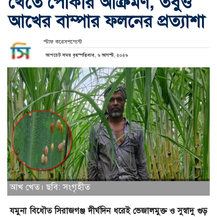
খেতে পোকার আক্রমণ, তবুও
আখের বাম্পার ফলনের প্রত্যাশা
স্টাফ করেসপন্ডেন্ট
আপডেট সময় বৃহস্পতিবার, ৬ আগস্ট, ২০২৬
আখ খেত। ছবি: সংগৃহীত
যমুনা বিধৌত সিরাজগঞ্জ দীর্ঘদিন ধরেই ভেজালমুক্ত ও সুস্বাদু গুড়